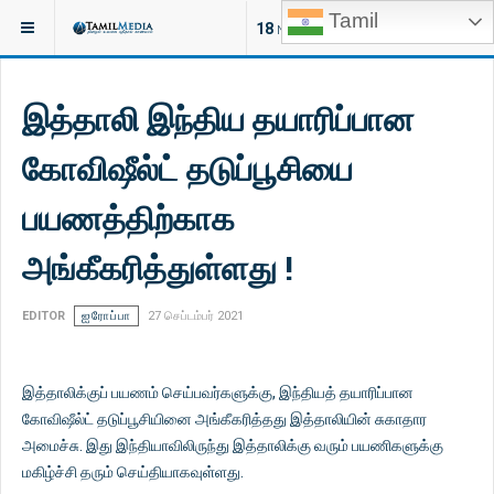
Tamil
இருக்குமிடம்:
செய்திகள்
18
NEW ARTICLES
இத்தாலி இந்திய தயாரிப்பான
கோவிஷீல்ட் தடுப்பூசியை
பயணத்திற்காக
அங்கீகரித்துள்ளது !
EDITOR
ஐரோப்பா
27 செப்டம்பர் 2021
இத்தாலிக்குப் பயணம் செய்பவர்களுக்கு, இந்தியத் தயாரிப்பான
கோவிஷீல்ட் தடுப்பூசியினை அங்கீகரித்தது இத்தாலியின் சுகாதார
அமைச்சு. இது இந்தியாவிலிருந்து இத்தாலிக்கு வரும் பயணிகளுக்கு
மகிழ்ச்சி தரும் செய்தியாகவுள்ளது.