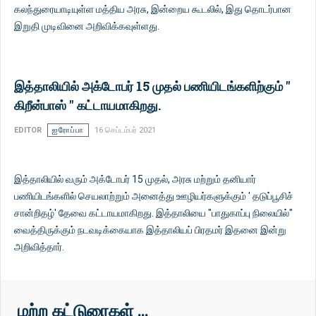
கலந்துரையாடியுள்ள மத்திய அரசு, இன்றைய கூடலில், இது தொடர்பான
இறுதி முடிவினை அறிவிக்கவுள்ளது.
இத்தாலியில் அக்டோபர் 15 முதல் பணியிடங்களிற்கும் "
கிறீன்பாஸ் " கட்டாயமாகிறது.
EDITOR
ஐரோப்பா
16 செப்டம்பர் 2021
இத்தாலியில் வரும் அக்டோபர் 15 முதல், அரசு மற்றும் தனியார்
பணியிடங்களில் செயலாற்றும் அனைத்து ஊழியர்களுக்கும் ' தடுப்பூசிச்
சான்றிதழ்' தேவை கட்டாயமாகிறது. இத்தாலியை "பாதுகாப்பு நிலையில்"
வைத்திருக்கும் நடவடிக்கையாக இத்தாலியப் பிரதமர் இதனை இன்று
அறிவித்தார்.
மற்ற கட்டுரைகள் …