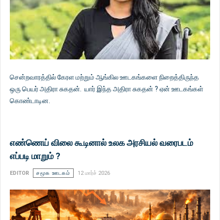
சென்றவாரத்தில் கேரள மற்றும் ஆங்கில ஊடகங்களை நிறைத்திருந்த
ஒரு பெயர் அதிரா சுகதன். யார் இந்த அதிரா சுகதன் ? ஏன் ஊடகங்கள்
கொண்டாடின.
எண்ணெய் விலை கூடினால் உலக அரசியல் வரைபடம்
எப்படி மாறும் ?
EDITOR
சமூக ஊடகம்
12 மார்ச் 2026