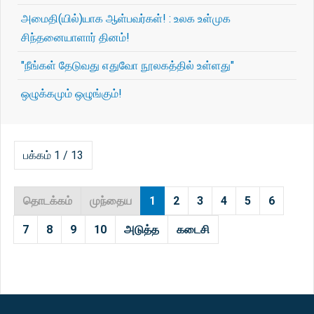
அமைதி(யில்)யாக ஆள்பவர்கள்! : உலக உள்முக
சிந்தனையாளார் தினம்!
"நீங்கள் தேடுவது எதுவோ நூலகத்தில் உள்ளது"
ஒழுக்கமும் ஒழுங்கும்!
பக்கம் 1 / 13
தொடக்கம்
முந்தைய
1
2
3
4
5
6
7
8
9
10
அடுத்த
கடைசி