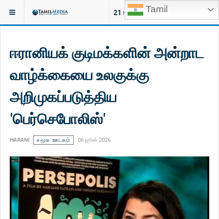
Tamil
இருக்குமிடம்:
வாழ்வியல்
21
NEW ARTICLES
ஈரானியக் குடிமக்களின் அன்றாட
வாழ்க்கையை உலகுக்கு
அறிமுகப்படுத்திய ​​
'பெர்செபோலிஸ்'
HARANI
சமூக ஊடகம்
06 ஜூன் 2026