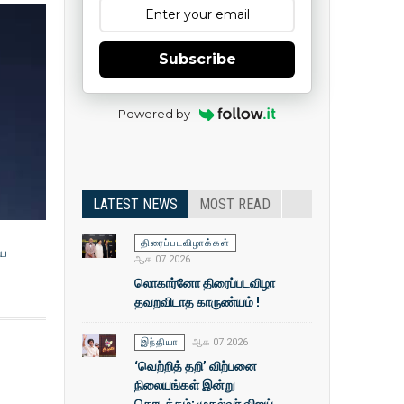
Subscribe
Powered by
LATEST NEWS
MOST READ
திரைப்படவிழாக்கள்
ிய
ஆக 07 2026
லொகார்னோ திரைப்படவிழா
தவறவிடாத காருண்யம் !
இந்தியா
ஆக 07 2026
‘வெற்றித் தறி’ விற்பனை
நிலையங்கள் இன்று
தொடக்கம்: முதல்வா் விஜய்