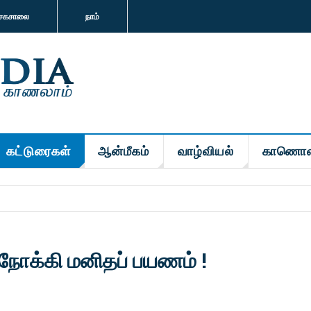
சகசாலை
நாம்
கட்டுரைகள்
ஆன்மீகம்
வாழ்வியல்
காணொள
 நோக்கி மனிதப் பயணம் !