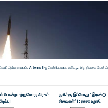
்வெளி ஆய்வு மையம், Artemis II-ஐ வெற்றிகரமாக ஏவியது. இது நிலவை நோக்க
ப் போன்ற மற்றுமொரு கிரகம்
பூமிக்கு இப்போது ''இரண்டு
டிப்பு !
நிலவுகள்" ! : நாசா உறுதி