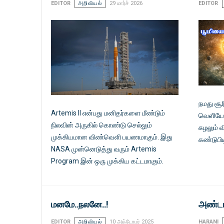
EDITOR
அறிவியல்
29 மார்ச் 2026
EDITOR
நமது சூர
Artemis II என்பது மனிதர்களை மீண்டும்
வெளியே உ
நிலவின் அருகில் கொண்டு செல்லும்
சுழலும்
முக்கியமான விண்வெளி பயணமாகும். இது
கண்டுபிட
NASA முன்னெடுத்து வரும் Artemis
Program இன் ஒரு முக்கிய கட்டமாகும்.
மனமே..நலனே..!
அண்டார
EDITOR
அறிவியல்
10 அக்டோபர் 2025
HARANI