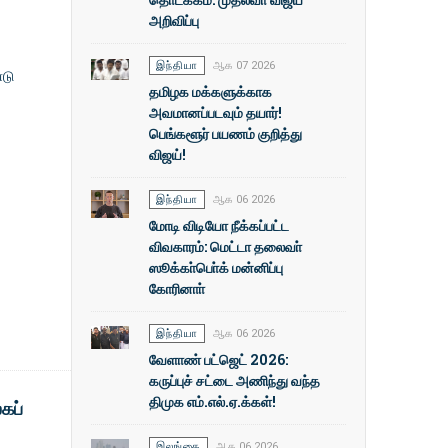
அறிவிப்பு
இந்தியா
ஆக 07 2026
்டு
தமிழக மக்களுக்காக
அவமானப்படவும் தயார்!
பெங்களூர் பயணம் குறித்து
விஜய்!
இந்தியா
ஆக 06 2026
மோடி விடியோ நீக்கப்பட்ட
விவகாரம்: மெட்டா தலைவா்
ஸூக்கா்பொ்க் மன்னிப்பு
கோரினாா்
இந்தியா
ஆக 06 2026
வேளாண் பட்ஜெட் 2026:
கருப்புச் சட்டை அணிந்து வந்த
திமுக எம்.எல்.ஏ.க்கள்!
கப்
இலங்கை
ஆக 06 2026