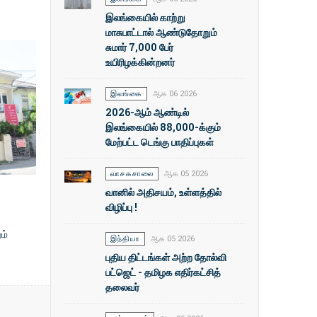
இலங்கையில் காற்று
மாசுபாட்டால் ஆண்டுதோறும்
சுமார் 7,000 பேர்
உயிரிழக்கின்றனர்
இலங்கை
ஆக 06 2026
2026-ஆம் ஆண்டில்
இலங்கையில் 88,000-க்கும்
மேற்பட்ட டெங்கு பாதிப்புகள்
வாசகசாலை
ஆக 05 2026
வானில் அதிசயம், உள்ளத்தில்
விழிப்பு !
ம்
இந்தியா
ஆக 05 2026
புதிய திட்டங்கள் அற்ற தோல்வி
பட்ஜெட் - தமிழக எதிர்கட்சித்
தலைவர்