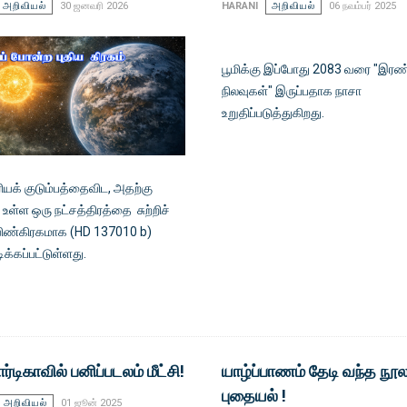
அறிவியல்
30 ஜனவரி 2026
HARANI
அறிவியல்
06 நவம்பர் 2025
பூமிக்கு இப்போது 2083 வரை "இரண
நிலவுகள்" இருப்பதாக நாசா
உறுதிப்படுத்துகிறது.
ியக் குடும்பத்தைவிட, அதற்கு
ள்ள ஒரு நட்சத்திரத்தை சுற்றிச்
 விண்கிரகமாக (HD 137010 b)
ிக்கப்பட்டுள்ளது.
்டிகாவில் பனிப்படலம் மீட்சி!
யாழ்ப்பாணம் தேடி வந்த நூல
புதையல் !
அறிவியல்
01 ஜூன் 2025