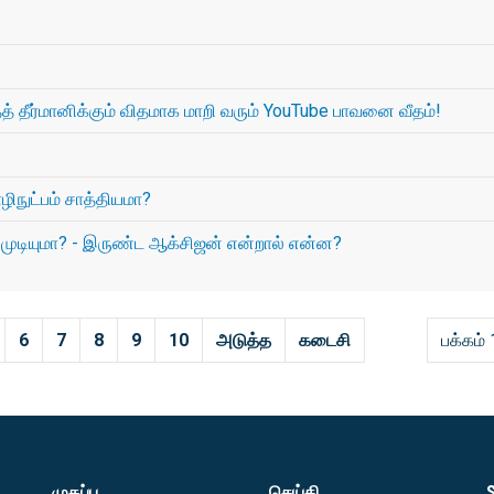
தீர்மானிக்கும் விதமாக மாறி வரும் YouTube பாவனை வீதம்!
ிநுட்பம் சாத்தியமா?
 முடியுமா? - இருண்ட ஆக்சிஜன் என்றால் என்ன?
6
7
8
9
10
அடுத்த
கடைசி
பக்கம் 
முகப்பு
செய்தி