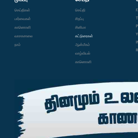
செய்திகள்
செய்தி
T
பார்வைகள்
சிறப்பு
P
காணொளி
சினிமா
வாசகசாலை
கட்டுரைகள்
நாம்
ஆன்மீகம்
R
வாழ்வியல்
காணொளி