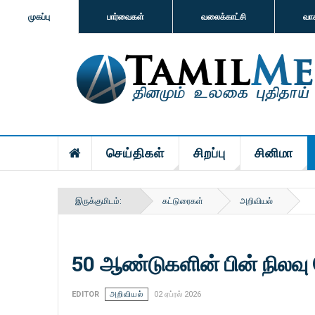
முகப்பு
பார்வைகள்
வலைக்காட்சி
வா
செய்திகள்
சிறப்பு
சினிமா
இருக்குமிடம்:
கட்டுரைகள்
அறிவியல்
50 ஆண்டுகளின் பின் நிலவு
EDITOR
அறிவியல்
02 ஏப்ரல் 2026