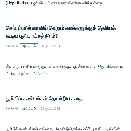
(Hypothetical) ஒர் விடயம் என நாசா விளக்கமளித்துள்ளது.
செப்டம்பரில் வானில் வெறும் கண்களுக்குத் தெரியக்
கூடிய புதிய நட்சத்திரம்?
HARANI
அறிவியல்
28 ஜூன் 2024
இவ்வருடம் சிரியஸ் துருவ நட்சத்திரத்துக்கு இணையாக ஜொலிக்கவுள்ள
அரிதான நட்சத்திர நிகழ்வு
பூமியில் கண்டங்கள் தோன்றிய கதை
HARANI
அறிவியல்
23 ஜூன் 2024
பூமியில் கண்டங்கள் எவ்வாறு தோன்றியிருக்கலாம்? முக்கிய ஆய்வின்