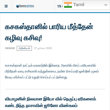
Tamil
இருக்குமிடம்:
கட்டுரைகள்
19
NEW ARTICLES
கசகஸ்தானில் பாரிய மீத்தேன்
கழிவு கசிவு!
HARANI
அறிவியல்
21 ஜூலை 2024
கசகஸ்தான் நாட்டில் வரலாற்றில் இல்லாத அளவில் மிகப் பாரியளவில்
மீத்தேன் வாயு கசிவாகி வந்துள்ளமை, நவீன செய்மதி ஒன்றின் மூலம்
வேவு பார்க்கப் பட்டு உறுதி செய்யப் பட்டுள்ளது.
வியாழனின் நிலவான இயோ வில் நெருப்பு ஏரிகளைக்
கண்டறிந்த நாசாவின் ஜூனோ விண்கலம்