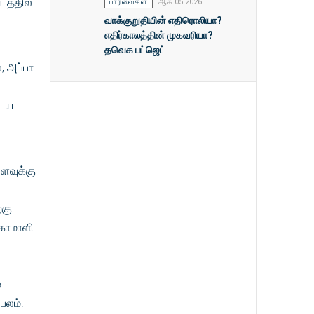
டத்தில்
பார்வைகள்
ஆக 05 2026
வாக்குறுதியின் எதிரொலியா?
எதிர்காலத்தின் முகவரியா?
தவெக பட்ஜெட்
, அப்பா
டைய
ளவுக்கு
்கு
் கோமாளி
்
பலம்.