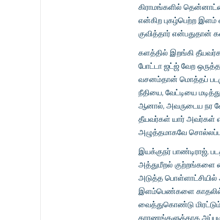
கிராமங்களில் தென்னாட்
என்கிற புகழ்பெற்ற இளம்
குவித்தார் என்பதுதான் 
களத்தில் இறங்கி தீயவர்க
போட்டா ஜட்ஜ் வேற ஒருத்த
வசனம்தான் மொத்தப் படமு
நீதியை, வேட்டியை மடித்
ஆனால், அவருடைய நர வேட
தீயவர்கள் யார் அவர்கள்
அழுத்தமாகவே சொல்லப்பட்
இயக்குநர் பாண்டிராஜ், 
அத்துமீறல் குற்றங்களை
அடுத்த பொள்ளாட்சியில் 
இளம்பெண்களை காதலில் வ
வைத்துகொண்டு மிரட்டும் 
காரணங்களுக்காக அப்படி