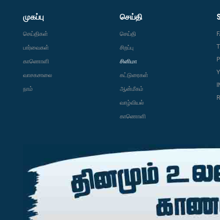
முகப்பு
செய்தி
செய்திகள்
செய்தி
T
பார்வைகள்
சிறப்பு
P
காணொளி
சினிமா
வாசகசாலை
கட்டுரைகள்
நாம்
ஆன்மீகம்
R
வாழ்வியல்
காணொளி