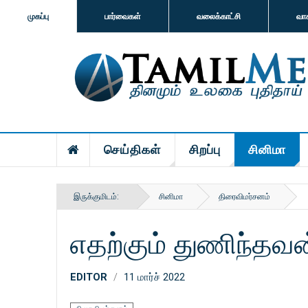
முகப்பு
பார்வைகள்
வலைக்காட்சி
வா
செய்திகள்
சிறப்பு
சினிமா
இருக்குமிடம்:
சினிமா
திரைவிமர்சனம்
எதற்கும் துணிந்தவன
EDITOR
11 மார்ச் 2022