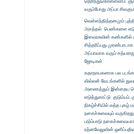
தெரிந்துகொள்ளலாம். சூர்
வரும்போது அப்பா சிவக
வெள்ளந்தித்தனமும் புத்
அசத்தல். பெண்களை எடுப்
இளவரசுவின் கண்களில் 
சித்தரிப்பது முரண்பாடா
அப்பாவாக வரும் சத்யரா
ஜோடிகள்.
கதாநாயகனாக பல படங்களில
வில்லன் வேடங்களில் துவ
அணைத்தும் இன்றைய தொழில
எடுத்துகாட்டு. குடும்பம்
நிகழ்ச்சியில் வந்த புகழ்
நகைச்சுவையும் வருகிறத
படும்பாடு நகைச்சுவையாகக
ரத்னவேலுவின் ஒளிப்பதிவ