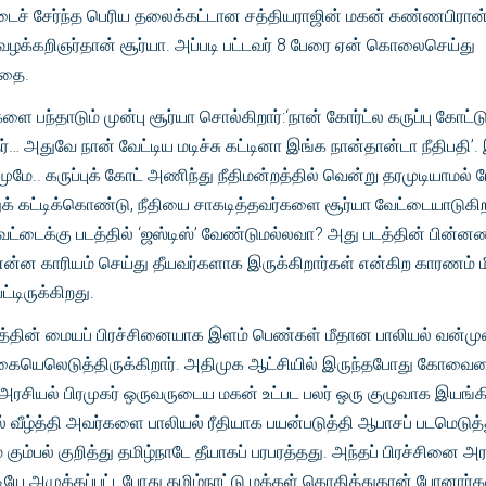
டைச் சேர்ந்த பெரிய தலைக்கட்டான சத்தியராஜின் மகன் கண்ணபிரான
 வழக்கறிஞர்தான் சூர்யா. அப்படி பட்டவர் 8 பேரை ஏன் கொலைசெய்து
கதை.
ளை பந்தாடும் முன்பு சூர்யா சொல்கிறார்:‘நான் கோர்ட்ல கருப்பு கோட்ட
ர்… அதுவே நான் வேட்டிய மடிச்சு கட்டினா இங்க நான்தான்டா நீதிபதி’.
மே.. கருப்புக் கோட் அணிந்து நீதிமன்றத்தில் வென்று தரமுடியாமல் 
துக் கட்டிக்கொண்டு, நீதியை சாகடித்தவர்களை சூர்யா வேட்டையாடுகிற
்டைக்கு படத்தில் ‘ஜஸ்டிஸ்’ வேண்டுமல்லவா? அது படத்தின் பின்னண
 என்ன காரியம் செய்து தீயவர்களாக இருக்கிறார்கள் என்கிற காரணம் 
டிருக்கிறது.
படத்தின் மையப் பிரச்சினையாக இளம் பெண்கள் மீதான பாலியல் வன்ம
 கையெலெடுத்திருக்கிறார். அதிமுக ஆட்சியில் இருந்தபோது கோவை
அரசியல் பிரமுகர் ஒருவருடைய மகன் உட்பட பலர் ஒரு குழுவாக இயங்கி
ீழ்த்தி அவர்களை பாலியல் ரீதியாக பயன்படுத்தி ஆபாசப் படமெடுத்
கும்பல் குறித்து தமிழ்நாடே தீயாகப் பரபரத்தது. அந்தப் பிரச்சினை அ
யே அமுக்கப்பட்டபோது தமிழ்நாட்டு மக்கள் கொதித்துதான் போனார்க