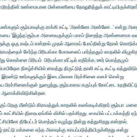
டூரத்தின் உண்மையான பின்னணியை தோலுரித்துக் காட்டியிருக்கிறார
பெண்களும் சூர்யாவுக்கு ராக்கி கட்டி ‘அண்ணே அண்ணே…’ என்று அழ
கையை ‘இழந்த’சூர்யா அனைவருக்கும் பாசம் நிறைந்த அண்ணனாக வல
ளுக்கு ஒரு கஷ்டம் என்றால் முதல் ஆளாகப் போய்நின்று தோள் கொடுக்க
கிராமத்தைச் சேர்ந்த பிரியங்கா மோகனைப் பார்த்ததும் காதலில் விழுகிற
 மீது கொள்ளை பிரியம். பிரியங்கா வீட்டில் எதிர்க்க, ஊர் மொத்தமும்
்பாபிஷேக நிகழ்ச்சியில் வைத்து திருட்டுத் தாலி கட்டி கூட்டி வந்துவிடுக
, இரண்டு ஊர்களுக்கும் இடையிலான பிரச்சினை எனச் சென்று
ய பிரச்சினைக்குள் நுழைந்து, சூர்யாவை கருப்புக் கோட்டை உதறிவிட்ட
ும் ஆளாக்கிவிடுகின்றன.
்குப் பிறகு மீண்டும் கிராமத்துக் காதலில் கலங்கடிக்கிறார் சூர்யா. மன
காட்சியில் திரையரங்கில் விசில் பறக்கிறது. கையில் பட்டாக்கத்தி ஏந
்சியிலோ தியேட்டர் மொத்தம் எழுந்து நின்று கத்துகிறது என்றால்,
் நாட்டு மக்களை எந்த அளவுக்கு காயப்படுத்தியிருக்கிறது என்று