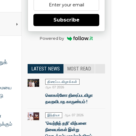
Subscribe
Powered by
ுக்
LATEST NEWS
MOST READ
திரைப்படவிழாக்கள்
ிறமையை
ஆக 07 2026
லொகார்னோ திரைப்படவிழா
டு
தவறவிடாத காருண்யம் !
்
இந்தியா
ஆக 07 2026
‘வெற்றித் தறி’ விற்பனை
க்கும்
நிலையங்கள் இன்று
தொடக்கம்: முதல்வா் விஜய்