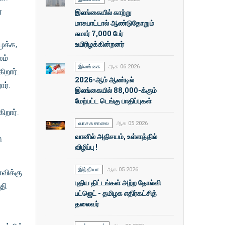
்
இலங்கையில் காற்று
மாசுபாட்டால் ஆண்டுதோறும்
சுமார் 7,000 பேர்
உயிரிழக்கின்றனர்
ைக்க,
ம்
இலங்கை
ஆக 06 2026
ிறார்.
2026-ஆம் ஆண்டில்
ார்.
இலங்கையில் 88,000-க்கும்
மேற்பட்ட டெங்கு பாதிப்புகள்
ிறார்.
வாசகசாலை
ஆக 05 2026
வானில் அதிசயம், உள்ளத்தில்
ு
விழிப்பு !
இந்தியா
ஆக 05 2026
ைவிக்கு
புதிய திட்டங்கள் அற்ற தோல்வி
்தி
பட்ஜெட் - தமிழக எதிர்கட்சித்
தலைவர்