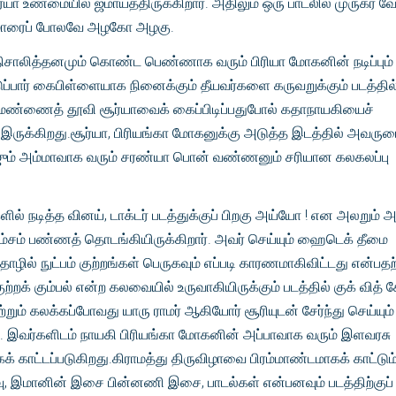
யா உண்மையில் ஜமாய்த்திருக்கிறார். அதிலும் ஒரு பாடலில் முருகர் வே
ுமாரைப் போலவே அழகோ அழகு.
திசாலித்தனமும் கொண்ட பெண்ணாக வரும் பிரியா மோகனின் நடிப்பும்
பார் கைபிள்ளையாக நினைக்கும் தீயவர்களை கருவறுக்கும் படத்தில்
மண்ணைத் தூவி சூர்யாவைக் கைப்பிடிப்பதுபோல் கதாநாயகியைச்
க இருக்கிறது.சூர்யா, பிரியங்கா மோகனுக்கு அடுத்த இடத்தில் அவரு
ஜும் அம்மாவாக வரும் சரண்யா பொன் வண்ணனும் சரியான கலகலப்பு
் நடித்த வினய், டாக்டர் படத்துக்குப் பிறகு அய்யோ ! என அலறும் அ
ம்சம் பண்ணத் தொடங்கியிருக்கிறார். அவர் செய்யும் ஹைடெக் தீமை
் நுட்பம் குற்றங்கள் பெருகவும் எப்படி காரணமாகிவிட்டது என்பதற
, குற்றக் கும்பல் என்ற கலவையில் உருவாகியிருக்கும் படத்தில் குக் வித
 மற்றும் கலக்கப்போவது யாரு ராமர் ஆகியோர் சூரியுடன் சேர்ந்து செய்யும்
ு. இவர்களிடம் நாயகி பிரியங்கா மோகனின் அப்பாவாக வரும் இளவரசு
் காட்டப்படுகிறது.கிராமத்து திருவிழாவை பிரம்மாண்டமாகக் காட்டும
ு, இமானின் இசை பின்னணி இசை, பாடல்கள் என்பனவும் படத்திற்குப் 