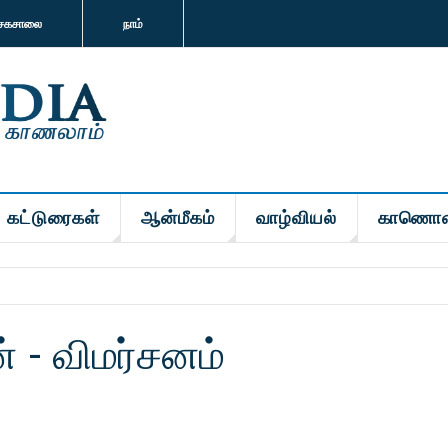
சகசாலை
நாம்
கட்டுரைகள்
ஆன்மீகம்
வாழ்வியல்
காணொள
் - விமர்சனம்