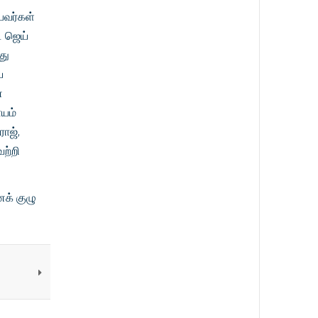
பவர்கள்
. ஜெய்
து
ே
ை
ாயம்
ாஜ்,
ற்றி
னக் குழு