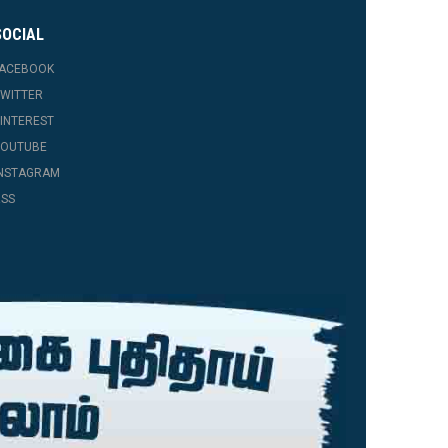
SOCIAL
FACEBOOK
WITTER
INTEREST
YOUTUBE
INSTAGRAM
SS