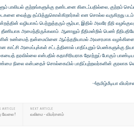
் பாலியல் குற்றங்களுக்கு தண்டனை கிடைப்பதில்லை, குற்றம் செய்
ட்டைகளை வைத்து தப்பித்துகொள்கிறார்கள் என சொல்ல வருகிறது படம்
ிமன்றத்தின் வழியாகப் பெற்றுத்தரும் சூர்யா, இதில் அவரே நீதி வழங்குவ
 தீணியாக அமைந்திருக்கலாம். ஆனாலும் நீதிமன்றில் பெண் நீதிபதிய
ங்களின் உண்மைத் தன்மையினை ஆய்ந்தறியாமல் அவசரமாக வழக்கின
ன காட்சி அமைப்புக்கள் சட்டத்தினால் பாதிப்புறும் பெண்களுக்கு நிய
்கையைத் தரவில்லை என்பதில் கதாசிரியராக தோற்றுப் போகும் பாண்டியர
ண்மை நிலை என்பதைச் சொல்கையில் பாதிப்புற்றவர்களின் குரலாக வெ
-4தமிழ்மீடியா விமர்ச
S ARTICLE
NEXT ARTICLE
று வேலை !
வலிமை - விமர்சனம்