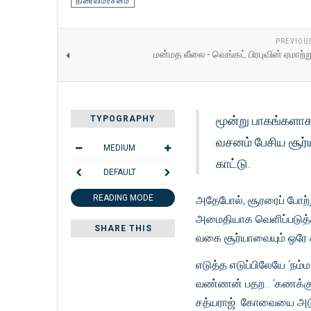
திரைவிமர்சனம்
PREVIOU
மன்மத லீலை - வெங்கட் பிரபுவின் ஏமாற்
மூன்று பாகங்களாக
TYPOGRAPHY
வசனம் பேசிய சூர்ய
MEDIUM
காட்டு.
DEFAULT
READING MODE
அதேபோல், சூரரைப் போற்
அமைதியாக வெளிப்படுத்தி
SHARE THIS
வகை சூர்யாவையும் ஒரே கத
எடுத்த எடுப்பிலேயே ‘ந
வண்ணன் பதற.. ‘கணக்கு தப
சத்யராஜ். கோவையை அடுத்