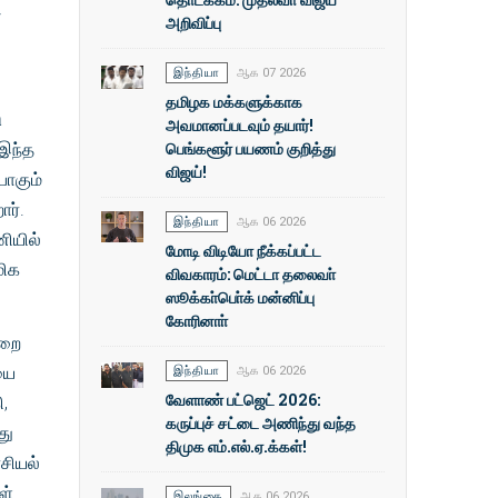
்
அறிவிப்பு
இந்தியா
ஆக 07 2026
தமிழக மக்களுக்காக
ு
அவமானப்படவும் தயார்!
பெங்களூர் பயணம் குறித்து
 இந்த
விஜய்!
போகும்
ார்.
இந்தியா
ஆக 06 2026
ியில்
மோடி விடியோ நீக்கப்பட்ட
மிக
விவகாரம்: மெட்டா தலைவா்
ஸூக்கா்பொ்க் மன்னிப்பு
கோரினாா்
ுறை
யை
இந்தியா
ஆக 06 2026
வேளாண் பட்ஜெட் 2026:
,
கருப்புச் சட்டை அணிந்து வந்த
து
திமுக எம்.எல்.ஏ.க்கள்!
ரசியல்
ள்.
இலங்கை
ஆக 06 2026