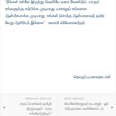
"நீங்கள் உள்ளே இருந்து வெளியே வளர வேண்டும்.
யாரும்
உங்களுக்கு கற்பிக்க முடியாது,
யாராலும் உங்களை
ஆன்மீகமாக்க முடியாது.
உங்கள் சொந்த ஆன்மாவைத் தவிர
வேறு ஆசிரியர் இல்லை" - சுவாமி விவேகானந்தர்.
தொகுப்பு:மலைநாடான்
PREVIOUS ARTICLE
NEXT ARTICLE
தைப் பொங்கல் தமிழர்
கோனேரிராஜபுரம் நடராஜர் - ஓர்
திருநாளும் - மகர
அற்புதமான கண்ணோட்டம்.
சங்கிராந்தியும் !