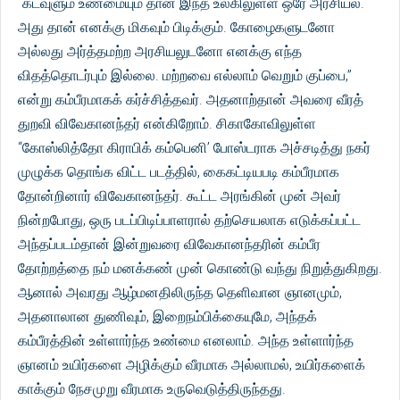
"கடவுளும் உண்மையும் தான் இந்த உலகிலுள்ள ஒரே அரசியல்.
அது தான் எனக்கு மிகவும் பிடிக்கும். கோழைகளுடனோ
அல்லது அர்த்தமற்ற அரசியலுடனோ எனக்கு எந்த
விதத்தொடர்பும் இல்லை. மற்றவை எல்லாம் வெறும் குப்பை,”
என்று கம்பீரமாகக் கர்ச்சித்தவர். அதனாற்தான் அவரை வீரத்
துறவி விவேகானந்தர் என்கிறோம். சிகாகோவிலுள்ள
“கோஸ்லித்தோ கிராபிக் கம்பெனி’ போஸ்டராக அச்சடித்து நகர்
முழுக்க தொங்க விட்ட படத்தில், கைகட்டியபடி கம்பீரமாக
தோன்றினார் விவேகானந்தர். கூட்ட அரங்கின் முன் அவர்
நின்றபோது, ஒரு படப்பிடிப்பாளரால் தற்செயலாக எடுக்கப்பட்ட
அந்தப்படம்தான் இன்றுவரை விவேகானந்தரின் கம்பீர
தோற்றத்தை நம் மனக்கண் முன் கொண்டு வந்து நிறுத்துகிறது.
ஆனால் அவரது ஆழ்மனதிலிருந்த தெளிவான ஞானமும்,
அதனாலான துணிவும், இறைநம்பிக்கையுமே, அந்தக்
கம்பீரத்தின் உள்ளார்ந்த உண்மை எனலாம். அந்த உள்ளார்ந்த
ஞானம் உயிர்களை அழிக்கும் வீரமாக அல்லாமல், உயிர்களைக்
காக்கும் நேசமுறு வீரமாக உருவெடுத்திருந்தது.