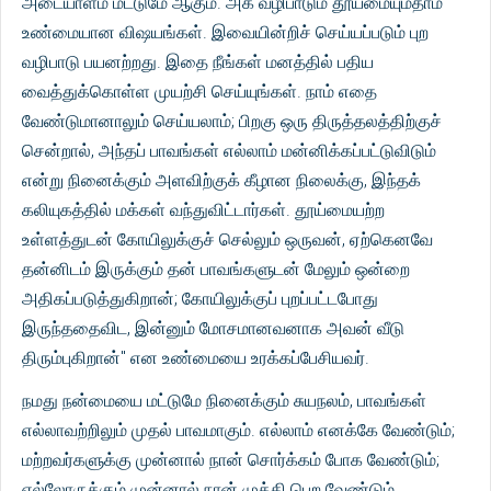
அடையாளம் மட்டுமே ஆகும். அக வழிபாடும் தூய்மையும்தாம்
உண்மையான விஷயங்கள். இவையின்றிச் செய்யப்படும் புற
வழிபாடு பயனற்றது. இதை நீங்கள் மனத்தில் பதிய
வைத்துக்கொள்ள முயற்சி செய்யுங்கள். நாம் எதை
வேண்டுமானாலும் செய்யலாம்; பிறகு ஒரு திருத்தலத்திற்குச்
சென்றால், அந்தப் பாவங்கள் எல்லாம் மன்னிக்கப்பட்டுவிடும்
என்று நினைக்கும் அளவிற்குக் கீழான நிலைக்கு, இந்தக்
கலியுகத்தில் மக்கள் வந்துவிட்டார்கள். தூய்மையற்ற
உள்ளத்துடன் கோயிலுக்குச் செல்லும் ஒருவன், ஏற்கெனவே
தன்னிடம் இருக்கும் தன் பாவங்களுடன் மேலும் ஒன்றை
அதிகப்படுத்துகிறான்; கோயிலுக்குப் புறப்பட்டபோது
இருந்ததைவிட, இன்னும் மோசமானவனாக அவன் வீடு
திரும்புகிறான்" என உண்மையை உரக்கப்பேசியவர்.
நமது நன்மையை மட்டுமே நினைக்கும் சுயநலம், பாவங்கள்
எல்லாவற்றிலும் முதல் பாவமாகும். எல்லாம் எனக்கே வேண்டும்;
மற்றவர்களுக்கு முன்னால் நான் சொர்க்கம் போக வேண்டும்;
எல்லோருக்கும் முன்னால் நான் முக்தி பெற வேண்டும்