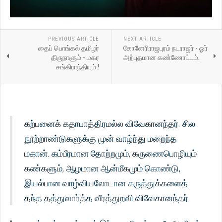
PREVIOUS ARTICLE
NEXT ARTICLE
தைப் பொங்கல் தமிழர்
கோனேரிராஜபுரம் நடராஜர் - ஓர்
திருநாளும் - மகர
அற்புதமான கண்ணோட்டம்.
சங்கிராந்தியும் !
கற்பனைக் கதாபாத்திரமல்ல விவேகானந்தர். சில
நூற்றாண்டுகளுக்கு முன் வாழ்ந்து மறைந்த
மகான். கம்பீரமான தோற்றமும், கருணைபொழியும்
கண்களும், ஆழமான ஆன்மீகமும் கொண்டு,
இயல்பான வாழ்வியலோடான கருத்துக்களைத்
தந்த தத்துவார்த்த வீரத்துறவி விவேகானந்தர்.