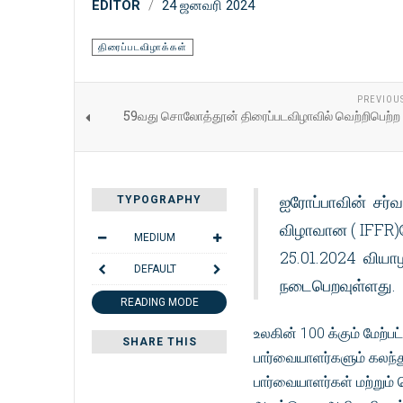
EDITOR
24 ஜனவரி 2024
திரைப்படவிழாக்கள்
PREVIOU
59வது சொலோத்தூன் திரைப்படவிழாவில் வெற்றிபெற்ற ப
ஐரோப்பாவின் சர்வ
TYPOGRAPHY
விழாவான ( IFFR)ரோ
MEDIUM
25.01.2024 வியாழ
DEFAULT
நடைபெறவுள்ளது.
READING MODE
உலகின் 100 க்கும் மேற்பட
SHARE THIS
பார்வையாளர்களும் கலந்து
பார்வையாளர்கள் மற்றும் 