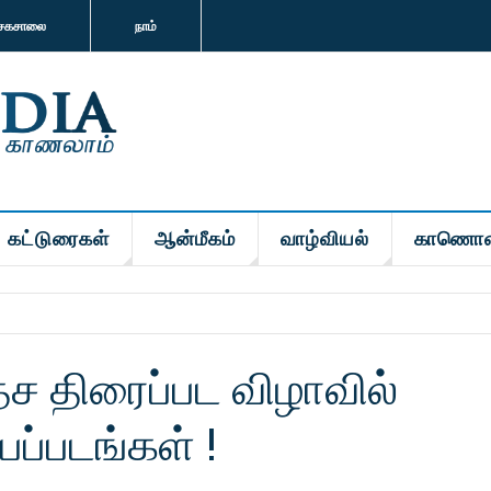
சகசாலை
நாம்
கட்டுரைகள்
ஆன்மீகம்
வாழ்வியல்
காணொள
ச திரைப்பட விழாவில்
ப்படங்கள் !