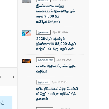
இலங்கையில் காற்று
மாசுபாட்டால் ஆண்டுதோறும்
சுமார் 7,000 பேர்
உயிரிழக்கின்றனர்
இலங்கை
ஆக 06 2026
2026-ஆம் ஆண்டில்
இலங்கையில் 88,000-க்கும்
மேற்பட்ட டெங்கு பாதிப்புகள்
வாசகசாலை
ஆக 05 2026
வானில் அதிசயம், உள்ளத்தில்
விழிப்பு !
்
இந்தியா
ஆக 05 2026
புதிய திட்டங்கள் அற்ற தோல்வி
பட்ஜெட் - தமிழக எதிர்கட்சித்
தலைவர்
ைத்