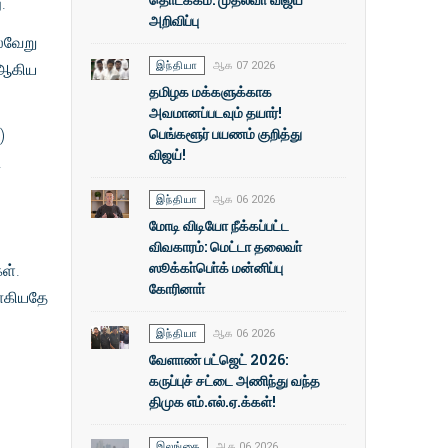
.
அறிவிப்பு
ல்வேறு
இந்தியா
ஆக 07 2026
, ஆகிய
தமிழக மக்களுக்காக
அவமானப்படவும் தயார்!
பெங்களூர் பயணம் குறித்து
)
விஜய்!
.
இந்தியா
ஆக 06 2026
மோடி விடியோ நீக்கப்பட்ட
விவகாரம்: மெட்டா தலைவா்
ஸூக்கா்பொ்க் மன்னிப்பு
ள்.
கோரினாா்
வாகியதே
இந்தியா
ஆக 06 2026
வேளாண் பட்ஜெட் 2026:
கருப்புச் சட்டை அணிந்து வந்த
திமுக எம்.எல்.ஏ.க்கள்!
இலங்கை
ஆக 06 2026