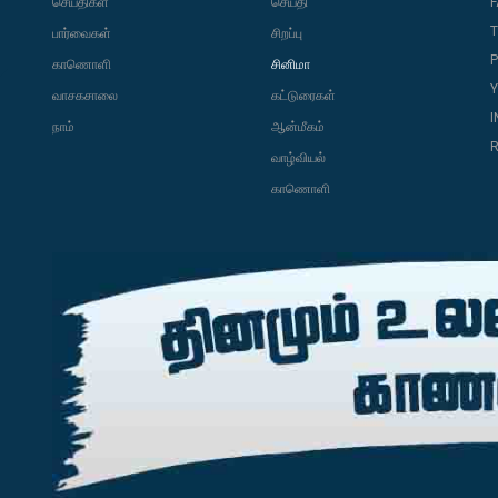
செய்திகள்
செய்தி
T
பார்வைகள்
சிறப்பு
P
காணொளி
சினிமா
வாசகசாலை
கட்டுரைகள்
நாம்
ஆன்மீகம்
R
வாழ்வியல்
காணொளி