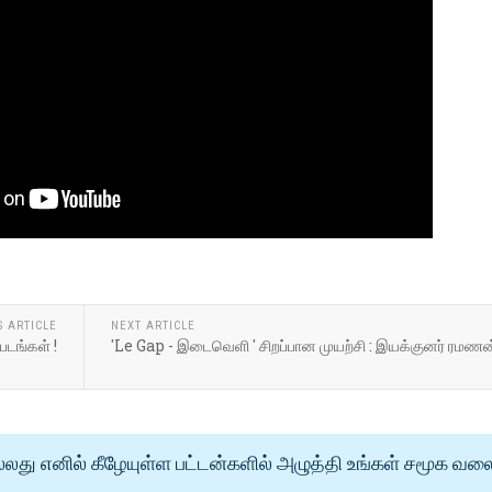
S ARTICLE
NEXT ARTICLE
டங்கள் !
'Le Gap - இடைவெளி ' சிறப்பான முயற்சி : இயக்குனர் ரமணன
்லது எனில் கீழேயுள்ள பட்டன்களில் அழுத்தி உங்கள் சமூக வல