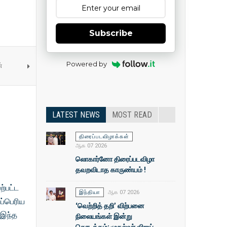
Subscribe
Powered by
்
LATEST NEWS
MOST READ
திரைப்படவிழாக்கள்
ஆக 07 2026
லொகார்னோ திரைப்படவிழா
தவறவிடாத காருண்யம் !
ற்பட்ட
இந்தியா
ஆக 07 2026
ப்பெரிய
‘வெற்றித் தறி’ விற்பனை
 இந்த
நிலையங்கள் இன்று
தொடக்கம்: முதல்வா் விஜய்