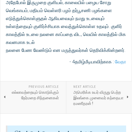
அதேபோல் இருமுறை குளியல், காலையில் பழைய சோறு
வெங்காயம், மதியம் வெள்ளரி பழம் தர்பூசணி பழங்களை
எடுத்துக்கொள்ளுதல் ஆகியவையும் நமது உடலையும்
உள்ளத்தையும் குளிர்ச்சியாக வைத்துக்கொள்ள உதவும். குளிர்
காலத்தில் உடலை நலனை காப்பதை விட, வெயில் காலத்தில் மிக
கவனமாக உடல்
நலனை பேண வேண்டும் என மருத்துவர்கள் தெரிவிக்கின்றனர்.
- 4தமிழ்மீடியாவிற்காக :
வேதா
PREVIOUS ARTICLE
NEXT ARTICLE
எல்லாவற்றையும் கொடுக்கும்
அமெரிக்க உயர் விருது பெற்ற
நேர்மறை சிந்தனைகள்
இலங்கை முனைவர் கந்தையா
ரமணீதரன் !