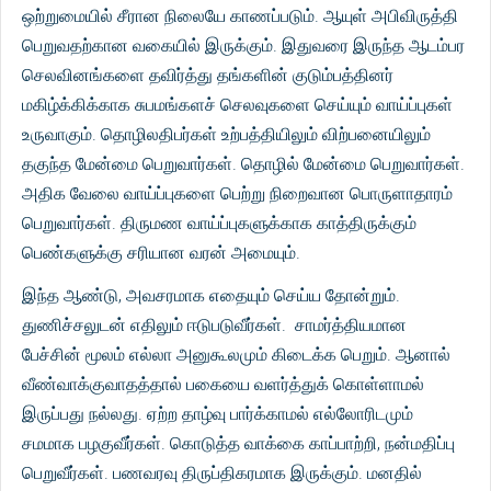
ஒற்றுமையில் சீரான நிலையே காணப்படும். ஆயுள் அபிவிருத்தி
பெறுவதற்கான வகையில் இருக்கும். இதுவரை இருந்த ஆடம்பர
செலவினங்களை தவிர்த்து தங்களின் குடும்பத்தினர்
மகிழ்க்கிக்காக சுபமங்களச் செலவுகளை செய்யும் வாய்ப்புகள்
உருவாகும். தொழிலதிபர்கள் உற்பத்தியிலும் விற்பனையிலும்
தகுந்த மேன்மை பெறுவார்கள். தொழில் மேன்மை பெறுவார்கள்.
அதிக வேலை வாய்ப்புகளை பெற்று நிறைவான பொருளாதாரம்
பெறுவார்கள். திருமண வாய்ப்புகளுக்காக காத்திருக்கும்
பெண்களுக்கு சரியான வரன் அமையும்.
இந்த ஆண்டு, அவசரமாக எதையும் செய்ய தோன்றும்.
துணிச்சலுடன் எதிலும் ஈடுபடுவீர்கள். சாமர்த்தியமான
பேச்சின் மூலம் எல்லா அனுகூலமும் கிடைக்க பெறும். ஆனால்
வீண்வாக்குவாதத்தால் பகையை வளர்த்துக் கொள்ளாமல்
இருப்பது நல்லது. ஏற்ற தாழ்வு பார்க்காமல் எல்லோரிடமும்
சமமாக பழகுவீர்கள். கொடுத்த வாக்கை காப்பாற்றி, நன்மதிப்பு
பெறுவீர்கள். பணவரவு திருப்திகரமாக இருக்கும். மனதில்