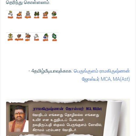
தெரிந்து கொள்ளலாம்.
- 4தமிழ்மீடியாவுக்காக:
பெருங்குளம் ராமகிருஷ்ணன்
ஜோஸ்யர் MCA, MA(Ast)