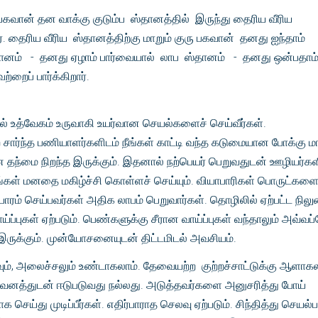
பகவான் தன வாக்கு குடும்ப ஸ்தானத்தில் இருந்து தைரிய வீரிய
். தைரிய வீரிய ஸ்தானத்திற்கு மாறும் குரு பகவான் தனது ஐந்தாம்
தானம் - தனது ஏழாம் பார்வையால் லாப ஸ்தானம் - தனது ஒன்பதாம
றைப் பார்க்கிறார்.
ில் உத்வேகம் உருவாகி உயர்வான செயல்களைச் செய்வீர்கள்.
சார்ந்த பணியாளர்களிடம் நீங்கள் காட்டி வந்த கடுமையான போக்கு ம
 தந்மை நிறந்த இருக்கும். இதனால் நற்பெயர் பெறுவதுடன் ஊழியர்க
ங்கள் மனதை மகிழ்ச்சி கொள்ளச் செய்யும். வியாபாரிகள் பொருட்கள
ாரம் செய்பவர்கள் அதிக லாபம் பெறுவார்கள். தொழிலில் ஏற்பட்ட நில
்புகள் ஏற்படும். பெண்களுக்கு சீரான வாய்ப்புகள் வந்தாலும் அவ்வப
இருக்கும். முன்யோசனையுடன் திட்டமிடல் அவசியம்.
ம், அலைச்சலும் உண்டாகலாம். தேவையற்ற குற்றச்சாட்டுக்கு ஆளாகல
கவனத்துடன் ஈடுபடுவது நல்லது. அடுத்தவர்களை அனுசரித்து போய்
செய்து முடிப்பீர்கள். எதிர்பாராத செலவு ஏற்படும். சிந்தித்து செயல்