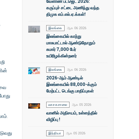
வேளாண் பட்ஜெட் 2026:
கருப்புச் சட்டை அணிந்து வந்த
திமுக எம்.எல்.ஏ.க்கள்!
்
இலங்கை
ஆக 06 2026
இலங்கையில் காற்று
மாசுபாட்டால் ஆண்டுதோறும்
சுமார் 7,000 பேர்
உயிரிழக்கின்றனர்
ாறி
இலங்கை
ஆக 06 2026
ளின்
2026-ஆம் ஆண்டில்
ை
இலங்கையில் 88,000-க்கும்
ுவை
மேற்பட்ட டெங்கு பாதிப்புகள்
்போது
வாசகசாலை
ஆக 05 2026
வானில் அதிசயம், உள்ளத்தில்
ாம்.
விழிப்பு !
படுவது
இந்தியா
ஆக 05 2026