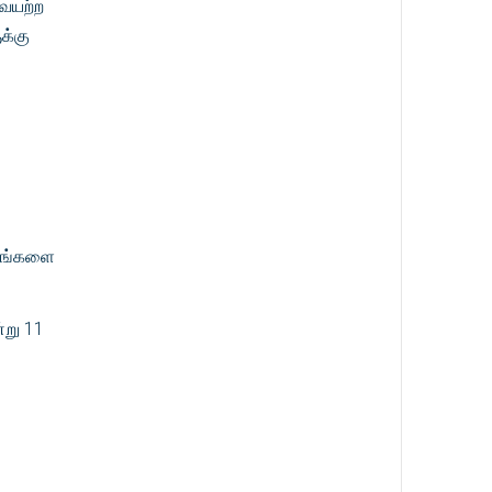
வையற்ற
க்கு
்டங்களை
்று 11