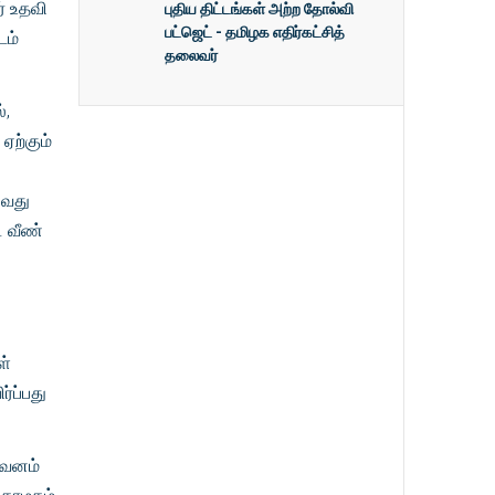
புதிய திட்டங்கள் அற்ற தோல்வி
் உதவி
பட்ஜெட் - தமிழக எதிர்கட்சித்
டம்
தலைவர்
்,
ஏற்கும்
்வது
. வீண்
ள்
்ப்பது
கவனம்