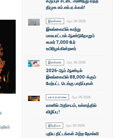
கருப்புச் சட்டை அணிந்து வந்த
திமுக எம்.எல்.ஏ.க்கள்!
இலங்கை
ஆக 06 2026
இலங்கையில் காற்று
மாசுபாட்டால் ஆண்டுதோறும்
சுமார் 7,000 பேர்
உயிரிழக்கின்றனர்
இலங்கை
ஆக 06 2026
2026-ஆம் ஆண்டில்
இலங்கையில் 88,000-க்கும்
மேற்பட்ட டெங்கு பாதிப்புகள்
வாசகசாலை
ஆக 05 2026
வானில் அதிசயம், உள்ளத்தில்
விழிப்பு !
ு
இந்தியா
ஆக 05 2026
திரம்
புதிய திட்டங்கள் அற்ற தோல்வி