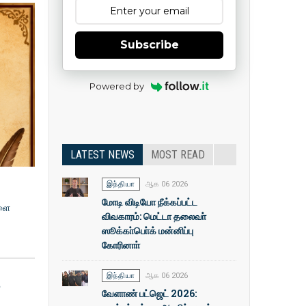
Subscribe
Powered by
LATEST NEWS
MOST READ
இந்தியா
ஆக 06 2026
மோடி விடியோ நீக்கப்பட்ட
களை
விவகாரம்: மெட்டா தலைவா்
ஸூக்கா்பொ்க் மன்னிப்பு
கோரினாா்
இந்தியா
ஆக 06 2026
வேளாண் பட்ஜெட் 2026: