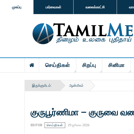
முகப்பு
பார்வைகள்
வலைக்காட்சி
வா
செய்திகள்
சிறப்பு
சினிமா
இருக்குமிடம்:
ஆன்மீகம்
குருபூர்ணிமா – குருவை வணங
EDITOR
செய்திகள்
29 ஜூலை 2026