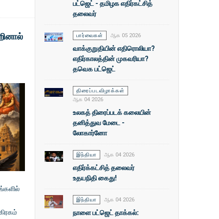
பட்ஜெட் - தமிழக எதிர்கட்சித்
தலைவர்
்றினால்
பார்வைகள்
ஆக 05 2026
வாக்குறுதியின் எதிரொலியா?
எதிர்காலத்தின் முகவரியா?
தவெக பட்ஜெட்
திரைப்படவிழாக்கள்
ஆக 04 2026
உலகத் திரைப்படக் கலையின்
தனித்துவ மேடை -
லோகார்னோ
இந்தியா
ஆக 04 2026
எதிர்க்கட்சித் தலைவர்
உதயநிதி கைது!
்களில்
இந்தியா
ஆக 04 2026
நாளை பட்ஜெட் தாக்கல்:
ிரகம்