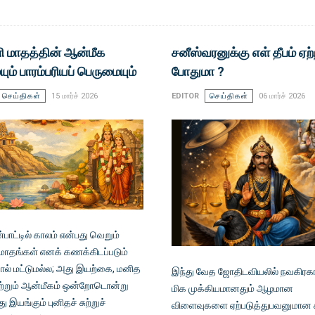
ி மாதத்தின் ஆன்மீக
சனீஸ்வரனுக்கு எள் தீபம் ஏற
ும் பாரம்பரியப் பெருமையும்
போதுமா ?
செய்திகள்
15 மார்ச் 2026
EDITOR
செய்திகள்
06 மார்ச் 2026
்பாட்டில் காலம் என்பது வெறும்
 மாதங்கள் எனக் கணக்கிடப்படும்
் மட்டுமல்ல; அது இயற்கை, மனித
இந்து வேத ஜோதிடவியலில் நவகிரகங
மற்றும் ஆன்மீகம் ஒன்றோடொன்று
மிக முக்கியமானதும் ஆழமான
இயங்கும் புனிதச் சுற்றுச்
விளைவுகளை ஏற்படுத்துபவனுமான க