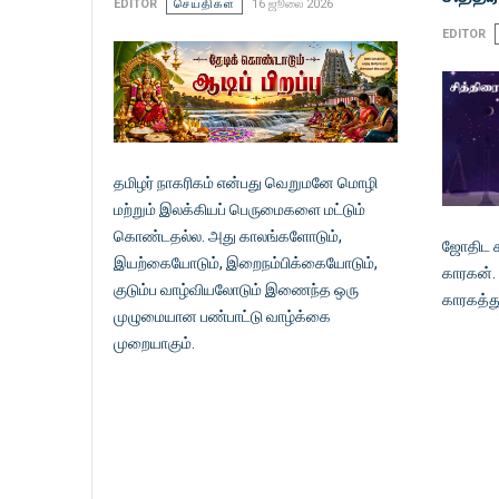
EDITOR
செய்திகள்
16 ஜூலை 2026
EDITOR
தமிழர் நாகரிகம் என்பது வெறுமனே மொழி
மற்றும் இலக்கியப் பெருமைகளை மட்டும்
கொண்டதல்ல. அது காலங்களோடும்,
ஜோதிட சா
இயற்கையோடும், இறைநம்பிக்கையோடும்,
காரகன்.
குடும்ப வாழ்வியலோடும் இணைந்த ஒரு
காரகத்த
முழுமையான பண்பாட்டு வாழ்க்கை
முறையாகும்.