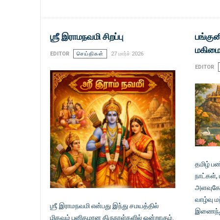
ஶ்ரீ இராமநவமி சிறப்பு
பங்குன
மகிமைய
EDITOR
செய்திகள்
27 மார்ச் 2026
EDITOR
தமிழ் பண
நாட்கள்,
அளவுகோல
வாழ்வு 
ஶ்ரீ இராமநவமி என்பது இந்து சமயத்தில்
இணைந்து 
மிகவும் புனிதமான திருநாள்களில் ஒன்றாகும்.