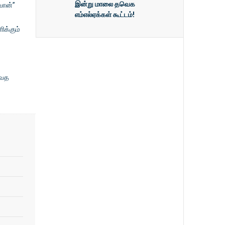
இன்று மாலை தவெக
வான்”
எம்எல்ஏக்கள் கூட்டம்!
ிக்கும்
வேத