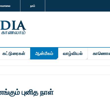
சகசாலை
நாம்
கட்டுரைகள்
ஆன்மீகம்
வாழ்வியல்
காணொள
்கும் புனித நாள்