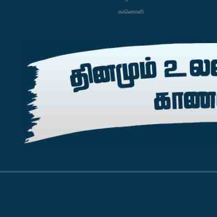
காணொளி