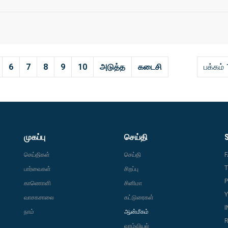
6
7
8
9
10
அடுத்த
கடைசி
பக்கம் 
முகப்பு
செய்தி
செய்திகள்
செய்தி
T
பார்வைகள்
சிறப்பு
P
காணொளி
சினிமா
வாசகசாலை
கட்டுரைகள்
நாம்
ஆன்மீகம்
R
வாழ்வியல்