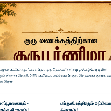
் வழங்கப்பட்டுள்ளது. "மாதா, பிதா, குரு, தெய்வம்" என்ற முதுமொழியே குருவின்
னும் இருளை அகற்றி, அறிவொளியைப் பாய்ச்சுபவரே குரு. அத்தகைய குருமார்
ிமா ஆகும்.
ரைப்பூரணையும் -
பங்குனி உத்திரமும் அம்பிகை
குப்த விரதமும் !
அருளும் !