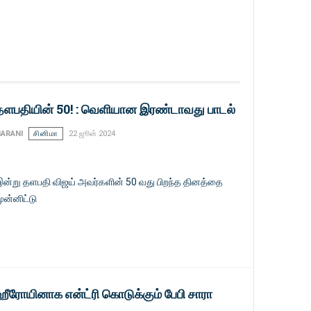
தளபதியின் 50! : வெளியான இரண்டாவது பாடல்
ARANI
சினிமா
22 ஜூன் 2024
ன்று தளபதி விஜய் அவர்களின் 50 வது பிறந்த தினத்தை
ுன்னிட்டு
ஹீரோயினாக என்ட்ரி கொடுக்கும் பேபி சாரா