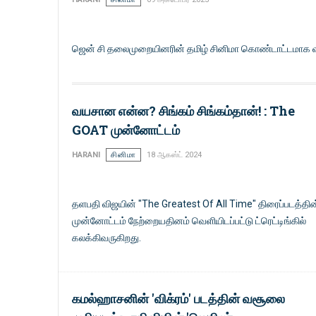
ஜென் சி தலைமுறையினரின் தமிழ் சினிமா கொண்டாட்டமாக வரும
வயசான என்ன? சிங்கம் சிங்கம்தான்! : The
GOAT முன்னோட்டம்
HARANI
சினிமா
18 ஆகஸ்ட் 2024
தளபதி விஜயின் "The Greatest Of All Time" திரைப்படத்தின
முன்னோட்டம் நேற்றையதினம் வெளியிடப்பட்டு ட்ரெட்டிங்கில்
கலக்கிவருகிறது.
கமல்ஹாசனின் 'விக்ரம்' படத்தின் வசூலை