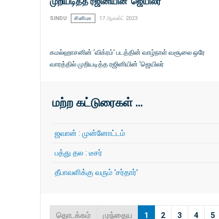
முறியடித்த ரஜினியின் 'ஜெயிலர்
SINDU
சினிமா
17 ஆகஸ்ட் 2023
கமல்ஹாசனின் 'விக்ரம்' படத்தின் வாழ்நாள் வசூலை ஒரே
வாரத்தில் முறியடித்த ரஜினியின் 'ஜெயிலர்
மற்ற கட்டுரைகள் …
ஜவான் : முன்னோட்டம்
பத்து தல : டீசர்
தீபாவளிக்கு வரும் 'சர்தார்'
தொடக்கம்
முந்தைய
1
2
3
4
5