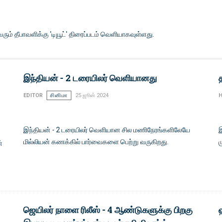
் தீபாவளிக்கு 'டியூட்' திரைப்படம் வெளியாகவுள்ளது.
இந்தியன் - 2 டரையிலர் வெளியானது
EDITOR
சினிமா
25 ஜூன் 2024
H
இந்தியன் - 2 டரையிலர் வெளியான சில மணிநேரங்களிலேயே
இ
மில்லியன் கணக்கில் பார்வைகளை பெற்று வருகிறது.
ம
்
ஜெயிலர் நாளை ரிலீஸ் - 4 ஆண்டுகளுக்கு பிறகு