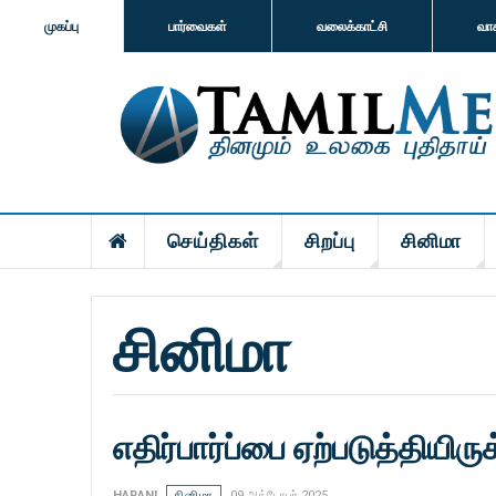
முகப்பு
பார்வைகள்
வலைக்காட்சி
வா
செய்திகள்
சிறப்பு
சினிமா
சினிமா
எதிர்பார்ப்பை ஏற்படுத்தியிருக
HARANI
சினிமா
09 அக்டோபர் 2025