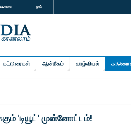
சகசாலை
நாம்
கட்டுரைகள்
ஆன்மீகம்
வாழ்வியல்
காணொள
்கும் 'டியூட்' முன்னோட்டம்!