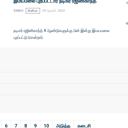
இமயமலை புறப்பட்டார் நடிகர் ரஜினிகாந்த்
S
SINDU
சினிமா
09 ஆகஸ்ட் 2023
ஏ
நடிகர் ரஜினிகாந்த் 4 ஆண்டுகளுக்கு பின் இன்று இமயமலை
புறப்பட்டு சென்றார்.
6
7
8
9
10
அடுத்த
கடைசி