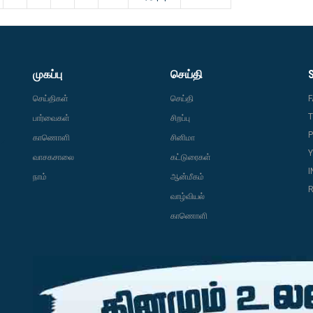
முகப்பு
செய்தி
செய்திகள்
செய்தி
T
பார்வைகள்
சிறப்பு
P
காணொளி
சினிமா
வாசகசாலை
கட்டுரைகள்
நாம்
ஆன்மீகம்
R
வாழ்வியல்
காணொளி