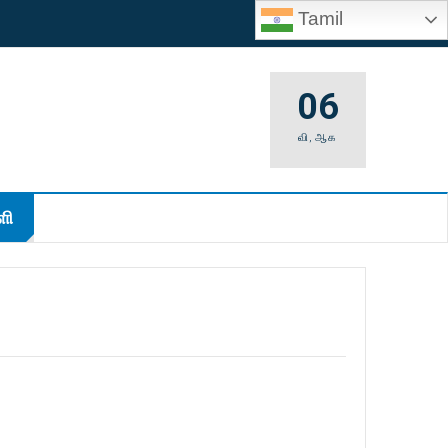
Tamil
06
வி
,
ஆக
ி