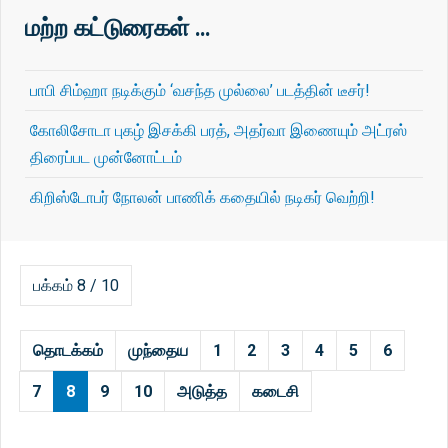
மற்ற கட்டுரைகள் …
பாபி சிம்ஹா நடிக்கும் ‘வசந்த முல்லை’ படத்தின் டீசர்!
கோலிசோடா புகழ் இசக்கி பரத், அதர்வா இணையும் அட்ரஸ்
திரைப்பட முன்னோட்டம்
கிறிஸ்டோபர் நோலன் பாணிக் கதையில் நடிகர் வெற்றி!
பக்கம் 8 / 10
தொடக்கம்
முந்தைய
1
2
3
4
5
6
7
8
9
10
அடுத்த
கடைசி