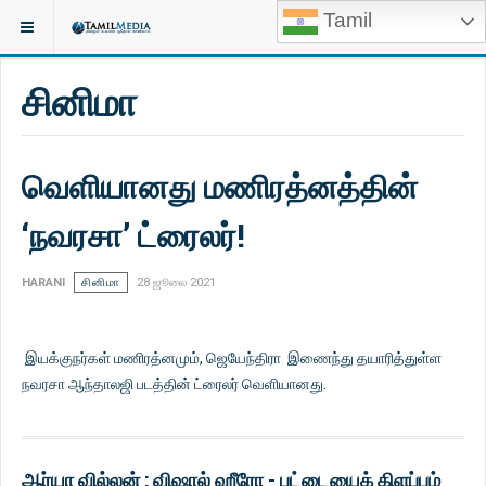
Tamil
சினிமா
வெளியானது மணிரத்னத்தின்
‘நவரசா’ ட்ரைலர்!
HARANI
சினிமா
28 ஜூலை 2021
இயக்குநர்கள் மணிரத்னமும், ஜெயேந்திரா இணைந்து தயாரித்துள்ள
நவரசா ஆந்தாலஜி படத்தின் ட்ரைலர் வெளியானது.
ஆர்யா வில்லன் : விஷால் ஹீரோ - பட்டையைக் கிளப்பும்