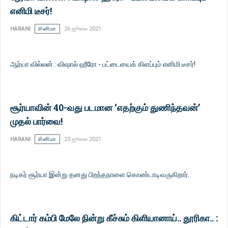
எனிமி டீசர்!
HARANI
சினிமா
26 ஜூலை 2021
ஆர்யா வில்லன் : விஷால் ஹீரோ - பட்டையைக் கிளப்பும் எனிமி டீசர்!
சூர்யாவின் 40-வது படமான ‘எதற்கும் துணிந்தவன்’
முதல் பார்வை!
HARANI
சினிமா
23 ஜூலை 2021
நடிகர் சூர்யா இன்று தனது பிறந்தநாளை கொண்டாடிவருகிறார்.
கிட்டார் கம்பி மேலே நின்று கீச்சும் கிளியானாய்.. தூரிகா.. :