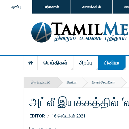
முகப்பு
பார்வைகள்
வலைக்காட்சி
வா
செய்திகள்
சிறப்பு
சினிமா
இருக்குமிடம்:
சினிமா
திரைச்செய்திகள்
அட்லீ இயக்கத்தில் ‘
EDITOR
16 செப்டம்பர் 2021