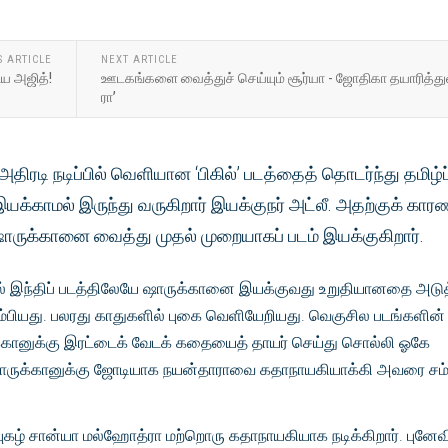
S ARTICLE
NEXT ARTICLE
ிய அஜித்!
ஊடகங்களை வைத்துச் செய்யும் சூர்யா - ஜோதிகா தயாரித்துள
ரா’
திரடி நடிப்பில் வெளியான ‘பிகில்’ படத்தைத் தொடர்ந்து தமிழ்ப
யக்காமல் இருந்து வருகிறார் இயக்குநர் அட்லீ. அதற்குக் காரண
 ஷாருக்கானை வைத்து முதல் முறையாகப் படம் இயக்குகிறார்.
் இந்திப் படத்திலேயே ஷாருக்கானை இயக்குவது உறுதியானதை அடுத
கிளம்பியது. பலரது காதுகளில் புகை வெளியேறியது. வெகுசில படங்களின
க்கானுக்கு இரட்டைக் வேடக் கதையைத் தாயர் செய்து சொல்லி ஓகே
ம் ஷாருக்கானுக்கு ஜோடியாக நயன்தாராவை கதாநாயகியாக்கி அவரை சம
 புகழ் சான்யா மல்ஹோத்ரா மற்றொரு கதாநாயகியாக நடிக்கிறார். புனேவ