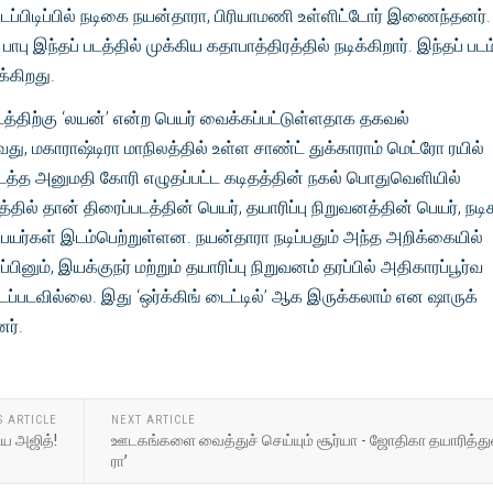
ப்பிடிப்பில் நடிகை நயன்தாரா, பிரியாமணி உள்ளிட்டோர் இணைந்தனர்.
பு இந்தப் படத்தில் முக்கிய கதாபாத்திரத்தில் நடிக்கிறார். இந்தப் படம
்கிறது.
டத்திற்கு ‘லயன்’ என்ற பெயர் வைக்கப்பட்டுள்ளதாக தகவல்
, மகாராஷ்டிரா மாநிலத்தில் உள்ள சாண்ட் துக்காராம் மெட்ரோ ரயில்
ு நடத்த அனுமதி கோரி எழுதப்பட்ட கடிதத்தின் நகல் பொதுவெளியில்
ில் தான் திரைப்படத்தின் பெயர், தயாரிப்பு நிறுவனத்தின் பெயர், நடிக
யர்கள் இடம்பெற்றுள்ளன. நயன்தாரா நடிப்பதும் அந்த அறிக்கையில்
ப்பினும், இயக்குநர் மற்றும் தயாரிப்பு நிறுவனம் தரப்பில் அதிகாரப்பூர்வ
ப்படவில்லை. இது ‘ஒர்க்கிங் டைட்டில்’ ஆக இருக்கலாம் என ஷாருக்
னர்.
S ARTICLE
NEXT ARTICLE
ிய அஜித்!
ஊடகங்களை வைத்துச் செய்யும் சூர்யா - ஜோதிகா தயாரித்துள
ரா’