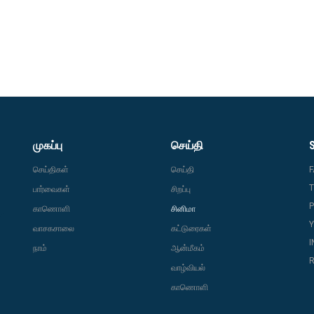
முகப்பு
செய்தி
செய்திகள்
செய்தி
T
பார்வைகள்
சிறப்பு
P
காணொளி
சினிமா
வாசகசாலை
கட்டுரைகள்
நாம்
ஆன்மீகம்
R
வாழ்வியல்
காணொளி