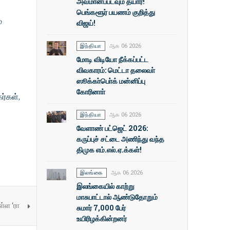
அவமானப்படவும் தயார்!
பெங்களூர் பயணம் குறித்து
்
விஜய்!
இந்தியா
ஆக 06 2026
மோடி விடியோ நீக்கப்பட்ட
விவகாரம்: மெட்டா தலைவா்
ஸூக்கா்பொ்க் மன்னிப்பு
கோரினாா்
ர்கள்,
இந்தியா
ஆக 06 2026
வேளாண் பட்ஜெட் 2026:
கருப்புச் சட்டை அணிந்து வந்த
திமுக எம்.எல்.ஏ.க்கள்!
இலங்கை
ஆக 06 2026
இலங்கையில் காற்று
மாசுபாட்டால் ஆண்டுதோறும்
்ள ‘ரா
சுமார் 7,000 பேர்
உயிரிழக்கின்றனர்