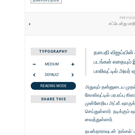
திரைச்செய்திகள்
PREVIOU
சட்டென்று மாற
தளபதி விஜய்யின் அ
TYPOGRAPHY
படங்கள் எதையும் இ
MEDIUM
பாலிவுட்டில் அவர்
DEFAULT
READING MODE
அதுவும் தன்னுடைய முதல
கோலிவுட்டில் பரபரப்பு 
SHARE THIS
முன்னேறிய அட்லீ, ஷாரு
செய்துள்ளார். நடிக்கு
வைத்துள்ளார்.
நயன்தாராவுடன் ‘தங்கல்’