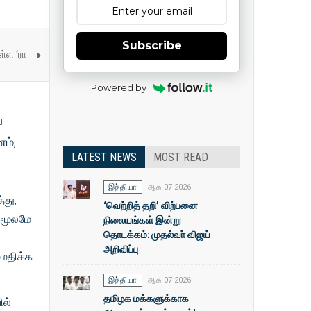
Subscribe
்ள ‘ரா
Powered by
்
ம்,
LATEST NEWS
MOST READ
இந்தியா
ஆக 07 2026
்து,
‘வெற்றித் தறி’ விற்பனை
் மூலமே
நிலையங்கள் இன்று
தொடக்கம்: முதல்வா் விஜய்
அறிவிப்பு
்மதிக்க
இந்தியா
ஆக 07 2026
தமிழக மக்களுக்காக
ில்