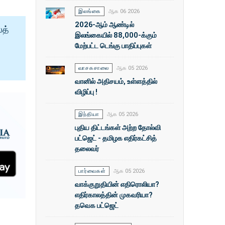
இலங்கை
ஆக 06 2026
2026-ஆம் ஆண்டில்
ைத்
இலங்கையில் 88,000-க்கும்
மேற்பட்ட டெங்கு பாதிப்புகள்
வாசகசாலை
ஆக 05 2026
வானில் அதிசயம், உள்ளத்தில்
விழிப்பு !
இந்தியா
ஆக 05 2026
புதிய திட்டங்கள் அற்ற தோல்வி
பட்ஜெட் - தமிழக எதிர்கட்சித்
தலைவர்
பார்வைகள்
ஆக 05 2026
வாக்குறுதியின் எதிரொலியா?
எதிர்காலத்தின் முகவரியா?
தவெக பட்ஜெட்