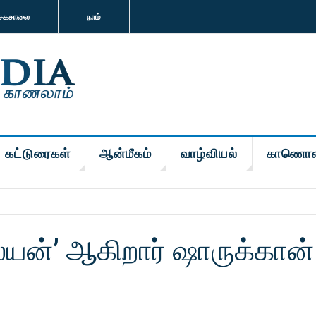
சகசாலை
நாம்
கட்டுரைகள்
ஆன்மீகம்
வாழ்வியல்
காணொள
லயன்’ ஆகிறார் ஷாருக்கான் 