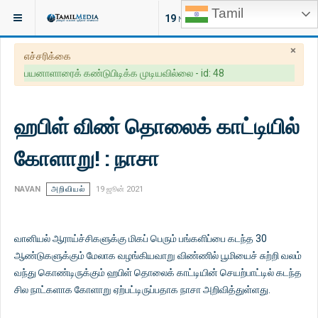
Tamil
இருக்குமிடம்:
கட்டுரைகள்
19
NEW ARTICLES
×
எச்சரிக்கை
பயனாளாரைக் கண்டுபிடிக்க முடியவில்லை - id: 48
ஹபிள் விண் தொலைக் காட்டியில்
கோளாறு! : நாசா
NAVAN
அறிவியல்
19 ஜூன் 2021
வானியல் ஆராய்ச்சிகளுக்கு மிகப் பெரும் பங்களிப்பை கடந்த 30
ஆண்டுகளுக்கும் மேலாக வழங்கியவாறு விண்ணில் பூமியைச் சுற்றி வலம்
வந்து கொண்டிருக்கும் ஹபிள் தொலைக் காட்டியின் செயற்பாட்டில் கடந்த
சில நாட்களாக கோளாறு ஏற்பட்டிருப்பதாக நாசா அறிவித்துள்ளது.