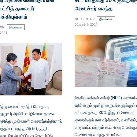
யிர் அளிக்க வேண்டும் என
கட்டணத்தை 30% குறைக்கு
்கட்சித் தலைவர்
அமைச்சர் வசந்த
ுத்தியுள்ளார்
SUB EDITOR
இலங்கை
02 டிசம்பர் 2024
TOR
இலங்கை
 2024
தேசிய மக்கள் சக்தி (NPP) அரசாங்
எதிர்வரும் மூன்று வருடங்களுக்குள்
சித் தலைவர் சஜித் பிரேமதாச,
கட்டணத்தை 30% இற்கும் மேலாக
் தூதுவர் அகியோ இசோமாதாவை
குறைக்கும் என வர்த்தகம், வணிகம்
ந்தித்து முன்னாள் அரசாங்கத்தினால்
பாதுகாப்பு மற்றும் கூட்டுறவு அபிவிரு
்தப்பட்டிருந்த அபிவிருத்தி
அமைச்சர் வசந்த சமரசிங்க
ளை மீள ஆரம்பிப்பது தொடர்பில்