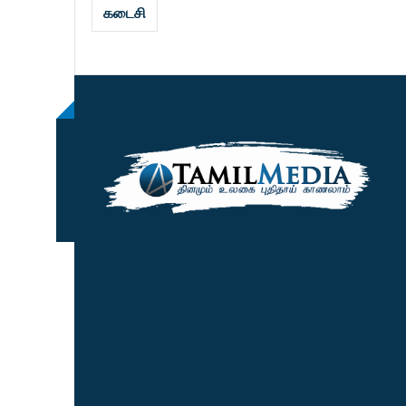
கடைசி