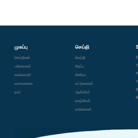
முகப்பு
செய்தி
செய்திகள்
செய்தி
T
பார்வைகள்
சிறப்பு
P
காணொளி
சினிமா
வாசகசாலை
கட்டுரைகள்
நாம்
ஆன்மீகம்
R
வாழ்வியல்
காணொளி