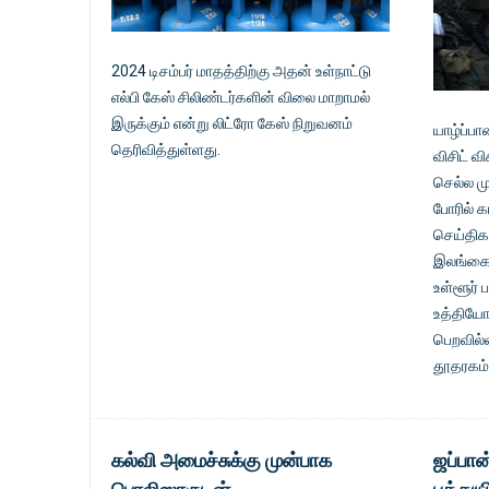
2024 டிசம்பர் மாதத்திற்கு அதன் உள்நாட்டு
எல்பி கேஸ் சிலிண்டர்களின் விலை மாறாமல்
இருக்கும் என்று லிட்ரோ கேஸ் நிறுவனம்
யாழ்ப்ப
தெரிவித்துள்ளது.
விசிட் வி
செல்ல ம
போரில் க
செய்திக
இலங்கைய
உள்ளூர்
உத்தியோ
பெறவில்
தூதரகம் 
கல்வி அமைச்சுக்கு முன்பாக
ஜப்பான