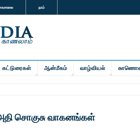
சகசாலை
நாம்
கட்டுரைகள்
ஆன்மீகம்
வாழ்வியல்
காணொள
 அதி சொகுசு வாகனங்கள்