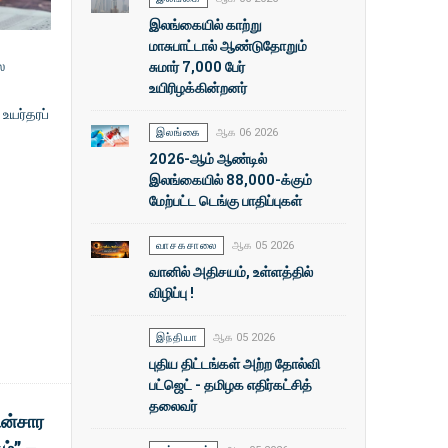
இலங்கையில் காற்று
மாசுபாட்டால் ஆண்டுதோறும்
சுமார் 7,000 பேர்
ை
உயிரிழக்கின்றனர்
 உயர்தரப்
இலங்கை
ஆக 06 2026
2026-ஆம் ஆண்டில்
இலங்கையில் 88,000-க்கும்
மேற்பட்ட டெங்கு பாதிப்புகள்
வாசகசாலை
ஆக 05 2026
வானில் அதிசயம், உள்ளத்தில்
விழிப்பு !
இந்தியா
ஆக 05 2026
புதிய திட்டங்கள் அற்ற தோல்வி
பட்ஜெட் - தமிழக எதிர்கட்சித்
தலைவர்
ின்சார