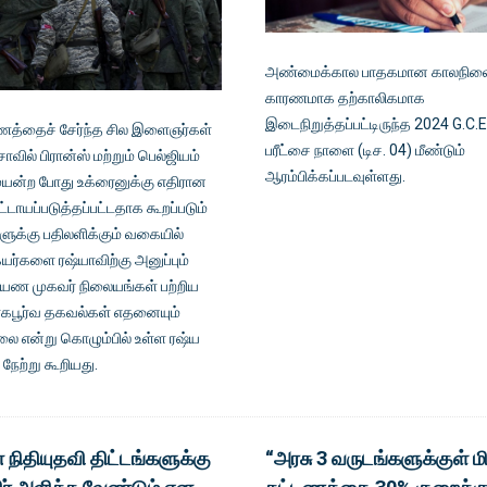
அண்மைக்கால பாதகமான காலநில
காரணமாக தற்காலிகமாக
இடைநிறுத்தப்பட்டிருந்த 2024 G.C.E
ாணத்தைச் சேர்ந்த சில இளைஞர்கள்
பரீட்சை நாளை (டிச. 04) மீண்டும்
சாவில் பிரான்ஸ் மற்றும் பெல்ஜியம்
ஆரம்பிக்கப்படவுள்ளது.
ுயன்ற போது உக்ரைனுக்கு எதிரான
ட்டாயப்படுத்தப்பட்டதாக கூறப்படும்
ளுக்கு பதிலளிக்கும் வகையில்
ர்களை ரஷ்யாவிற்கு அனுப்பும்
 பயண முகவர் நிலையங்கள் பற்றிய
கபூர்வ தகவல்கள் எதனையும்
லை என்று கொழும்பில் உள்ள ரஷ்ய
நேற்று கூறியது.
் நிதியுதவி திட்டங்களுக்கு
“அரசு 3 வருடங்களுக்குள் ம