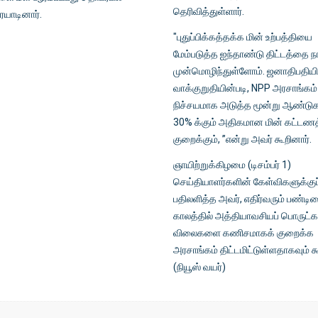
தெரிவித்துள்ளார்.
ையாடினார்.
"புதுப்பிக்கத்தக்க மின் உற்பத்தியை
மேம்படுத்த ஐந்தாண்டு திட்டத்தை ந
முன்மொழிந்துள்ளோம். ஜனாதிபதியி
வாக்குறுதியின்படி, NPP அரசாங்கம்
நிச்சயமாக அடுத்த மூன்று ஆண்டுக
30% க்கும் அதிகமான மின் கட்டண
குறைக்கும், ”என்று அவர் கூறினார்.
ஞாயிற்றுக்கிழமை (டிசம்பர் 1)
செய்தியாளர்களின் கேள்விகளுக்குப
பதிலளித்த அவர், எதிர்வரும் பண்டி
காலத்தில் அத்தியாவசியப் பொருட்க
விலைகளை கணிசமாகக் குறைக்க
அரசாங்கம் திட்டமிட்டுள்ளதாகவும் க
(நியூஸ் வயர்)