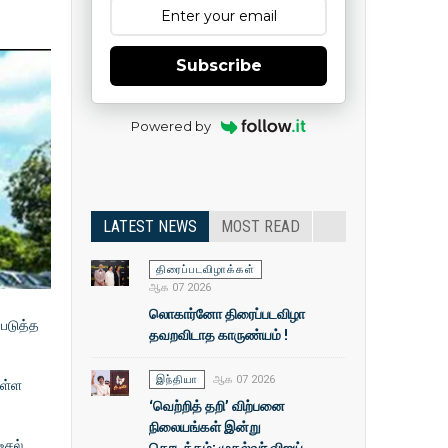
Subscribe
Powered by
LATEST NEWS
MOST READ
திரைப்படவிழாக்கள்
ஆக 07 2026
லொகார்னோ திரைப்படவிழா
படுத்த
தவறவிடாத காருண்யம் !
இந்தியா
ஆக 07 2026
உள்ள
‘வெற்றித் தறி’ விற்பனை
நிலையங்கள் இன்று
ீசல்
தொடக்கம்: முதல்வா் விஜய்