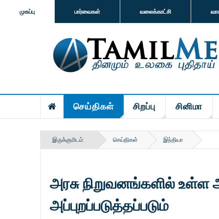
முகப்பு
பார்வைகள்
வலைக்காட்சி
வா
செய்திகள்
சிறப்பு
சினிமா
இருக்குமிடம்:
செய்திகள்
இந்தியா
அரசு நிறுவனங்களில் உள்ள
அப்புறப்படுத்தப்படும்