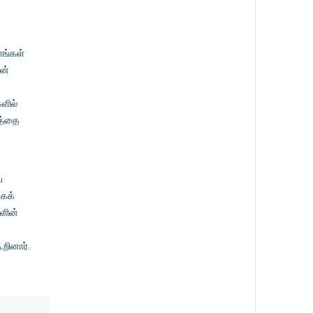
ாங்கள்
ன்
ளில்
த்தை
்
கைக்
ளின்
ூறினார்.