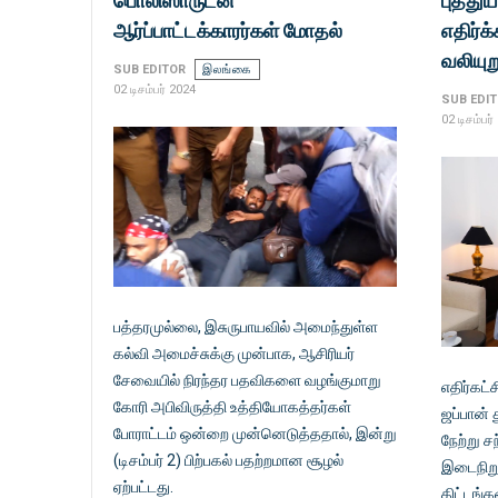
பொலிஸாருடன்
புத்து
ஆர்ப்பாட்டக்காரர்கள் மோதல்
எதிர்க
வலியுற
SUB EDITOR
இலங்கை
02 டிசம்பர் 2024
SUB EDI
02 டிசம்பர்
பத்தரமுல்லை, இசுருபாயவில் அமைந்துள்ள
கல்வி அமைச்சுக்கு முன்பாக, ஆசிரியர்
சேவையில் நிரந்தர பதவிகளை வழங்குமாறு
எதிர்கட்
கோரி அபிவிருத்தி உத்தியோகத்தர்கள்
ஜப்பான
போராட்டம் ஒன்றை முன்னெடுத்ததால், இன்று
நேற்று ச
(டிசம்பர் 2) பிற்பகல் பதற்றமான சூழல்
இடைநிறுத
ஏற்பட்டது.
திட்டங்க