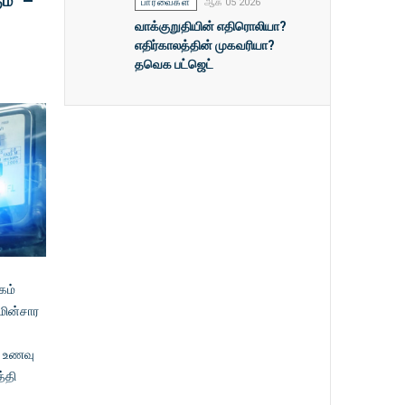
ம்” –
பார்வைகள்
ஆக 05 2026
வாக்குறுதியின் எதிரொலியா?
எதிர்காலத்தின் முகவரியா?
தவெக பட்ஜெட்
கம்
 மின்சார
, உணவு
த்தி