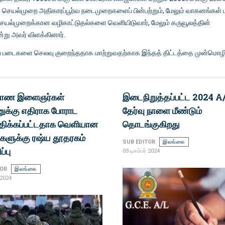
ை செயல்முறை அதிகாரப்பூர்வ நடைமுறைகளைப் பின்பற்றும், மேலும் வாகனங்கள் மா
செயல்முறைக்கான வழிகாட்டுதல்களை வெளியிடுவார், மேலும் கருவூலத்தின்
ன்று அவர் விளக்கினார்.
 படைகளை செலவு குறைந்ததாக மாற்றுவதற்காக இந்தத் திட்டத்தை முன்மொழிந
்பாண இளைஞர்கள்
இடைநிறுத்தப்பட்ட 2024 A
னுக்கு எதிராக போராட
தேர்வு நாளை மீண்டும்
பந்திக்கப்பட்டதாக வெளியான
தொடங்குகிறது
களுக்கு ரஷ்ய தூதரகம்
SUB EDITOR
இலங்கை
்பு
03 டிசம்பர் 2024
TOR
இலங்கை
 2024