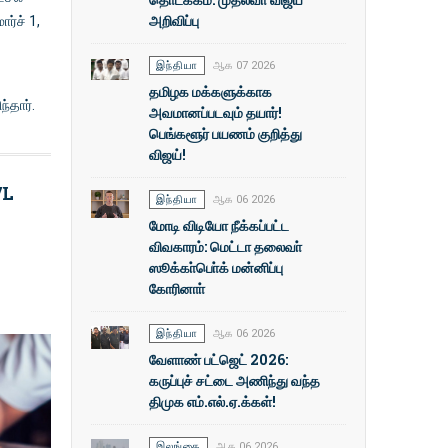
அறிவிப்பு
ர்ச் 1,
இந்தியா
ஆக 07 2026
தமிழக மக்களுக்காக
்தார்.
அவமானப்படவும் தயார்!
பெங்களூர் பயணம் குறித்து
விஜய்!
/L
இந்தியா
ஆக 06 2026
மோடி விடியோ நீக்கப்பட்ட
விவகாரம்: மெட்டா தலைவா்
ஸூக்கா்பொ்க் மன்னிப்பு
கோரினாா்
இந்தியா
ஆக 06 2026
வேளாண் பட்ஜெட் 2026:
கருப்புச் சட்டை அணிந்து வந்த
திமுக எம்.எல்.ஏ.க்கள்!
இலங்கை
ஆக 06 2026