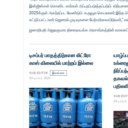
இன்ஜின்கள் கொண்ட கார்கள் அப்புறப்படுத்தப்படும். விற்பன
2025க்குள் அகற்றப்பட வேண்டும். கருவூல செயலாளர் இந்த 
கட்டுப்பாட்டாளர் ஜெனரல் முடிவுகளை மேற்பார்வையிடுவார்," எ
ஜனாதிபதி அனுரகுமார திஸாநாயக்க அரசாங்கத்தின் வாகனப்
டிசம்பர் மாதத்திற்கான லிட்ரோ
யாழ்ப
காஸ் விலையில் மாற்றம் இல்லை
உக்ரை
நிர்ப்
SUB EDITOR
இலங்கை
தகவல்
03 டிசம்பர் 2024
பதிலளிப
SUB EDI
03 டிசம்பர்