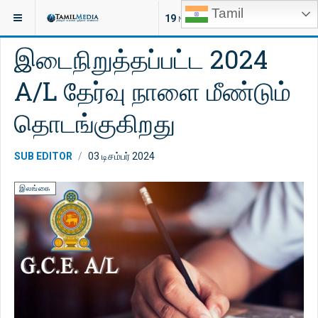
Tamil
இருக்குமிடம்:
செய்திகள்
இலங்கை
19
NEW ARTICLES
இடைநிறுத்தப்பட்ட 2024
A/L தேர்வு நாளை மீண்டும்
தொடங்குகிறது
SUB EDITOR
03 டிசம்பர் 2024
இலங்கை