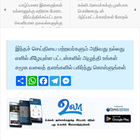
யாழ்ப்பாண இளைஞர்கள்
கல்வி அமைச்சுக்கு முன்பாக
உக்ரைனுக்கு எதிராக போராட
பொலிஸாருடன்
நிர்ப்பந்திக்கப்பட்டதாக
ஆர்ப்பாட்டக்காரர்கள் மோதல்
வெளியான தகவல்களுக்கு
ரஷ்ய தூதரகம் பதிலளிப்பு
இந்தச் செய்தியை மற்றவர்களும் அறிவது நல்லது
எனில் கீழேயுள்ள பட்டன்களில் அழுத்தி உங்கள்
சமூக வலைத் தளங்களில் பகிர்ந்து கொள்ளுங்கள்
Share
WhatsApp
Facebook
Telegram
Messenger