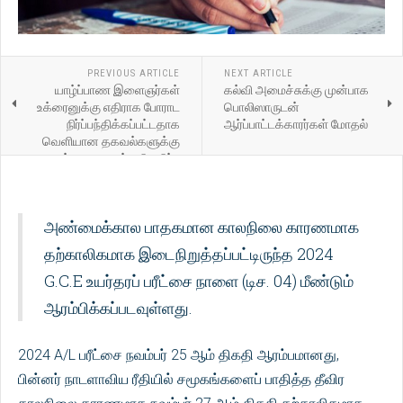
PREVIOUS ARTICLE
NEXT ARTICLE
யாழ்ப்பாண இளைஞர்கள்
கல்வி அமைச்சுக்கு முன்பாக
உக்ரைனுக்கு எதிராக போராட
பொலிஸாருடன்
நிர்ப்பந்திக்கப்பட்டதாக
ஆர்ப்பாட்டக்காரர்கள் மோதல்
வெளியான தகவல்களுக்கு
ரஷ்ய தூதரகம் பதிலளிப்பு
அண்மைக்கால பாதகமான காலநிலை காரணமாக
தற்காலிகமாக இடைநிறுத்தப்பட்டிருந்த 2024
G.C.E உயர்தரப் பரீட்சை நாளை (டிச. 04) மீண்டும்
ஆரம்பிக்கப்படவுள்ளது.
2024 A/L பரீட்சை நவம்பர் 25 ஆம் திகதி ஆரம்பமானது,
பின்னர் நாடளாவிய ரீதியில் சமூகங்களைப் பாதித்த தீவிர