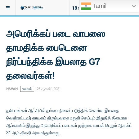
Tamil
இருக்குமிடம்:
செய்திகள்
18
NEW ARTICLES
அமெரிக்கப் படை வாபஸை
தாமதிக்க பைடெனை
நிர்ப்பந்திக்க இயலாத G7
தலைவர்கள்!
NAVAN
உலகம்
25 ஆகஸ்ட் 2021
தலிபான்கள் ஆட்சியில் தம்மை நிலைப் படுத்திக் கொள்ள இயலாத
வெளிநாட்டவர் தாயகம் திரும்புவதை உறுதி செய்யும் இறுதித் தினமாக
ஆப்கானில் இருந்து அமெரிக்கப் படைகள் முற்றாக வாபஸ் பெறும் ஆகஸ்ட்
31 ஆம் திகதி அமைந்துள்ளது.