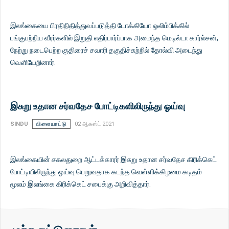
இலங்கையை பிரதிநிதித்துவப்படுத்தி டோக்கியோ ஒலிம்பிக்கில்
பங்குபற்றிய வீரர்களில் இறுதி எதிர்பார்ப்பாக அமைந்த மெடில்டா கார்ல்சன்,
நேற்று நடைபெற்ற குதிரைச் சவாரி தகுதிச்சுற்றில் தோல்வி அடைந்து
வெளியேறினார்.
இசுறு உதான சர்வதேச போட்டிகளிலிருந்து ஓய்வு
SINDU
விளையாட்டு
02 ஆகஸ்ட் 2021
இலங்கையின் சகலதுறை ஆட்டக்காரர் இசுறு உதான சர்வதேச கிரிக்கெட்
போட்டியிலிருந்து ஓய்வு பெறுவதாக கடந்த வெள்ளிக்கிழமை கடிதம்
மூலம் இலங்கை கிரிக்கெட் சபைக்கு அறிவித்தார்.