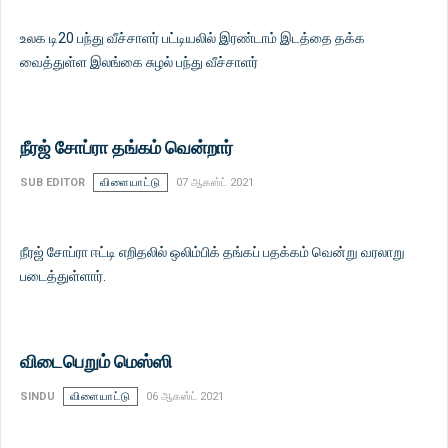
உலக டி20 பந்து வீச்சாளர் பட்டியலில் இரண்டாம் இடத்தை தக்க
வைத்துள்ள இலங்கை சுழல் பந்து வீச்சாளர்
நீரஜ் சோப்ரா தங்கம் வென்றார்
SUB EDITOR
விளையாட்டு
07 ஆகஸ்ட் 2021
நீரஜ் சோப்ரா ஈட்டி எறிதலில் ஒலிம்பிக் தங்கப் பதக்கம் வென்று வரலாறு
படைத்துள்ளார்.
விடைபெறும் மெஸ்ஸி
SINDU
விளையாட்டு
06 ஆகஸ்ட் 2021