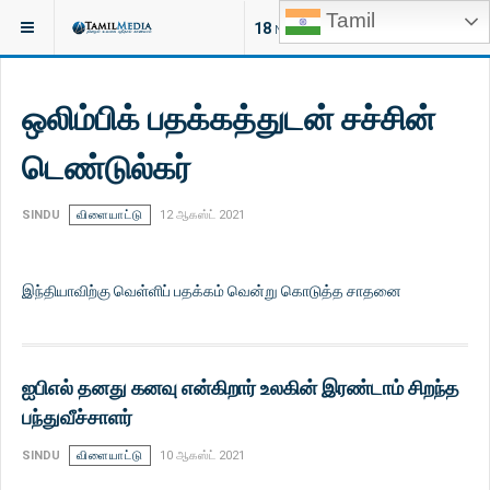
Tamil
இருக்குமிடம்:
செய்திகள்
இலங்கை
18
NEW ARTICLES
ஒலிம்பிக் பதக்கத்துடன் சச்சின்
டெண்டுல்கர்
SINDU
விளையாட்டு
12 ஆகஸ்ட் 2021
இந்தியாவிற்கு வெள்ளிப் பதக்கம் வென்று கொடுத்த சாதனை
ஐபிஎல் தனது கனவு என்கிறார் உலகின் இரண்டாம் சிறந்த
பந்துவீச்சாளர்
SINDU
விளையாட்டு
10 ஆகஸ்ட் 2021