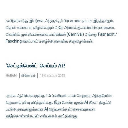
சுவிற்சர்லாந்து இயற்கை அழகுக்குப் பிரபலமான நாடாக இருந்தாலும்,
அதன் கலாச்சார விழாக்களும் அதே அளவுக்கு கவர்ச்சிகரமானவை.
அவற்றில் முக்கியமானவை கார்னிவல் (Carnival) அல்லது Fasnacht /
Fasching எனப்படும் மகிழ்ச்சி நிறைந்த திருவிழாக்கள்.
'செட்டில்மென்ட்' செய்யும் AI!
HARANI
வினோதம்
18 செப்டம்பர் 2025
புத்தக ஆசிரியர்களுக்கு 1.5 பில்லியன் டாலர் செலுத்த ஆந்த்ரோபிக்
நிறுவனம் தீர்வு எடுத்துள்ளது, இது போன்ற முதல் AI தீர்வு: திருட்டு
பயிற்சி தரவுகளுக்கான AI நிறுவனங்கள்; விளைவுகளை
எதிர்கொள்ளக்கூடும் என்பதைக் காட்டுகிறது.