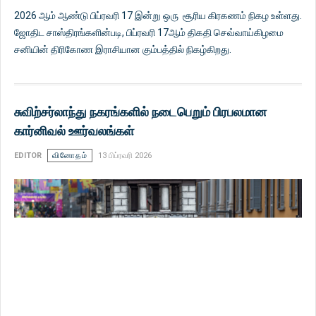
2026 ஆம் ஆண்டு பிப்ரவரி 17 இன்று ஒரு சூரிய கிரகணம் நிகழ உள்ளது.
ஜோதிட சாஸ்திரங்களின்படி, பிப்ரவரி 17ஆம் திகதி செவ்வாய்கிழமை
சனியின் திரிகோண இராசியான கும்பத்தில் நிகழ்கிறது.
சுவிற்சர்லாந்து நகரங்களில் நடைபெறும் பிரபலமான
கார்னிவல் ஊர்வலங்கள்
EDITOR
வினோதம்
13 பிப்ரவரி 2026