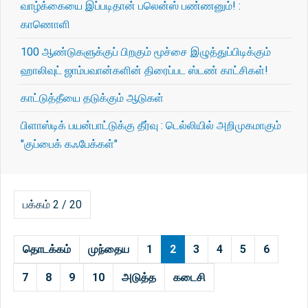
வாழ்க்கையை இப்படிதான் பலென்ஸ் பண்ணனும்! :
காணொளி
100 ஆண்டுகளுக்குப் பிறகும் மூச்சை இழுத்துப்பிடிக்கும்
ஹாலிவுட் ஜாம்பவான்களின் திரைப்பட ஸ்டண் காட்சிகள்!
காட்டுத்தீயை தடுக்கும் ஆடுகள்
பிளாஸ்டிக் பயன்பாட்டுக்கு தீர்வு : டெல்லியில் அறிமுகமாகும்
"குப்பைக் கஃபேக்கள்"
பக்கம் 2 / 20
தொடக்கம்
முந்தைய
1
2
3
4
5
6
7
8
9
10
அடுத்த
கடைசி