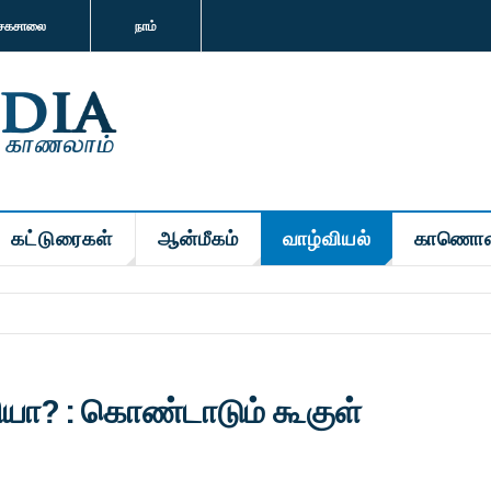
சகசாலை
நாம்
கட்டுரைகள்
ஆன்மீகம்
வாழ்வியல்
காணொள
யா? : கொண்டாடும் கூகுள்