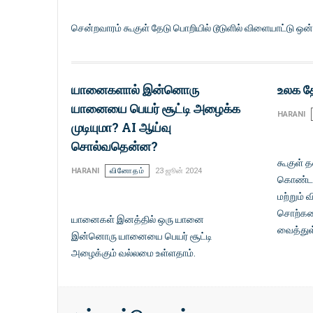
சென்றவாரம் கூகுள் தேடு பொறியில் டூடுளில் விளையாட்டு ஒன்
யானைகளால் இன்னொரு
உலக த
யானையை பெயர் சூட்டி அழைக்க
HARANI
முடியுமா? AI ஆய்வு
சொல்வதென்ன?
கூகுள் 
HARANI
வினோதம்
23 ஜூன் 2024
கொண்டாட
மற்றும் 
சொற்களைத
யானைகள் இனத்தில் ஒரு யானை
வைத்துள
இன்னொரு யானையை பெயர் சூட்டி
அழைக்கும் வல்லமை உள்ளதாம்.