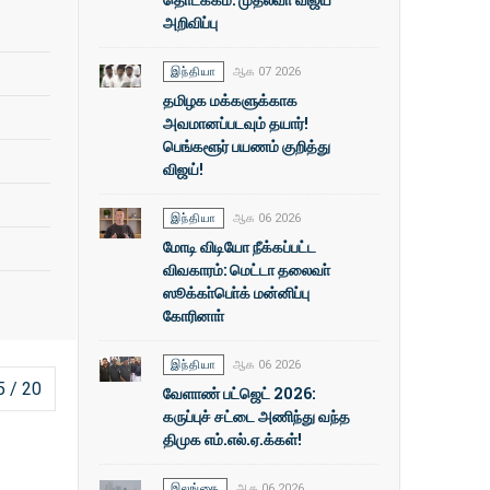
அறிவிப்பு
இந்தியா
ஆக 07 2026
தமிழக மக்களுக்காக
அவமானப்படவும் தயார்!
பெங்களூர் பயணம் குறித்து
விஜய்!
இந்தியா
ஆக 06 2026
மோடி விடியோ நீக்கப்பட்ட
விவகாரம்: மெட்டா தலைவா்
ஸூக்கா்பொ்க் மன்னிப்பு
கோரினாா்
இந்தியா
ஆக 06 2026
5 / 20
வேளாண் பட்ஜெட் 2026:
கருப்புச் சட்டை அணிந்து வந்த
திமுக எம்.எல்.ஏ.க்கள்!
இலங்கை
ஆக 06 2026