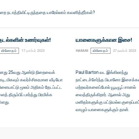
றை நடாத்திவிட்டிருந்ததை யாரேல்லாம் கவனித்தீர்கள்?
ேடல்களின் உணர்வுகள்!
யானைகளுக்கான இசை!
வினோதம்
17 டிசம்பர் 2023
HARANI
வினோதம்
27 நவம்பர் 2023
தனது 25வது ஆண்டு நிறைவைக்
Paul Barton வட இங்கிலாந்து
ி, மிகவும் கவர்ச்சிகரமான வீடியோ
நாட்டைச்சேர்ந்த பியானோ இசைக்
விளையாட்டு மூலம் அதிகம் தேடப்பட்ட
மற்றவர்களைப்போல் யூடியூப் சானல்
் திரும்பிப் பார்த்து பிரமிக்க
வைத்திருக்கிறார். ஆனால் அது
்ளது.
மனிதர்களுக்கு மட்டுமல்ல குறைப்பாட
வாழும் யானைகளுக்கும் தான்.