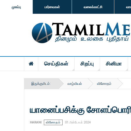
முகப்பு
பார்வைகள்
வலைக்காட்சி
வா
செய்திகள்
சிறப்பு
சினிமா
இருக்குமிடம்:
வாழ்வியல்
வினோதம்
யானைப்பசிக்கு சோளப்பொரி
HARANI
வினோதம்
01 அக்டோபர் 2024