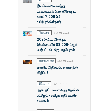
இலங்கையில் காற்று
மாசுபாட்டால் ஆண்டுதோறும்
சுமார் 7,000 பேர்
உயிரிழக்கின்றனர்
இலங்கை
ஆக 06 2026
2026-ஆம் ஆண்டில்
இலங்கையில் 88,000-க்கும்
மேற்பட்ட டெங்கு பாதிப்புகள்
வாசகசாலை
ஆக 05 2026
வானில் அதிசயம், உள்ளத்தில்
விழிப்பு !
இந்தியா
ஆக 05 2026
புதிய திட்டங்கள் அற்ற தோல்வி
பட்ஜெட் - தமிழக எதிர்கட்சித்
தலைவர்