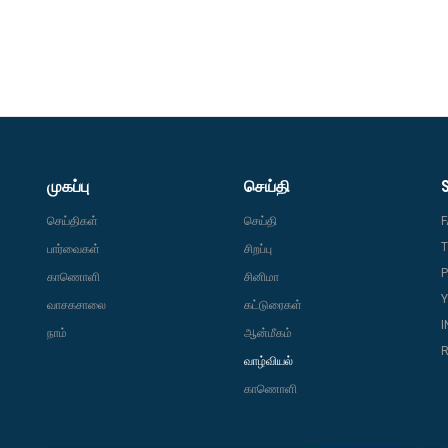
முகப்பு
செய்தி
செய்திகள்
செய்தி
T
பார்வைகள்
சிறப்பு
P
காணொளி
சினிமா
வாசகசாலை
கட்டுரைகள்
நாம்
ஆன்மீகம்
R
வாழ்வியல்
காணொளி