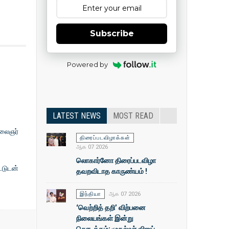
Subscribe
Powered by
LATEST NEWS
MOST READ
கலைஞர்
திரைப்படவிழாக்கள்
ஆக 07 2026
லொகார்னோ திரைப்படவிழா
்டுடன்
தவறவிடாத காருண்யம் !
இந்தியா
ஆக 07 2026
‘வெற்றித் தறி’ விற்பனை
நிலையங்கள் இன்று
தொடக்கம்: முதல்வா் விஜய்