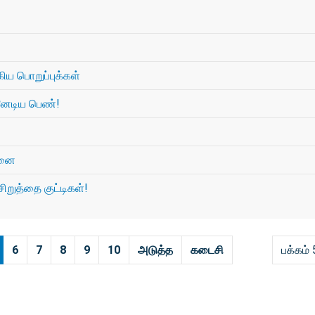
ய பொறுப்புக்கள்
கனேடிய பெண்!
ாதனை
சிறுத்தை குட்டிகள்!
6
7
8
9
10
அடுத்த
கடைசி
பக்கம் 