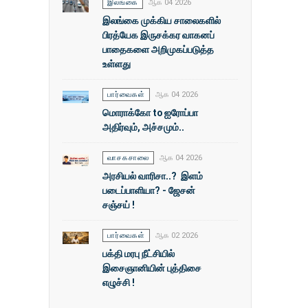
இலங்கை
ஆக 04 2026
இலங்கை முக்கிய சாலைகளில்
பிரத்யேக இருசக்கர வாகனப்
பாதைகளை அறிமுகப்படுத்த
உள்ளது
பார்வைகள்
ஆக 04 2026
மொராக்கோ to ஐரோப்பா
அதிர்வும், அச்சமும்..
வாசகசாலை
ஆக 04 2026
அரசியல் வாரிசா..? இளம்
படைப்பாளியா? - ஜேசன்
சஞ்சய் !
பார்வைகள்
ஆக 02 2026
பக்தி மரபு நீட்சியில்
இசைஞானியின் புத்திசை
எழுச்சி !