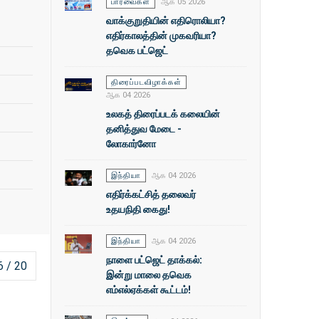
பார்வைகள்
ஆக 05 2026
வாக்குறுதியின் எதிரொலியா?
எதிர்காலத்தின் முகவரியா?
தவெக பட்ஜெட்
திரைப்படவிழாக்கள்
ஆக 04 2026
உலகத் திரைப்படக் கலையின்
தனித்துவ மேடை -
லோகார்னோ
இந்தியா
ஆக 04 2026
எதிர்க்கட்சித் தலைவர்
உதயநிதி கைது!
இந்தியா
ஆக 04 2026
நாளை பட்ஜெட் தாக்கல்:
6 / 20
இன்று மாலை தவெக
எம்எல்ஏக்கள் கூட்டம்!