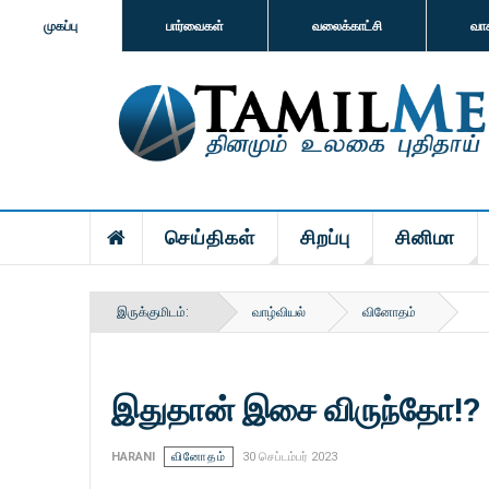
முகப்பு
பார்வைகள்
வலைக்காட்சி
வா
செய்திகள்
சிறப்பு
சினிமா
இருக்குமிடம்:
வாழ்வியல்
வினோதம்
இதுதான் இசை விருந்தோ!?
HARANI
வினோதம்
30 செப்டம்பர் 2023