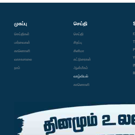
முகப்பு
செய்தி
செய்திகள்
செய்தி
T
பார்வைகள்
சிறப்பு
P
காணொளி
சினிமா
வாசகசாலை
கட்டுரைகள்
நாம்
ஆன்மீகம்
R
வாழ்வியல்
காணொளி