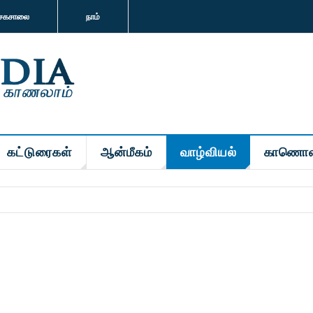
சகசாலை
நாம்
கட்டுரைகள்
ஆன்மீகம்
வாழ்வியல்
காணொள