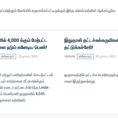
ுத்தும் நோக்கில் உருவாக்கப்பட்டிருக்கும் இந்த விளம்பரத்தின் ஆக்கப்பூர்வ
ில் 4,000 க்கும் மேற்பட்ட
இதுதான் தட்டச்சுக்கருவிக
ளை நடும் கனேடிய பெண்!
தட்டுக்கச்சேரி!
வினோதம்
22 ஜூலை 2023
HARANI
வினோதம்
09 ஜூலை 2023
தீ மற்றும் மனிதர்களின் செயற்பட்டால்
ஒருகாலத்தில் தட்டச்சு பொறிகளுக்க
ம் காடுகளை மீட்டு எடுக்கும்
மவுசு இருந்துவந்தது.
ில் கனடா நாட்டைச்சேர்ந்த Leslie
ும் பெண்மனி ஒருநாளில் 4,545
றுகளை நடுகிறார்.