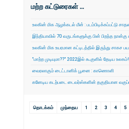
மற்ற கட்டுரைகள் …
உலகின் மிக ஆழக்கடல் மீன் : படம்பிடிக்கப்பட்டு ச
இந்தியாவில் 70 வருடங்களுக்கு பின் பிறந்த நான்கு 
உலகின் மிக உயரமான கட்டிடத்தில் இருந்து சாகச
"மாற்ற முடியுமா??" 2022இல் கூகுளில் தேடிய உலகம்!
வைரலாகும் டைட்டானிக் பூனை : காணொளி
கனேடிய கடற்படை டைவர்ஸ்களின் தகுதியான வகுப்பு
தொடக்கம்
முந்தைய
1
2
3
4
5