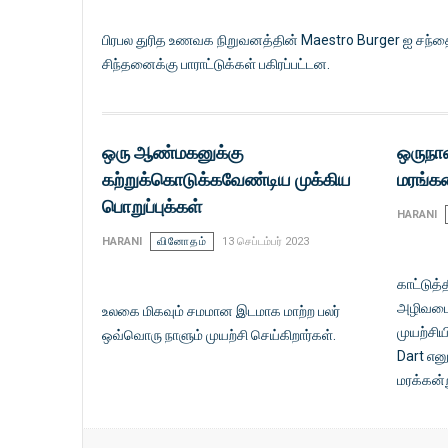
பிரபல துரித உணவக நிறுவனத்தின் Maestro Burger ஐ சந்தைப்பட
சிந்தனைக்கு பாராட்டுக்கள் பகிரப்பட்டன.
ஒரு ஆண்மகனுக்கு
ஒருநாள
கற்றுக்கொடுக்கவேண்டிய முக்கிய
மரங்க
பொறுப்புக்கள்
HARANI
HARANI
வினோதம்
13 செப்டம்பர் 2023
காட்டுத்
அழிவடையு
உலகை மிகவும் சமமான இடமாக மாற்ற பலர்
முயற்சிய
ஒவ்வொரு நாளும் முயற்சி செய்கிறார்கள்.
Dart என
மரக்கன்