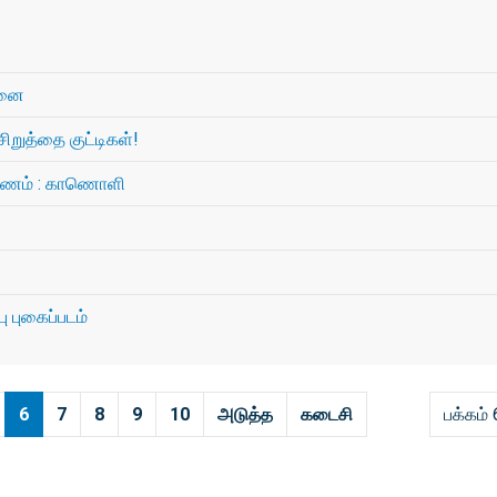
ாதனை
சிறுத்தை குட்டிகள்!
 பயணம் : காணொளி
 புகைப்படம்
6
7
8
9
10
அடுத்த
கடைசி
பக்கம் 