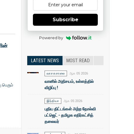
Subscribe
Powered by
ளின்
LATEST NEWS
MOST READ
வாசகசாலை
ஆக 05 2026
வானில் அதிசயம், உள்ளத்தில்
ு பெரும்
விழிப்பு !
இந்தியா
ஆக 05 2026
புதிய திட்டங்கள் அற்ற தோல்வி
பட்ஜெட் - தமிழக எதிர்கட்சித்
தலைவர்