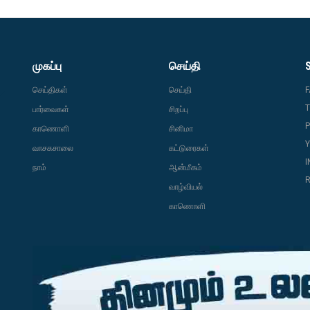
முகப்பு
செய்தி
செய்திகள்
செய்தி
T
பார்வைகள்
சிறப்பு
P
காணொளி
சினிமா
வாசகசாலை
கட்டுரைகள்
நாம்
ஆன்மீகம்
R
வாழ்வியல்
காணொளி