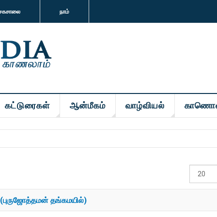
சகசாலை
நாம்
கட்டுரைகள்
ஆன்மீகம்
வாழ்வியல்
காணொ
#
காட்டுக
 (புருஜோத்தமன் தங்கமயில்)