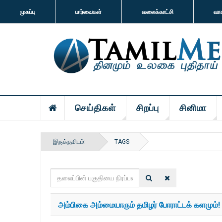
முகப்பு
பார்வைகள்
வலைக்காட்சி
வா
செய்திகள்
சிறப்பு
சினிமா
இருக்குமிடம்:
TAGS
தலைப்பின்
பகுதியை
நிரப்பவும்
அம்பிகை அம்மையாரும் தமிழர் போராட்டக் களமும்!