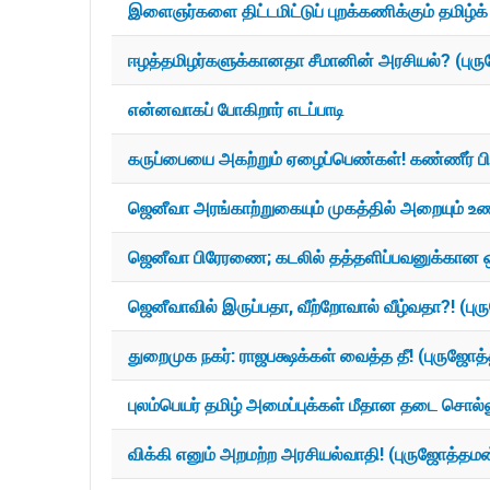
இளைஞர்களை திட்டமிட்டுப் புறக்கணிக்கும் தமிழ்க்
ஈழத்தமிழர்களுக்கானதா சீமானின் அரசியல்? (புர
என்னவாகப் போகிறார் எடப்பாடி
கருப்பையை அகற்றும் ஏழைப்பெண்கள்! கண்ணீர் ப
ஜெனீவா அரங்காற்றுகையும் முகத்தில் அறையும் உண
ஜெனீவா பிரேரணை; கடலில் தத்தளிப்பவனுக்கான ஒர
ஜெனீவாவில் இருப்பதா, வீற்றோவால் வீழ்வதா?! (பு
துறைமுக நகர்: ராஜபக்ஷக்கள் வைத்த தீ! (புருஜோத
புலம்பெயர் தமிழ் அமைப்புக்கள் மீதான தடை சொல்ல
விக்கி எனும் அறமற்ற அரசியல்வாதி! (புருஜோத்தமன