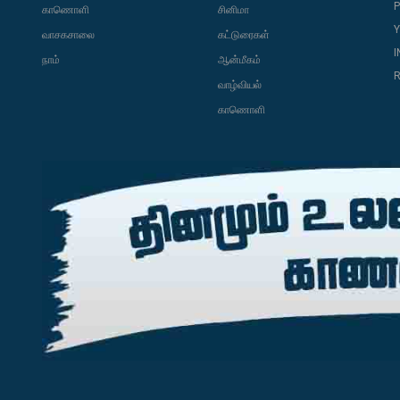
P
காணொளி
சினிமா
வாசகசாலை
கட்டுரைகள்
நாம்
ஆன்மீகம்
R
வாழ்வியல்
காணொளி