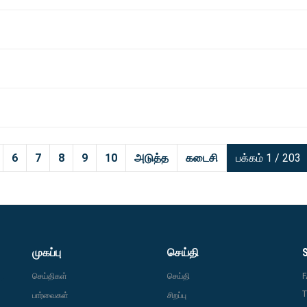
6
7
8
9
10
அடுத்த
கடைசி
பக்கம் 1 / 203
முகப்பு
செய்தி
செய்திகள்
செய்தி
T
பார்வைகள்
சிறப்பு