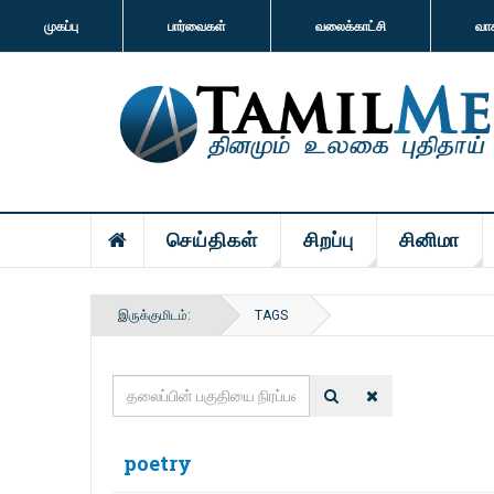
முகப்பு
பார்வைகள்
வலைக்காட்சி
வா
செய்திகள்
சிறப்பு
சினிமா
இருக்குமிடம்:
TAGS
தலைப்பின்
பகுதியை
நிரப்பவும்
poetry