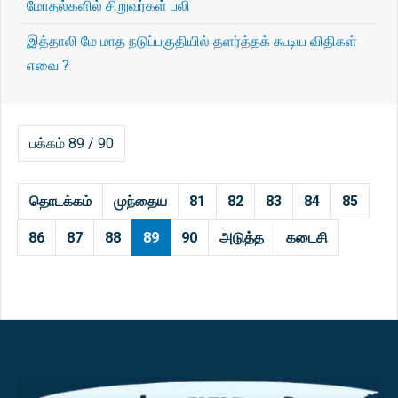
மோதல்களில் சிறுவர்கள் பலி
இத்தாலி மே மாத நடுப்பகுதியில் தளர்த்தக் கூடிய விதிகள்
எவை ?
பக்கம் 89 / 90
தொடக்கம்
முந்தைய
81
82
83
84
85
86
87
88
89
90
அடுத்த
கடைசி