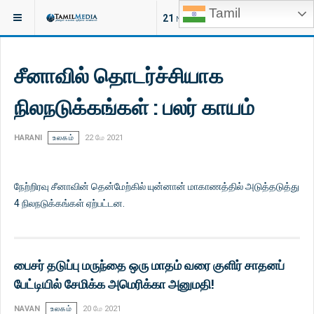
Tamil
இருக்குமிடம்:
செய்திகள்
21
NEW ARTICLES
சீனாவில் தொடர்ச்சியாக
நிலநடுக்கங்கள் : பலர் காயம்
HARANI
உலகம்
22 மே 2021
நேற்றிரவு சீனாவின் தென்மேற்கில் யுன்னான் மாகாணத்தில் அடுத்தடுத்து
4 நிலநடுக்கங்கள் ஏற்பட்டன.
பைசர் தடுப்பு மருந்தை ஒரு மாதம் வரை குளிர் சாதனப்
பேட்டியில் சேமிக்க அமெரிக்கா அனுமதி!
NAVAN
உலகம்
20 மே 2021