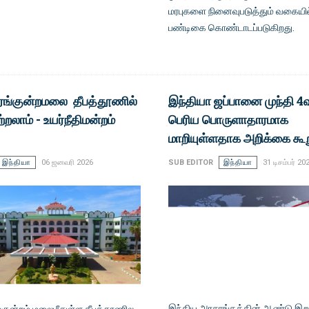
மரபுகளை நினைவுபடுத்தும் வகையில்
பண்டிகை கொண்டாடப்படுகிறது.
பரங்குன்றமலை தீபத்தூணில்
இந்தியா ஜப்பானை முந்தி 4
ற்றலாம் - உயர்நீதிமன்றம்
பெரிய பொருளாதாரமாக
மாறியுள்ளதாக அறிக்கை கூற
இந்தியா
06 ஜனவரி 2026
SUB EDITOR
இந்தியா
31 டிசம்பர் 20
இந்திய அரசாங்கத்தின் ஆண்டு இற