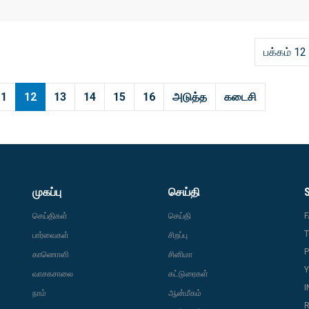
பக்கம் 12
11
12
13
14
15
16
அடுத்த
கடைசி
முகப்பு
செய்தி
செய்திகள்
செய்தி
T
பார்வைகள்
சிறப்பு
P
காணொளி
சினிமா
வாசகசாலை
கட்டுரைகள்
நாம்
ஆன்மீகம்
R