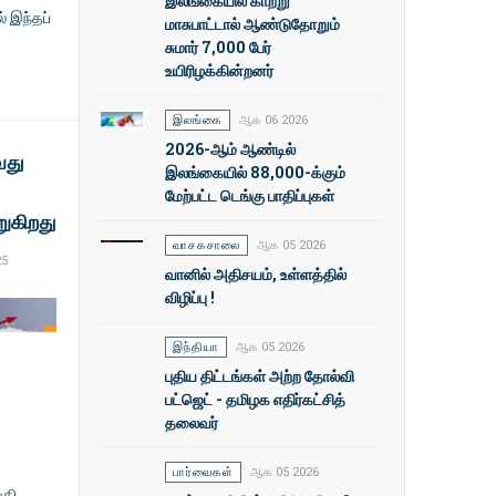
இலங்கையில் காற்று
 இந்தப்
மாசுபாட்டால் ஆண்டுதோறும்
சுமார் 7,000 பேர்
உயிரிழக்கின்றனர்
இலங்கை
ஆக 06 2026
2026-ஆம் ஆண்டில்
வது
இலங்கையில் 88,000-க்கும்
மேற்பட்ட டெங்கு பாதிப்புகள்
ுகிறது
வாசகசாலை
ஆக 05 2026
25
வானில் அதிசயம், உள்ளத்தில்
விழிப்பு !
இந்தியா
ஆக 05 2026
புதிய திட்டங்கள் அற்ற தோல்வி
பட்ஜெட் - தமிழக எதிர்கட்சித்
தலைவர்
பார்வைகள்
ஆக 05 2026
ுதி