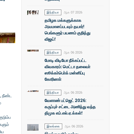
இந்தியா
ஆக 07 2026
தமிழக மக்களுக்காக
அவமானப்படவும் தயார்!
பெங்களூர் பயணம் குறித்து
விஜய்!
இந்தியா
ஆக 06 2026
மோடி விடியோ நீக்கப்பட்ட
விவகாரம்: மெட்டா தலைவா்
ஸூக்கா்பொ்க் மன்னிப்பு
கோரினாா்
இந்தியா
ஆக 06 2026
, நீண்ட
வேளாண் பட்ஜெட் 2026:
்
கருப்புச் சட்டை அணிந்து வந்த
திமுக எம்.எல்.ஏ.க்கள்!
ுடும்ப
களும்
இலங்கை
ஆக 06 2026
ரிய