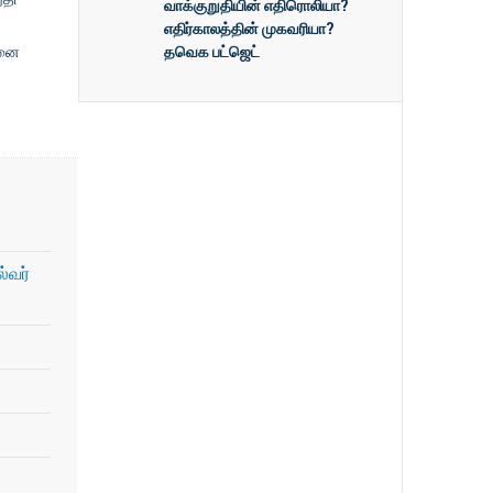
வாக்குறுதியின் எதிரொலியா?
எதிர்காலத்தின் முகவரியா?
தவெக பட்ஜெட்
ானை
்வர்