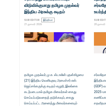
விடுவிக்குமாறு தமிழக முதல்வர்
சர்வத
இந்திய அரசுக்கு கடிதம்
உயர்த்
SUB EDITOR
இந்தியா
SUB EDI
21 ஜனவரி 2026
20 ஜனவரி
தமிழக முதல்வர் மு.க. ஸ்டாலின் புதன்கிழமை
சர்வதேச
(21) இந்திய வெளியுறவு அமைச்சர் எஸ்.
இந்தியாவ
ஜெய்சங்கருக்கு கடிதம் எழுதி, இலங்கை
(GDP) வள
கடற்படையால் தமிழக மீனவர்கள் கைது
2025-மா
செய்யப்படுவதைத் தடுக்கவும், கைது
கணிப்பான
செய்யப்பட்ட அனைத்து மீனவர்களையும்
சதவீதமாக