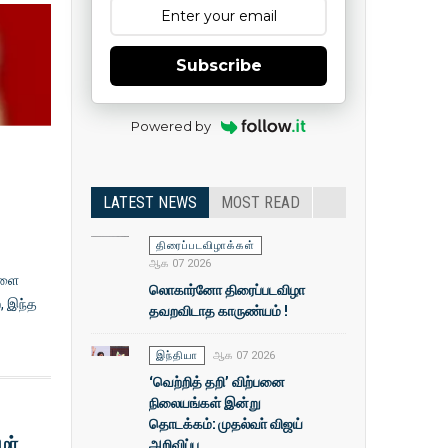
Subscribe
Powered by
LATEST NEWS
MOST READ
திரைப்படவிழாக்கள்
ஆக 07 2026
களை
லொகார்னோ திரைப்படவிழா
, இந்த
தவறவிடாத காருண்யம் !
இந்தியா
ஆக 07 2026
‘வெற்றித் தறி’ விற்பனை
நிலையங்கள் இன்று
தொடக்கம்: முதல்வா் விஜய்
மர்
அறிவிப்பு