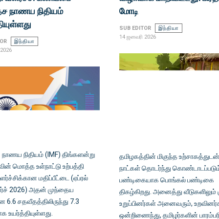
ேச நாணய நிதியம்
மோடி
தியுள்ளது
SUB EDITOR
இந்தியா
14 ஜனவரி 2026
TOR
இந்தியா
 2026
 நாணய நிதியம் (IMF) திங்களன்று
தமிழகத்தின் மிகுந்த உற்சாகத்துடன்
ின் மொத்த உள்நாட்டு உற்பத்தி
நாட்கள் தொடர்ந்து கொண்டாடப்படும
ர்ச்சிக்கான மதிப்பீட்டை (ஏப்ரல்
பண்டிகையாக பொங்கல் பண்டிகை
ர்ச் 2026) அதன் முந்தைய
திகழ்கிறது. அனைத்து வீடுகளிலும் க
 6.6 சதவீதத்திலிருந்து 7.3
உறுப்பினர்கள் அனைவரும், உறவினர்
 உயர்த்தியுள்ளது.
ஒன்றிணைந்து, தமிழர்களின் பாரம்ப