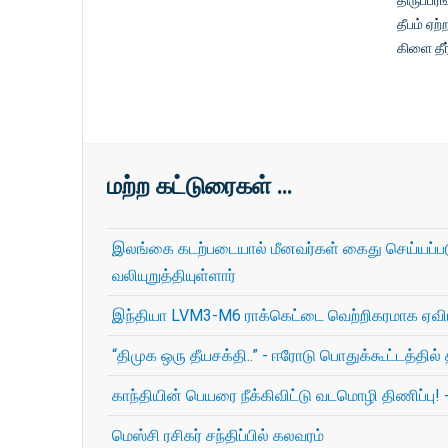
திருப்பர
தீபம் ஏற
கிளை தீர
மற்ற கட்டுரைகள் …
இலங்கை கடற்படையால் மீனவர்கள் கைது செய்யப்பட
வலியுறுத்தியுள்ளார்
இந்தியா LVM3-M6 ராக்கெட்டை வெற்றிகரமாக ஏவி
“திமுக ஒரு தீயசக்தி..” - ஈரோடு பொதுக்கூட்டத்த
காந்தியின் பெயரை நீக்கிவிட்டு வடமொழி திணிப்பு! - ம
மெஸ்சி ரசிகர் சந்திப்பில் கலவரம்