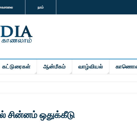
சகசாலை
நாம்
கட்டுரைகள்
ஆன்மீகம்
வாழ்வியல்
காணொள
் சின்னம் ஒதுக்கீடு