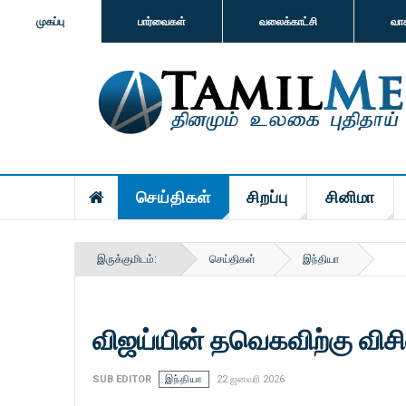
முகப்பு
பார்வைகள்
வலைக்காட்சி
வா
செய்திகள்
சிறப்பு
சினிமா
இருக்குமிடம்:
செய்திகள்
இந்தியா
விஜய்யின் தவெகவிற்கு விசில
SUB EDITOR
இந்தியா
22 ஜனவரி 2026