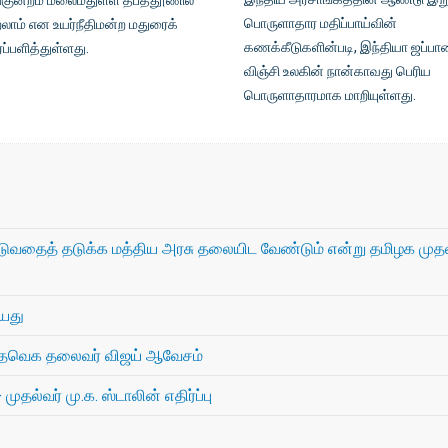
ங்குன்றம் மலைமீதுள்ள தீபத்தூணில
பொருளாதார மதிப்பாய்வின்
்றலாம் என உயர்நீதிமன்ற மதுரைக்
கணக்கீடுகளின்படி, இந்தியா ஜப்ப
்ப்பளித்துள்ளது.
விஞ்சி உலகின் நான்காவது பெரிய
பொருளாதாரமாக மாறியுள்ளது.
ுவதைத் தடுக்க மத்திய அரசு தலையிட வேண்டும் என்று தமிழக முதல
யது
ில் தவெக தலைவர் விஜய் ஆவேசம்
ுதல்வர் மு.க. ஸ்டாலின் எதிர்ப்பு