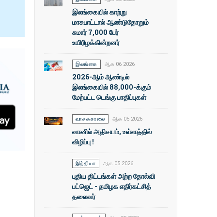
இலங்கையில் காற்று
மாசுபாட்டால் ஆண்டுதோறும்
சுமார் 7,000 பேர்
உயிரிழக்கின்றனர்
இலங்கை
ஆக 06 2026
2026-ஆம் ஆண்டில்
இலங்கையில் 88,000-க்கும்
மேற்பட்ட டெங்கு பாதிப்புகள்
வாசகசாலை
ஆக 05 2026
வானில் அதிசயம், உள்ளத்தில்
விழிப்பு !
இந்தியா
ஆக 05 2026
புதிய திட்டங்கள் அற்ற தோல்வி
பட்ஜெட் - தமிழக எதிர்கட்சித்
தலைவர்