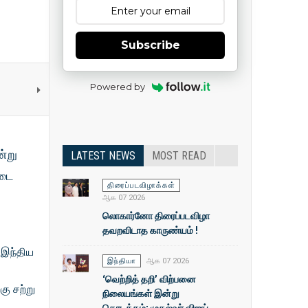
Subscribe
Powered by
்று
LATEST NEWS
MOST READ
படை
திரைப்படவிழாக்கள்
ஆக 07 2026
லொகார்னோ திரைப்படவிழா
தவறவிடாத காருண்யம் !
 இந்திய
இந்தியா
ஆக 07 2026
0
‘வெற்றித் தறி’ விற்பனை
ு சற்று
நிலையங்கள் இன்று
தொடக்கம்: முதல்வா் விஜய்