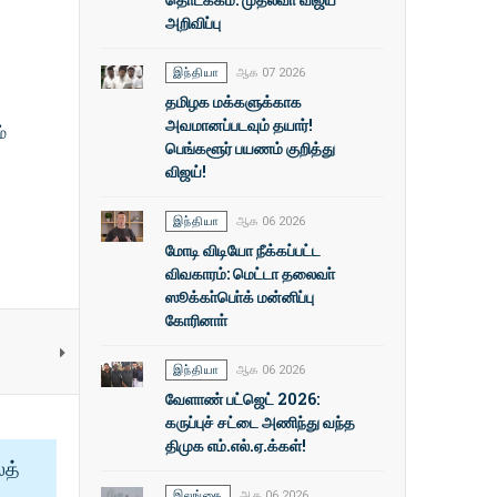
அறிவிப்பு
இந்தியா
ஆக 07 2026
தமிழக மக்களுக்காக
அவமானப்படவும் தயார்!
்
பெங்களூர் பயணம் குறித்து
விஜய்!
இந்தியா
ஆக 06 2026
மோடி விடியோ நீக்கப்பட்ட
விவகாரம்: மெட்டா தலைவா்
ஸூக்கா்பொ்க் மன்னிப்பு
கோரினாா்
இந்தியா
ஆக 06 2026
வேளாண் பட்ஜெட் 2026:
கருப்புச் சட்டை அணிந்து வந்த
திமுக எம்.எல்.ஏ.க்கள்!
ைத்
இலங்கை
ஆக 06 2026