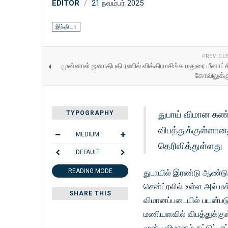
EDITOR
21 நவம்பர் 2025
இந்தியா
PREVIOU
முன்னாள் ஜனாதிபதி ரணில் விக்கிரமசிங்க மதுரை மீனாட்
கோவிலுக்
துபாய் விமான கண்
TYPOGRAPHY
விபத்துக்குள்ளான
MEDIUM
தெரிவித்துள்ளது.
DEFAULT
READING MODE
துபாயில் இரண்டு ஆண்டுக
சென்ட்ரலில் உள்ள அல் ம
SHARE THIS
விமானப்படையில் பயன்படுத்
மணியளவில் விபத்துக்குள
முன்பு விமானம் கட்டுப்