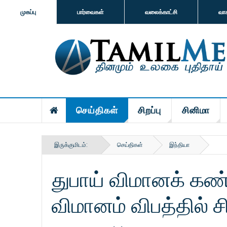
முகப்பு
பார்வைகள்
வலைக்காட்சி
வா
செய்திகள்
சிறப்பு
சினிமா
இருக்குமிடம்:
செய்திகள்
இந்தியா
துபாய் விமானக் கண்
விமானம் விபத்தில் ச