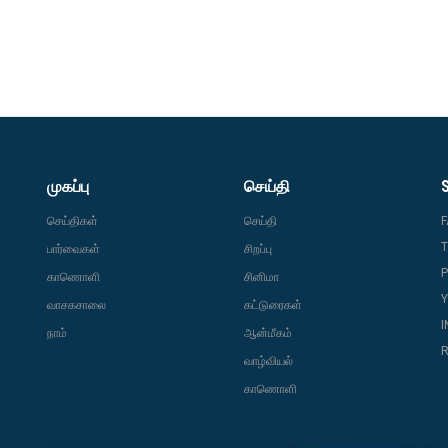
முகப்பு
செய்தி
செய்திகள்
செய்தி
T
பார்வைகள்
சிறப்பு
P
காணொளி
சினிமா
வாசகசாலை
கட்டுரைகள்
நாம்
ஆன்மீகம்
R
வாழ்வியல்
காணொளி