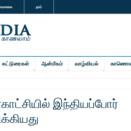
சகசாலை
நாம்
கட்டுரைகள்
ஆன்மீகம்
வாழ்வியல்
காணொள
காட்சியில் இந்தியப்போர்
ிக்கியது