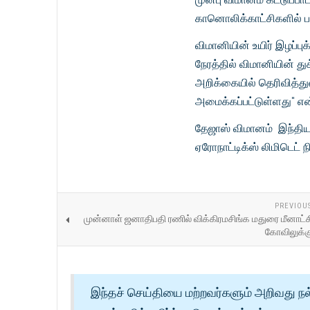
கானொலிக்காட்சிகளில் ப
விமானியின் உயிர் இழப்பு
நேரத்தில் விமானியின் து
அறிக்கையில் தெரிவித்த
அமைக்கப்பட்டுள்ளது" என்
தேஜாஸ் விமானம் இந்தியா
ஏரோநாட்டிக்ஸ் லிமிடெட் ந
PREVIOU
முன்னாள் ஜனாதிபதி ரணில் விக்கிரமசிங்க மதுரை மீனாட்
கோவிலுக்
இந்தச் செய்தியை மற்றவர்களும் அறிவது நல