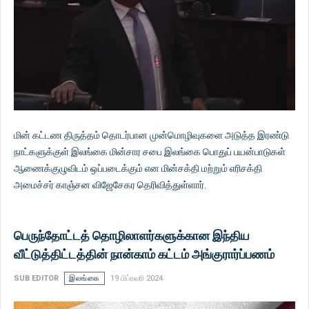
மின் கட்டண திருத்தம் தொடர்பான முன்மொழிவுகளை அடுத்த இரண்டு
நாட்களுக்குள் இலங்கை மின்சார சபை இலங்கை பொதுப் பயன்பாடுகள்
ஆணைக்குழுவிடம் ஒப்படைக்கும் என மின்சக்தி மற்றும் எரிசக்தி
அமைச்சர் காஞ்சன விஜேசேகர தெரிவித்துள்ளார்.
பெருந்தோட்டத் தொழிலாளர்களுக்கான இந்திய
வீட்டுத்திட்டத்தின் நான்காம் கட்டம் அங்குரார்ப்பணம்
SUB EDITOR
இலங்கை
19 பிப்ரவரி 2024