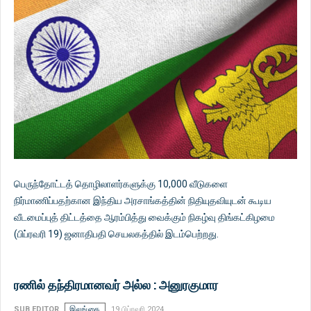
பெருந்தோட்டத் தொழிலாளர்களுக்கு 10,000 வீடுகளை
நிர்மாணிப்பதற்கான இந்திய அரசாங்கத்தின் நிதியுதவியுடன் கூடிய
வீடமைப்புத் திட்டத்தை ஆரம்பித்து வைக்கும் நிகழ்வு திங்கட்கிழமை
(பிப்ரவரி 19) ஜனாதிபதி செயலகத்தில் இடம்பெற்றது.
ரணில் தந்திரமானவர் அல்ல : அனுரகுமார
SUB EDITOR
இலங்கை
19 பிப்ரவரி 2024