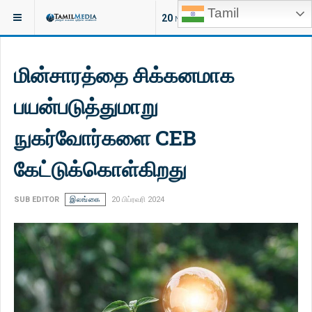
Tamil
இருக்குமிடம்:
செய்திகள்
உலகம்
20
NEW ARTICLES
மின்சாரத்தை சிக்கனமாக
பயன்படுத்துமாறு
நுகர்வோர்களை CEB
கேட்டுக்கொள்கிறது
SUB EDITOR
இலங்கை
20 பிப்ரவரி 2024