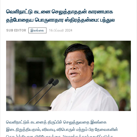
வெளிநாட்டு கடனை செலுத்தாததன் காரணமாக
தற்போதைய பொருளாதார ஸ்திரத்தன்மை: பந்துல
SUB EDITOR
இலங்கை
16 பிப்ரவரி 2024
வெளிநாட்டுக் கடனைத் திருப்பிச் செலுத்துவதை இலங்கை
இடைநிறுத்தியதால், எரிவாயு, எரிபொருள் மற்றும் பிற தேவைகளின்
தொடர்ச்சியான விநியோகத்தை அரசாங்கத்தால் உறுதிப்படுத்த