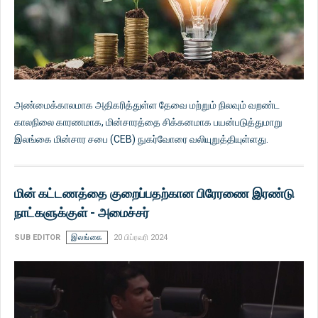
அண்மைக்காலமாக அதிகரித்துள்ள தேவை மற்றும் நிலவும் வறண்ட
காலநிலை காரணமாக, மின்சாரத்தை சிக்கனமாக பயன்படுத்துமாறு
இலங்கை மின்சார சபை (CEB) நுகர்வோரை வலியுறுத்தியுள்ளது.
மின் கட்டணத்தை குறைப்பதற்கான பிரேரணை இரண்டு
நாட்களுக்குள் - அமைச்சர்
SUB EDITOR
இலங்கை
20 பிப்ரவரி 2024