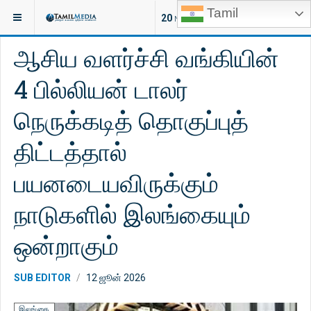
Tamil
இருக்குமிடம்:
செய்திகள்
இலங்கை
20
NEW ARTICLES
ஆசிய வளர்ச்சி வங்கியின்
4 பில்லியன் டாலர்
நெருக்கடித் தொகுப்புத்
திட்டத்தால்
பயனடையவிருக்கும்
நாடுகளில் இலங்கையும்
ஒன்றாகும்
SUB EDITOR
12 ஜூன் 2026
இலங்கை