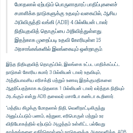
மோதலால் ஏற்படும் பொருளாதாரப் பாதிப்புகளைச்
சமாளிக்க நாடுகளுக்கு உதவும் வகையில், ஆசிய
அபிவிருத்தி வங்கி (ADB) 4 பில்லியன் டாலர்
நிதியுதவித் தொகுப்பை அறிவித்துள்ளது.
இதற்காக முறைப்படி உதவி கோரியுள்ள 15
அரசாங்கங்களில் இலங்கையும் ஒன்றாகும்.
இந்த நிதியுதவித் தொகுப்பில், இலங்கை உட்பட பாதிக்கப்பட்ட
நாடுகள் கோரிய சுமார் 3 பில்லியன் டாலர் உதவியும்,
அத்தியாவசிய எரிசக்தி மற்றும் உணவு இறக்குமதிகளை
ஆதரிப்பதற்காக கூடுதலாக 1 பில்லியன் டாலர் வர்த்தக நிதியும்
அடங்கும் என்று ADB தலைவர் மசாடோ கண்டா கூறினார்.
"மத்திய கிழக்கு மோதலால் நிதி, வெளிநாட்டிலிருந்து
அனுப்பப்படும் பணம், சுற்றுலா, எரிபொருள் மற்றும் உர
விநியோகத்தில் ஏற்படும் அழுத்தம் உள்ளிட்ட பல்வேறு
தாக்கங்களை எதிர்கொள்ளும் நாடுகளுக்கு ஆதரவளிக்க, ADB