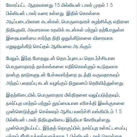
கோரப்பட்ட ஆதரவானது 15 மில்லியன் டாலர் முதல் 1.5
பில்லியன் டாலர் வரை உள்ளது. இதில் கொள்கை
அடிப்படையிலான கடன்கள், பொருளாதாரச் சுழற்சிக்கு எதிரான
நிதியுதவி, அவசரகால உதவிக் கடன்கள் மற்றும் தற்போதுள்ள
இறையாண்மை சார்ந்த நிதி ஒதுக்கீடுகளை விரைவாக
மறுஒதுக்கீடு செய்தல் ஆகியவை அடங்கும்.
மேலும், இந்த மோதலுடன் தொடர்புடைய தொடர்ச்சியான
பொருளாதாரத் தாக்கங்களை எதிர்கொள்ளும் கூடுதலாக
நான்கு நாடுகளுடன் பேச்சுவார்த்தை நடத்தி வருவதாகவும்
அந்தப் பலதரப்பு கடன் வழங்கும் நிறுவனம் தெரிவித்துள்ளது.
இதற்கிடையில், பொருளாதார மீள்திறனை வலுப்படுத்தவும்,
நகர்ப்புற மாற்றம் மற்றும் தூய்மையான எரிசக்தி இலக்குகளை
முன்னெடுத்துச் செல்லவும் ஆசிய வளர்ச்சி வங்கியிடம் 1.5
பில்லியன் டாலர் நிதியுதவியை இந்தியா கோரியுள்ளது.
முன்மொழியப்பட்ட இந்தத் தொகுப்பில், நகர்ப்புற உள்கட்டமைப்பு
மற்றும் சீர்திருத்தங்களுக்காக 1 பில்லியன் டாலர் கொள்கை