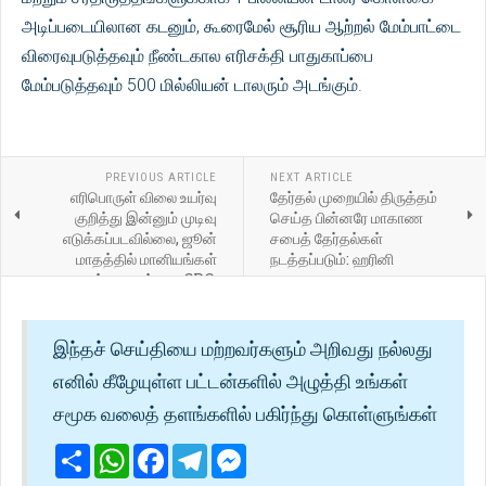
அடிப்படையிலான கடனும், கூரைமேல் சூரிய ஆற்றல் மேம்பாட்டை
விரைவுபடுத்தவும் நீண்டகால எரிசக்தி பாதுகாப்பை
மேம்படுத்தவும் 500 மில்லியன் டாலரும் அடங்கும்.
PREVIOUS ARTICLE
NEXT ARTICLE
எரிபொருள் விலை உயர்வு
தேர்தல் முறையில் திருத்தம்
குறித்து இன்னும் முடிவு
செய்த பின்னரே மாகாண
எடுக்கப்படவில்லை, ஜூன்
சபைத் தேர்தல்கள்
மாதத்தில் மானியங்கள்
நடத்தப்படும்: ஹரினி
முடிவுக்கு வரும் என CPC,
CPOF-க்கு தெரிவித்துள்ளது.
இந்தச் செய்தியை மற்றவர்களும் அறிவது நல்லது
எனில் கீழேயுள்ள பட்டன்களில் அழுத்தி உங்கள்
சமூக வலைத் தளங்களில் பகிர்ந்து கொள்ளுங்கள்
Share
WhatsApp
Facebook
Telegram
Messenger