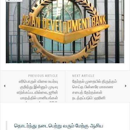
PREVIOUS ARTICLE
NEXT ARTICLE
எரிபொருள் விலை உயர்வு
தேர்தல் முறையில் திருத்தம்
குறித்து இன்னும் முடிவு
செய்த பின்னரே மாகாண
எடுக்கப்படவில்லை, ஜூன்
சபைத் தேர்தல்கள்
மாதத்தில் மானியங்கள்
நடத்தப்படும்: ஹரினி
முடிவுக்கு வரும் என CPC,
CPOF-க்கு தெரிவித்துள்ளது.
தொடர்ந்து நடைபெற்று வரும் மேற்கு ஆசிய