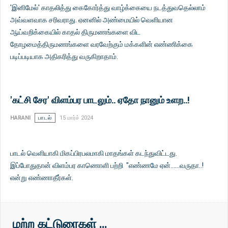
'இனிமேல்' காதலித்து கைகோர்த்து வாழ்க்கையை நடத்துவதெல்லாம்
அவ்வளவாக சரிவராது. ஏனனில் அண்மையில் வெளியான
ஆய்வறிக்கையில் காதல் திருமணங்களை விட
தோழமைத்திருமணங்களை வரவேற்கும் மக்களின் எண்ணிக்கை
படிப்படியாக அதிகரித்து வருகிறாதாம்.
'கட்சி சேர' விளம்பர பாடலும்.. ஏதோ நானும் உளற..!
HARANI
பாடல்
15 மார்ச் 2024
பாடல் வெளியாகி மிகப்பிரபலமாகி மாதங்கள் கடந்துவிட்டது.
இப்போதுதான் விளம்பர காணொளி பற்றி "எண்ணமே ஏன்......வருதா..!
என்று எண்ணாதீர்கள்.
மற்ற கட்டுரைகள் …