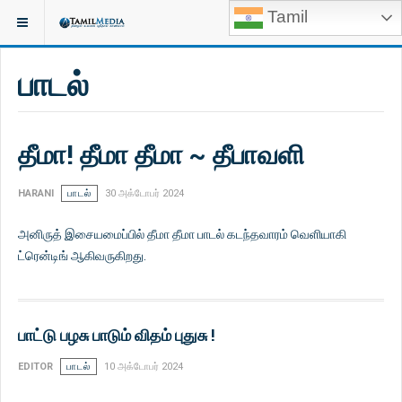
Tamil
பாடல்
தீமா! தீமா தீமா ~ தீபாவளி
HARANI
பாடல்
30 அக்டோபர் 2024
அனிருத் இசையமைப்பில் தீமா தீமா பாடல் கடந்தவாரம் வெளியாகி
ட்ரென்டிங் ஆகிவருகிறது.
பாட்டு பழசு பாடும் விதம் புதுசு !
EDITOR
பாடல்
10 அக்டோபர் 2024