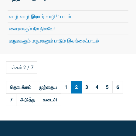
வாழி வாழி இராமர் வாழி! : பாடல்
வைரலாகும் நீல நிலவே!
மருமகளும் மருமகனும் பாடும் இலங்கைப்பாடல்
பக்கம் 2 / 7
தொடக்கம்
முந்தைய
1
2
3
4
5
6
7
அடுத்த
கடைசி