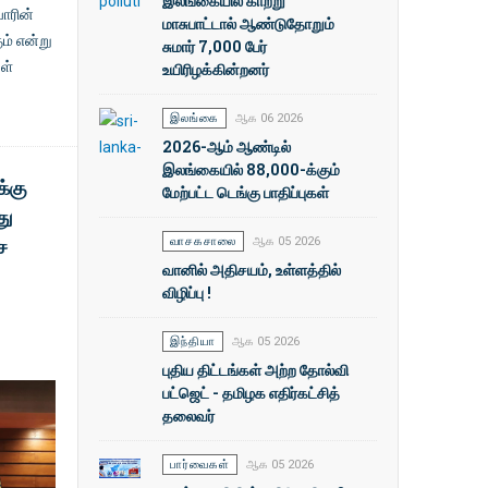
இலங்கையில் காற்று
வோரின்
மாசுபாட்டால் ஆண்டுதோறும்
ம் என்று
சுமார் 7,000 பேர்
ள்
உயிரிழக்கின்றனர்
இலங்கை
ஆக 06 2026
2026-ஆம் ஆண்டில்
இலங்கையில் 88,000-க்கும்
்கு
மேற்பட்ட டெங்கு பாதிப்புகள்
து
ச
வாசகசாலை
ஆக 05 2026
வானில் அதிசயம், உள்ளத்தில்
விழிப்பு !
இந்தியா
ஆக 05 2026
புதிய திட்டங்கள் அற்ற தோல்வி
பட்ஜெட் - தமிழக எதிர்கட்சித்
தலைவர்
பார்வைகள்
ஆக 05 2026