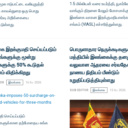
1.5 மில்லியன் வரை உயர்த்தி, நுகர்
சமூக ஈடுபாட்டை வலியுறுத்தி
வாங்கும் திறனை மேலும் மோசமாக்கு
 காவல்துறை ஒரு பொது
இலங்கை வாகன இறக்குமதியாளர்க
ுணர்வு அறிக்கையை
சங்கம் (VIASL) எச்சரித்துள்ளது.
டுள்ளது.
ை இறக்குமதி செய்யப்படும்
பொருளாதார நெருக்கடிகளுக
்களுக்கு மூன்று
மத்தியில் இலங்கைக்கு தன
ளுக்கு 50% கூடுதல்
வலுவான ஆதரவை சர்வதே
் விதிக்கிறது
நாணய நிதியம் மீண்டும்
உறுதிப்படுத்தியுள்ளது
TOR
இலங்கை
16 மே 2026
SUB EDITOR
இலங்கை
15 மே 2026
ி செய்யப்படும்
களுக்கான தற்போதைய சுங்க