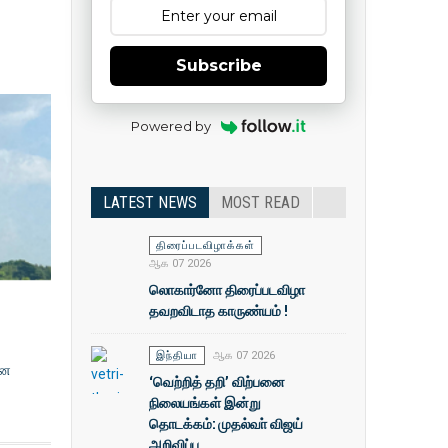
Subscribe
Powered by
LATEST NEWS
MOST READ
திரைப்படவிழாக்கள்
ஆக 07 2026
லொகார்னோ திரைப்படவிழா
தவறவிடாத காருண்யம் !
இந்தியா
ஆக 07 2026
என
‘வெற்றித் தறி’ விற்பனை
நிலையங்கள் இன்று
தொடக்கம்: முதல்வா் விஜய்
அறிவிப்பு