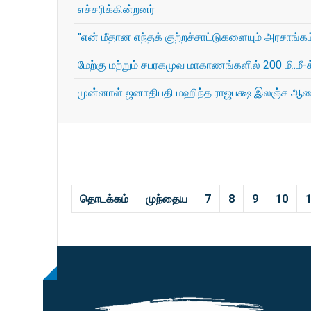
எச்சரிக்கின்றனர்
"என் மீதான எந்தக் குற்றச்சாட்டுகளையும் அரசாங்கம
மேற்கு மற்றும் சபரகமுவ மாகாணங்களில் 200 மி.மீ-க
முன்னாள் ஜனாதிபதி மஹிந்த ராஜபக்ஷ இலஞ்ச ஆணை
தொடக்கம்
முந்தைய
7
8
9
10