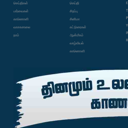
செய்திகள்
செய்தி
T
பார்வைகள்
சிறப்பு
P
காணொளி
சினிமா
வாசகசாலை
கட்டுரைகள்
நாம்
ஆன்மீகம்
R
வாழ்வியல்
காணொளி