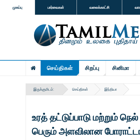
முகப்பு
பார்வைகள்
வலைக்காட்சி
வா
செய்திகள்
சிறப்பு
சினிமா
இருக்குமிடம்:
செய்திகள்
இந்தியா
உரத் தட்டுப்பாடு மற்றும் நெ
பெரும் அளவிலான போராட்ட