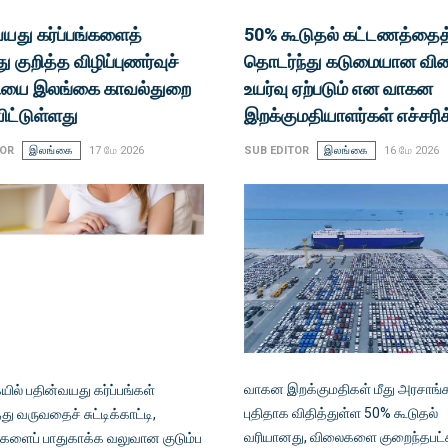
யது கர்ப்பங்களைத்
50% கூடுதல் கட்டணத்தைத
ு குறித்த விழிப்புணர்வுச்
தொடர்ந்து கடுமையான வி
ியை இலங்கை காவல்துறை
உயர்வு ஏற்படும் என வாகன
ிட்டுள்ளது
இறக்குமதியாளர்கள் எச்சரி
TOR
இலங்கை
17 மே 2026
SUB EDITOR
இலங்கை
16 மே 2026
வாகன இறக்குமதிகள் மீது அரசாங்க
ில் பதின்வயது கர்ப்பங்கள்
புதிதாக விதித்துள்ள 50% கூடுதல்
து வருவதைச் சுட்டிக்காட்டி,
வரியானது, விலைகளை குறைந்தபட்சம
களைப் பாதுகாக்க வலுவான குடும்ப