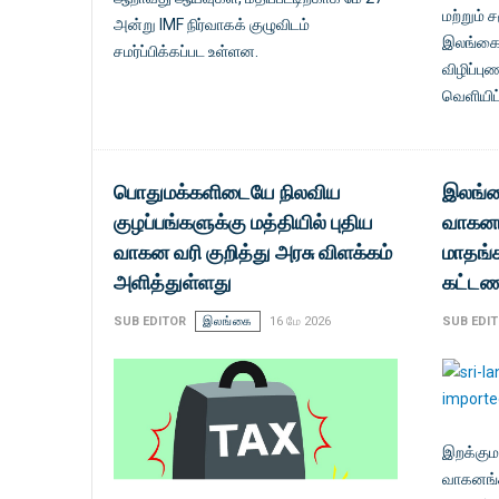
மற்றும் 
அன்று IMF நிர்வாகக் குழுவிடம்
இலங்கை
சமர்ப்பிக்கப்பட உள்ளன.
விழிப்ப
வெளியிட்
பொதுமக்களிடையே நிலவிய
இலங்க
குழப்பங்களுக்கு மத்தியில் புதிய
வாகனங
வாகன வரி குறித்து அரசு விளக்கம்
மாதங்க
அளித்துள்ளது
கட்டணம
SUB EDITOR
இலங்கை
16 மே 2026
SUB EDI
இறக்குமத
வாகனங்