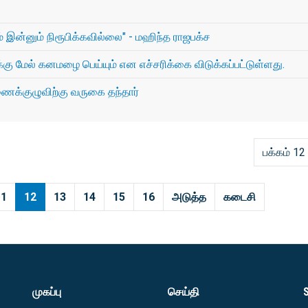
் இன்னும் நிரூபிக்கவில்லை" - மஹிந்த ராஜபக்ச
்கு மேல் கனமழை பெய்யும் என எச்சரிக்கை விடுக்கப்பட்டுள்ளது.
க்குழுவிற்கு வருகை தந்தார்
பக்கம் 12
11
12
13
14
15
16
அடுத்த
கடைசி
முகப்பு
செய்தி