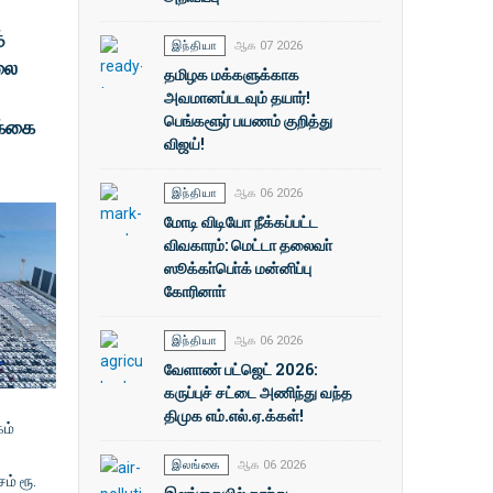
்
இந்தியா
ஆக 07 2026
லை
தமிழக மக்களுக்காக
அவமானப்படவும் தயார்!
பெங்களூர் பயணம் குறித்து
க்கை
விஜய்!
இந்தியா
ஆக 06 2026
மோடி விடியோ நீக்கப்பட்ட
விவகாரம்: மெட்டா தலைவா்
ஸூக்கா்பொ்க் மன்னிப்பு
கோரினாா்
இந்தியா
ஆக 06 2026
வேளாண் பட்ஜெட் 2026:
கருப்புச் சட்டை அணிந்து வந்த
திமுக எம்.எல்.ஏ.க்கள்!
ம்
இலங்கை
ஆக 06 2026
் ரூ.