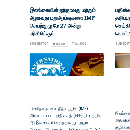
இலங்கையின் ஐந்தாவது மற்றும்
பதின்வ
ஆறாவது மறுஆய்வுகளை IMF
தடுப்பத
செயற்குழு மே 27 அன்று
செய்த
பரிசீலிக்கும்.
வெளிய
SUB EDITOR
இலங்கை
17 மே 2026
SUB EDI
சர்வதேச நாணய நிதியத்தின் (IMF)
இலங்கைய
விரிவாக்கப்பட்ட நிதி வசதி (EFF) திட்டத்தின்
அதிகரித்
கீழ் இலங்கையின் ஐந்தாவது மற்றும்
குழந்தை
ஆறாவது ஆய்வுகள், மதிப்பீட்டிற்காக மே 27