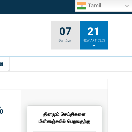
Tamil
07
21
வெ
,
ஆக
NEW ARTICLES
ி
்
தினமும் செய்திகளை
மின்னஞ்சலில் பெறுவதற்கு