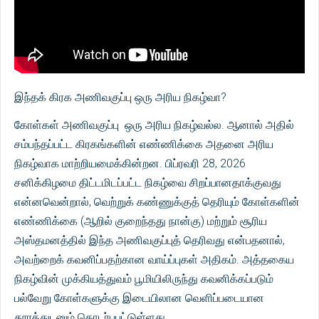
இந்தக் கிரக அணிவகுப்பு ஒரு அரிய நிகழ்வா?
கோள்கள் அணிவகுப்பு ஒரு அரிய நிகழ்வல்ல. ஆனால் அதில்
சம்பந்தப்பட்ட கிரகங்களின் எண்ணிக்கை அதனை அரிய
நிகழ்வாக மாற்றியமைக்கின்றன. பிப்ரவரி 28, 2026
சனிக்கிழமை திட்டமிடப்பட்ட நிகழ்வை சிறப்பானதாக்குவது
என்னவென்றால், வெற்றுக் கண்ணுக்குத் தெரியும் கோள்களின்
எண்ணிக்கை (ஆறில் குறைந்தது நான்கு) மற்றும் சூரிய
அஸ்தமனத்தில் இந்த அணிவகுப்புத் தெரிவது என்பதனால்,
அவற்றைக் கவனிப்பதற்கான வாய்ப்புகள் அதிகம். அத்தகைய
நிகழ்வின் முக்கியத்துவம் பூமியிலிருந்து கவனிக்கப்படும்
பல்வேறு கோள்களுக்கு இடையிலான வெளிப்படையான
தூரத்துடனும் தொடர்புபட்டுள்ளது.