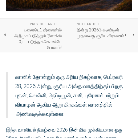
PREVIOUS ARTICLE
NEXT ARTICLE
யுனைடெட் ஏர்லைன்ஸ்
இன்று 2026ம் ஆண்டின்
அறிமுகப்படுத்தும் 'ரிலாக்ஸ்
முதலாவது சூரிய கிரகணம் !
ரோ' : படுத்துக்கொண்டே
போலாம்!
வானில் தோன்றும் ஒரு அரிய நிகழ்வாக, பெப்ரவரி
28, 2026 அன்று, சூரிய அஸ்தமனத்திற்குப் பிறகு
புதன், வெள்ளி, நெப்டியூன், சனி, யுரேனஸ் மற்றும்
வியாழன் ஆகிய ஆறு கிரகங்கள் வானத்தில்
அணிவகுக்கவுள்ளன.
இந்த வானியல் நிகழ்வை 2026 இன் மிக முக்கியமான ஒரு