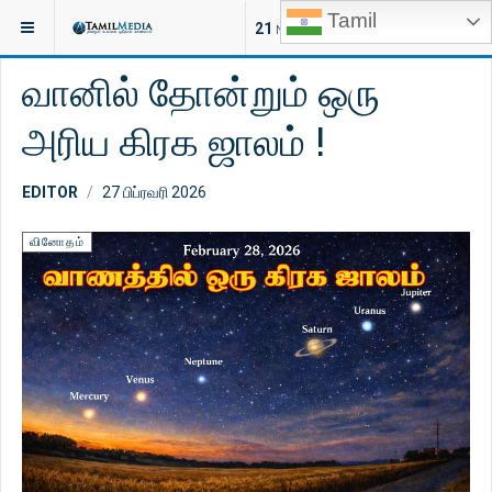
Tamil
இருக்குமிடம்:
வாழ்வியல்
வினோதம்
21
NEW ARTICLES
வானில் தோன்றும் ஒரு
அரிய கிரக ஜாலம் !
EDITOR
27 பிப்ரவரி 2026
வினோதம்