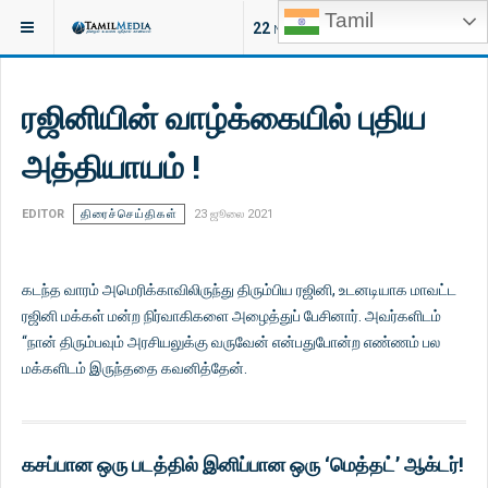
Tamil
இருக்குமிடம்:
சினிமா
திரைவிமர்சனம்
22
NEW ARTICLES
ரஜினியின் வாழ்க்கையில் புதிய
அத்தியாயம் !
EDITOR
திரைச்செய்திகள்
23 ஜூலை 2021
கடந்த வாரம் அமெரிக்காவிலிருந்து திரும்பிய ரஜினி, உடனடியாக மாவட்ட
ரஜினி மக்கள் மன்ற நிர்வாகிகளை அழைத்துப் பேசினார். அவர்களிடம்
“நான் திரும்பவும் அரசியலுக்கு வருவேன் என்பதுபோன்ற எண்ணம் பல
மக்களிடம் இருந்ததை கவனித்தேன்.
கசப்பான ஒரு படத்தில் இனிப்பான ஒரு ‘மெத்தட்’ ஆக்டர்!