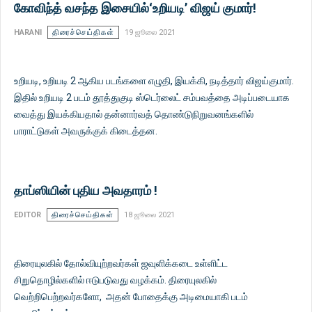
கோவிந்த் வசந்த இசையில்‘உறியடி’ விஜய் குமார்!
HARANI
திரைச்செய்திகள்
19 ஜூலை 2021
உறியடி, உறியடி 2 ஆகிய படங்களை எழுதி, இயக்கி, நடித்தார் விஜய்குமார்.
இதில் உறியடி 2 படம் தூத்துகுடி ஸ்டெர்லைட் சம்பவத்தை அடிப்படையாக
வைத்து இயக்கியதால் தன்னார்வத் தொண்டுநிறுவனங்களில்
பாராட்டுகள் அவருக்குக் கிடைத்தன.
தாப்ஸியின் புதிய அவதாரம் !
EDITOR
திரைச்செய்திகள்
18 ஜூலை 2021
திரையுலகில் தோல்வியுற்றவர்கள் ஜவுளிக்கடை உள்ளிட்ட
சிறுதொழில்களில் ஈடுபடுவது வழக்கம். திரையுலகில்
வெற்றிபெற்றவர்களோ, அதன் போதைக்கு அடிமையாகி படம்