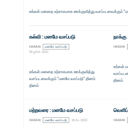
உங்கள் மனதை உற்சாகமாக ஊக்குவித்து வசப்படவைக்கும் "ம
கல்வி : மனமே வசப்படு
நாக்கு
HARANI
மனமே வசப்படு
HARANI
06 ஜூன் 2022
உங்கள் 
உங்கள் மனதை உற்சாகமாக ஊக்குவித்து
வசப்படவ
வசப்படவைக்கும் "மனமே வசப்படு" தினம்
தினம்
தினம்
மற்றவரை : மனமே வசப்படு
வெளிப
HARANI
மனமே வசப்படு
26 மே 2022
HARANI