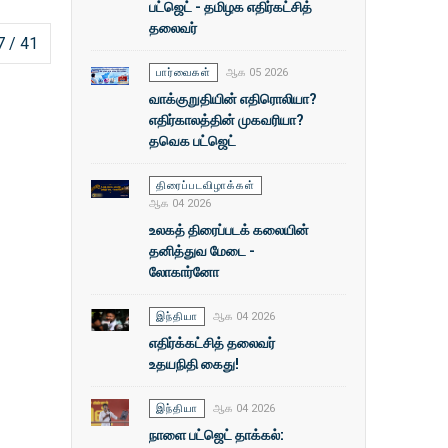
பட்ஜெட் - தமிழக எதிர்கட்சித்
தலைவர்
7 / 41
பார்வைகள்
ஆக 05 2026
வாக்குறுதியின் எதிரொலியா?
எதிர்காலத்தின் முகவரியா?
தவெக பட்ஜெட்
திரைப்படவிழாக்கள்
ஆக 04 2026
உலகத் திரைப்படக் கலையின்
தனித்துவ மேடை -
லோகார்னோ
இந்தியா
ஆக 04 2026
எதிர்க்கட்சித் தலைவர்
உதயநிதி கைது!
இந்தியா
ஆக 04 2026
நாளை பட்ஜெட் தாக்கல்: