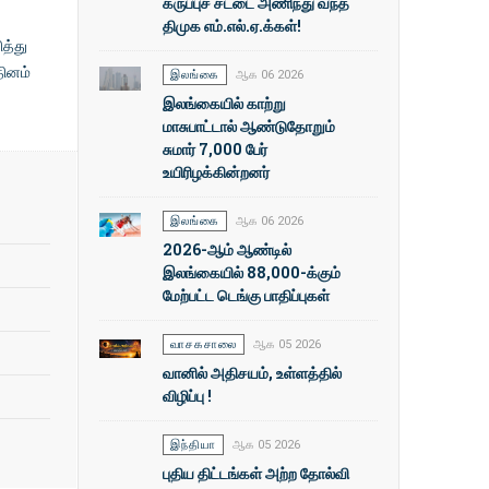
கருப்புச் சட்டை அணிந்து வந்த
திமுக எம்.எல்.ஏ.க்கள்!
த்து
தினம்
இலங்கை
ஆக 06 2026
இலங்கையில் காற்று
மாசுபாட்டால் ஆண்டுதோறும்
சுமார் 7,000 பேர்
உயிரிழக்கின்றனர்
இலங்கை
ஆக 06 2026
2026-ஆம் ஆண்டில்
இலங்கையில் 88,000-க்கும்
மேற்பட்ட டெங்கு பாதிப்புகள்
வாசகசாலை
ஆக 05 2026
வானில் அதிசயம், உள்ளத்தில்
விழிப்பு !
இந்தியா
ஆக 05 2026
புதிய திட்டங்கள் அற்ற தோல்வி