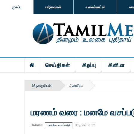
முகப்பு
பார்வைகள்
வலைக்காட்சி
வா
செய்திகள்
சிறப்பு
சினிமா
இருக்குமிடம்:
ஆன்மீகம்
மரணம் வரை : மனமே வசப்பட
HARANI
மனமே வசப்படு
08 ஜூன் 2022