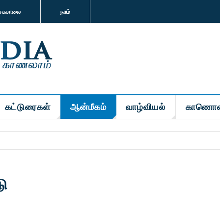
சகசாலை
நாம்
கட்டுரைகள்
ஆன்மீகம்
வாழ்வியல்
காணொள
ு