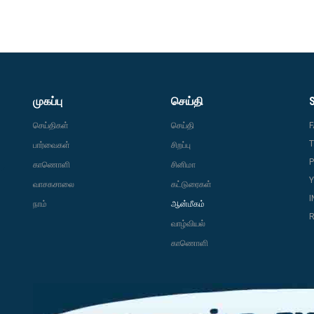
முகப்பு
செய்தி
செய்திகள்
செய்தி
T
பார்வைகள்
சிறப்பு
P
காணொளி
சினிமா
வாசகசாலை
கட்டுரைகள்
நாம்
ஆன்மீகம்
R
வாழ்வியல்
காணொளி