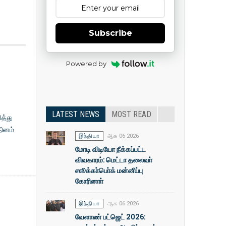
Subscribe
Powered by
LATEST NEWS
MOST READ
த்து
தினம்
இந்தியா
ஆக 06 2026
மோடி விடியோ நீக்கப்பட்ட
விவகாரம்: மெட்டா தலைவா்
ஸூக்கா்பொ்க் மன்னிப்பு
கோரினாா்
இந்தியா
ஆக 06 2026
வேளாண் பட்ஜெட் 2026: