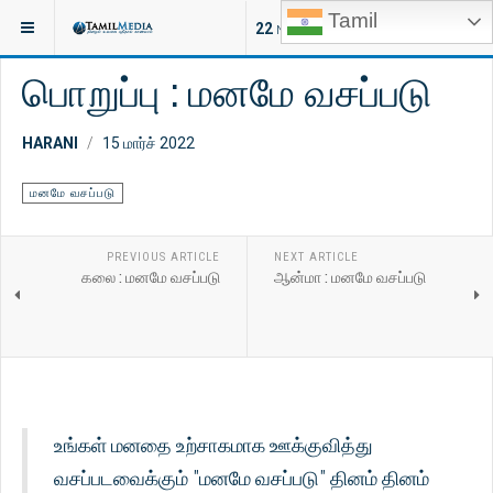
Tamil
இருக்குமிடம்:
ஆன்மீகம்
மனமே வசப்படு
22
NEW ARTICLES
பொறுப்பு : மனமே வசப்படு
HARANI
15 மார்ச் 2022
மனமே வசப்படு
PREVIOUS ARTICLE
NEXT ARTICLE
கலை : மனமே வசப்படு
ஆன்மா : மனமே வசப்படு
உங்கள் மனதை உற்சாகமாக ஊக்குவித்து
வசப்படவைக்கும் "மனமே வசப்படு" தினம் தினம்