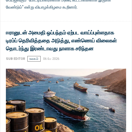
பெய்ஜிங்கும் "போட்டியாளர்களாக அல்ல, கூட்டாளிகளாக இருக்க
வேண்டும்" என்று வியாழக்கிழமை கூறினார்.
ஈரானுடன் அமைதி ஒப்பந்தம் ஏற்பட வாய்ப்புள்ளதாக
டிரம்ப் தெரிவித்ததை அடுத்து, எண்ணெய் விலைகள்
தொடர்ந்து இரண்டாவது நாளாக சரிந்தன
SUB EDITOR
உலகம்
06 மே 2026