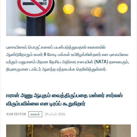
புகையிலைப் பொருட்களைப் பயன்படுத்துவதால் உலகளவில்
ஆண்டுதோறும் சுமார் 8 கோடி மக்கள் உயிரிழக்கின்றனர் என புகையிலை
மற்றும் மதுபானம் மீதான தேசிய அதிகார சபையின் (NATA) தலைவரும்,
நிபுணருமான டாக்டர் ஆனந்த ரத்நாயக்க தெரிவித்துள்ளார்.
ஈரான் அணு ஆயுதம் வைத்திருப்பதை மன்னர் சார்லஸ்
விரும்பவில்லை என டிரம்ப் கூறுகிறார்
SUB EDITOR
உலகம்
29 ஏப்ரல் 2026