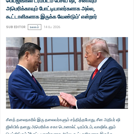
பெய்ஜிங்கில் ட்ரம்பிடம் பேசிய ஷி, ‘சீனாவும்
அமெரிக்காவும் போட்டியாளர்களாக அல்ல,
கூட்டாளிகளாக இருக்க வேண்டும்’ என்றார்
SUB EDITOR
உலகம்
14 மே 2026
சீனத் தலைநகரில் இரு தலைவர்களும் சந்தித்தபோது, ​​சீன அதிபர் ஷி
ஜின்பிங் தனது அமெரிக்க சகா டொனால்ட் டிரம்பிடம், வாஷிங்டனும்