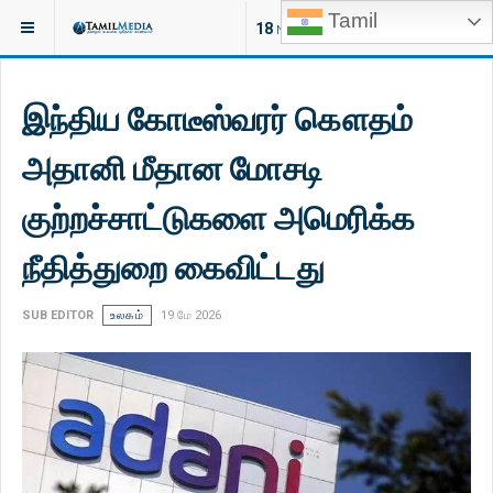
Tamil
இருக்குமிடம்:
செய்திகள்
18
NEW ARTICLES
இந்திய கோடீஸ்வரர் கௌதம்
அதானி மீதான மோசடி
குற்றச்சாட்டுகளை அமெரிக்க
நீதித்துறை கைவிட்டது
SUB EDITOR
உலகம்
19 மே 2026