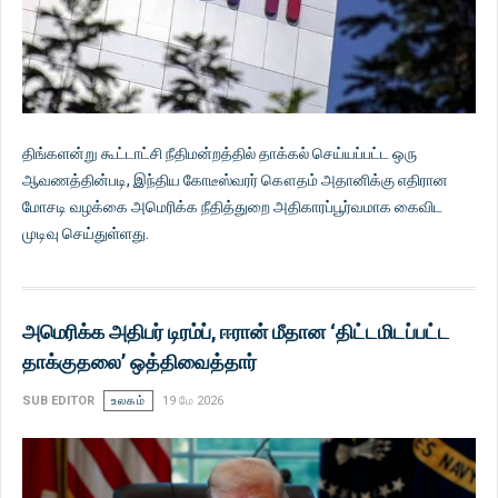
திங்களன்று கூட்டாட்சி நீதிமன்றத்தில் தாக்கல் செய்யப்பட்ட ஒரு
ஆவணத்தின்படி, இந்திய கோடீஸ்வரர் கௌதம் அதானிக்கு எதிரான
மோசடி வழக்கை அமெரிக்க நீதித்துறை அதிகாரப்பூர்வமாக கைவிட
முடிவு செய்துள்ளது.
அமெரிக்க அதிபர் டிரம்ப், ஈரான் மீதான ‘திட்டமிடப்பட்ட
தாக்குதலை’ ஒத்திவைத்தார்
SUB EDITOR
உலகம்
19 மே 2026