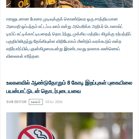
ஈரானுடனான போரை முடிவுக்குக் கொண்டுவர ஒரு சாத்தியமான
அமைதி ஒப்பந்தம் எட்டப்படலாம் என்று அமெரிக்க அதிபர் டொனால்ட்
டிரம்ப் சுட்டிக்காட்டியதைத் தொடர்ந்து, முக்கிய மத்திய கிழக்கு உற்பத்திப்
பகுதியிலிருந்து தேங்கியுள்ள விநியோகம் மீண்டும் வரக்கூடும் என்ற
எதிர்பார்ப்பில், புதன்கிழமையன்று இரண்டாவது நாளாக எண்ணெய்
விலைகள் சரிந்தன.
உலகளவில் ஆண்டுதோறும் 8 கோடி இறப்புகள் புகையிலை
பயன்பாட்டுடன் தொடர்புடையவை
SUB EDITOR
உலகம்
03 மே 2026