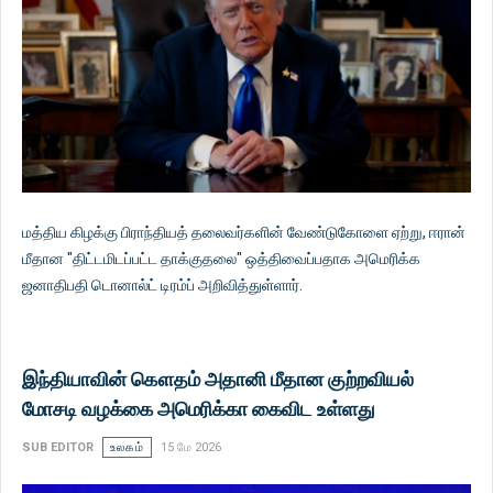
மத்திய கிழக்கு பிராந்தியத் தலைவர்களின் வேண்டுகோளை ஏற்று, ஈரான்
மீதான "திட்டமிடப்பட்ட தாக்குதலை" ஒத்திவைப்பதாக அமெரிக்க
ஜனாதிபதி டொனால்ட் டிரம்ப் அறிவித்துள்ளார்.
இந்தியாவின் கௌதம் அதானி மீதான குற்றவியல்
மோசடி வழக்கை அமெரிக்கா கைவிட உள்ளது
SUB EDITOR
உலகம்
15 மே 2026