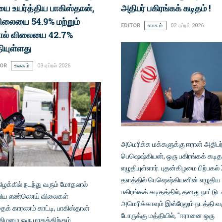
ை உயர்த்திய பாகிஸ்தான்,
அதிபர் பகிரங்கக் கடிதம் !
விலையை 54.9% மற்றும்
EDITOR
உலகம்
02 ஏப்ரல் 2026
ோல் விலையை 42.7%
தியுள்ளது
TOR
உலகம்
03 ஏப்ரல் 2026
அமெரிக்க மக்களுக்கு ஈரான் அதிபர
பெஷெஷ்கியன், ஒரு பகிரங்கக் கடி
எழுதியுள்ளார். புதன்கிழமை பிற்பகல்
தளத்தில் பெஷெஷ்கியனின் எழுதிய 
ிழக்கில் நடந்து வரும் மோதலால்
பகிரங்கக் கடிதத்தில், தனது நாட்டுட
ிய எண்ணெய் விலைகள்
அமெரிக்காவும் இஸ்ரேலும் நடத்தி வர
ைக் காரணம் காட்டி, பாகிஸ்தான்
போருக்கு மத்தியில், "ஈரானை ஒரு
கிழமை ஒரு மாதத்திற்கும்