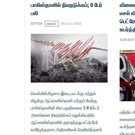
பாகிஸ்தானில் நிலநடுக்கம்; 8 பேர்
விலைய
பலி
டீசல் 
பெட்ர
EDITOR
உலகம்
04 ஏப்ரல் 2026
உயர்த்
SUB EDI
வெள்ளிக்கிழமை இரவு, வடக்கு மற்றும்
கிழக்கு ஆப்கானிஸ்தான் மற்றும் மேற்கு
பாகிஸ்தானின் சில பகுதிகளை 5.8 ரிக்டர்
மத்திய க
அளவிலான நிலநடுக்கம் உலுக்கியதில்,
உலகளாவ
ஆப்கானிஸ்தானில் குறைந்தது எட்டு பேர்
உயர்ந்தத
உயிரிழந்ததாக அதிகாரிகள் தெரிவித்தனர்.
வியாழக்