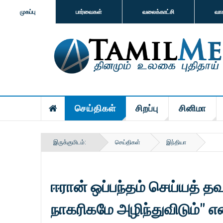
முகப்பு
பார்வைகள்
வலைக்காட்சி
வா
செய்திகள்
சிறப்பு
சினிமா
இருக்குமிடம்:
செய்திகள்
இந்தியா
ஈரான் ஒப்பந்தம் செய்யத் த
நாகரிகமே அழிந்துவிடும்" என்ற