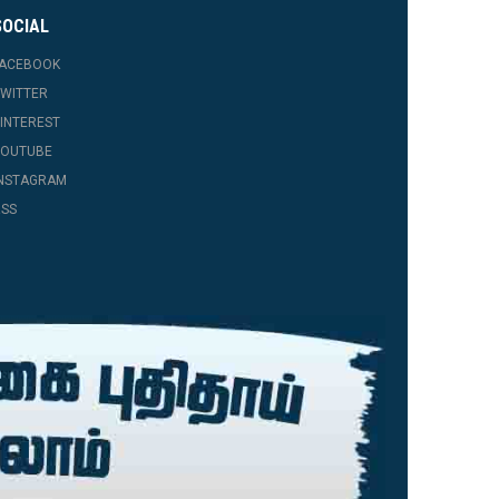
SOCIAL
FACEBOOK
WITTER
INTEREST
YOUTUBE
INSTAGRAM
SS