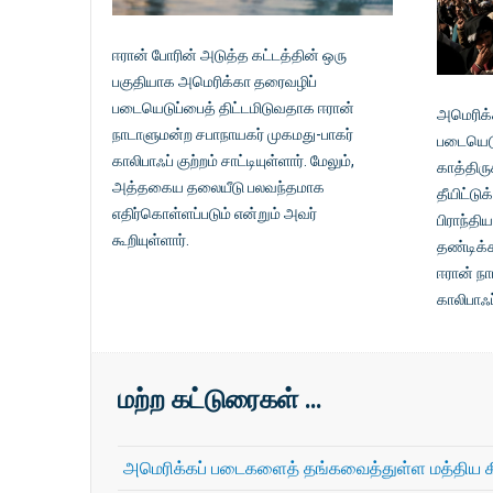
ஈரான் போரின் அடுத்த கட்டத்தின் ஒரு
பகுதியாக அமெரிக்கா தரைவழிப்
படையெடுப்பைத் திட்டமிடுவதாக ஈரான்
அமெரிக்
நாடாளுமன்ற சபாநாயகர் முகமது-பாகர்
படையெடு
காலிபாஃப் குற்றம் சாட்டியுள்ளார். மேலும்,
காத்திர
அத்தகைய தலையீடு பலவந்தமாக
தீயிட்டு
எதிர்கொள்ளப்படும் என்றும் அவர்
பிராந்தி
கூறியுள்ளார்.
தண்டிக்
ஈரான் ந
காலிபாஃப
மற்ற கட்டுரைகள் …
அமெரிக்கப் படைகளைத் தங்கவைத்துள்ள மத்திய கி