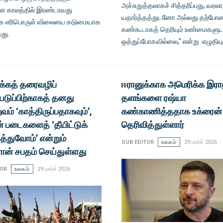
அச்சுறுத்தலாகச் சித்தரிப்பது, வரலா
 காலத்தில் இரண்டாவது
யதார்த்தத்துடனோ அல்லது தற்ப
க எரிபொருள் விலையை கடுமையாக
கண்கூடாகத் தெரியும் உண்மைகள
யது.
ஒத்துப்போகவில்லை," என்று எழுதியுள
க்கத் தரைவழிப்
ஈரானுக்காக அமெரிக்க இர
டுப்பிற்காகத் தனது
தளங்களை ரஷ்யா
ம் ‘காத்திருப்பதாகவும்’,
கண்காணித்ததாக உக்ரைன் 
ின் படைகளைத் ‘தீயிட்டுக்
தெரிவித்துள்ளார்
்துவோம்’ என்றும்
SUB EDITOR
உலகம்
29 மார்ச் 2026
ான் சபதம் செய்துள்ளது
TOR
உலகம்
29 மார்ச் 2026