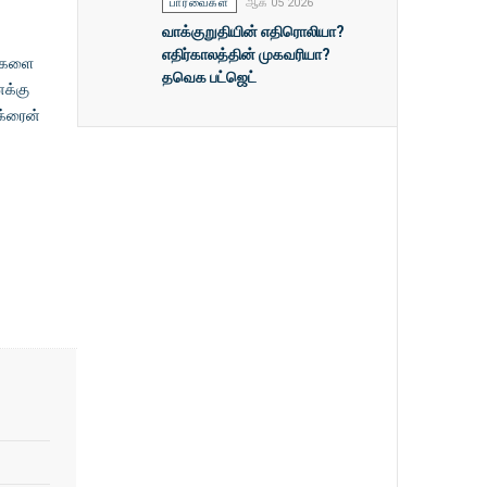
பார்வைகள்
ஆக 05 2026
வாக்குறுதியின் எதிரொலியா?
எதிர்காலத்தின் முகவரியா?
ங்களை
தவெக பட்ஜெட்
க்கு
க்ரைன்