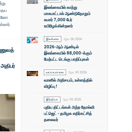
ற்று
இலங்கையில் காற்று
ோதைய
மாசுபாட்டால் ஆண்டுதோறும்
ுடனோ
சுமார் 7,000 பேர்
்ளார்.
உயிரிழக்கின்றனர்
இலங்கை
ஆக 06 2026
2026-ஆம் ஆண்டில்
ாணுவத்
இலங்கையில் 88,000-க்கும்
மேற்பட்ட டெங்கு பாதிப்புகள்
அதிபர்
வாசகசாலை
ஆக 05 2026
வானில் அதிசயம், உள்ளத்தில்
விழிப்பு !
இந்தியா
ஆக 05 2026
புதிய திட்டங்கள் அற்ற தோல்வி
பட்ஜெட் - தமிழக எதிர்கட்சித்
தலைவர்