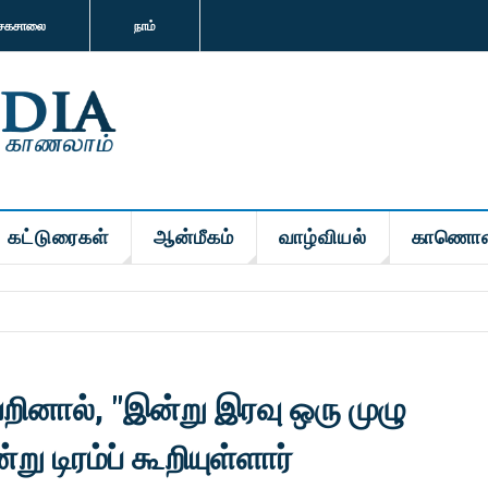
சகசாலை
நாம்
கட்டுரைகள்
ஆன்மீகம்
வாழ்வியல்
காணொள
வறினால், "இன்று இரவு ஒரு முழு
ு டிரம்ப் கூறியுள்ளார்