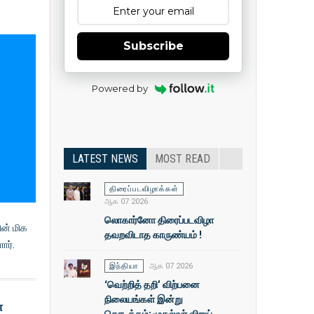
Subscribe
Powered by
LATEST NEWS
MOST READ
திரைப்படவிழாக்கள்
ஆக 07 2026
லொகார்னோ திரைப்படவிழா
ின் மிக
தவறவிடாத காருண்யம் !
ார்.
இந்தியா
ஆக 07 2026
‘வெற்றித் தறி’ விற்பனை
நிலையங்கள் இன்று
்
தொடக்கம்: முதல்வா் விஜய்