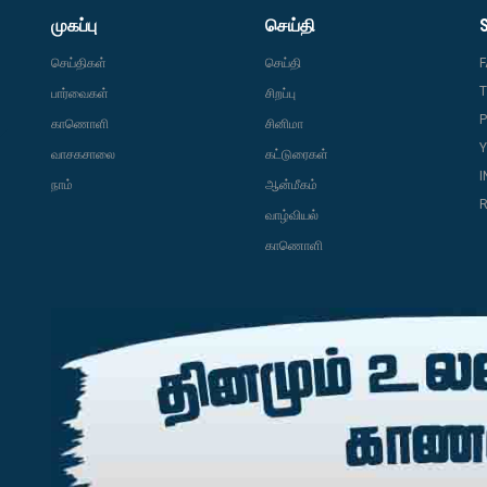
முகப்பு
செய்தி
செய்திகள்
செய்தி
T
பார்வைகள்
சிறப்பு
P
காணொளி
சினிமா
வாசகசாலை
கட்டுரைகள்
நாம்
ஆன்மீகம்
R
வாழ்வியல்
காணொளி