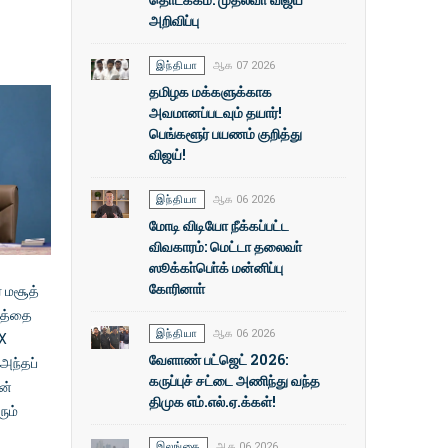
அறிவிப்பு
இந்தியா
ஆக 07 2026
தமிழக மக்களுக்காக
அவமானப்படவும் தயார்!
பெங்களூர் பயணம் குறித்து
விஜய்!
இந்தியா
ஆக 06 2026
மோடி விடியோ நீக்கப்பட்ட
விவகாரம்: மெட்டா தலைவா்
ஸூக்கா்பொ்க் மன்னிப்பு
கோரினாா்
் மசூத்
தத்தை
இந்தியா
ஆக 06 2026
 X
வேளாண் பட்ஜெட் 2026:
அந்தப்
கருப்புச் சட்டை அணிந்து வந்த
ன்
திமுக எம்.எல்.ஏ.க்கள்!
ும்
இலங்கை
ஆக 06 2026