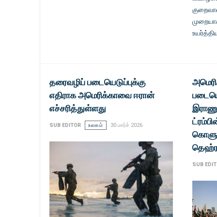
குறைவான
முறையா
உயர்த்தி
தரைவழிப் படையெடுப்புக்கு
அமெரி
எதிராக அமெரிக்காவை ஈரான்
படையெ
எச்சரித்துள்ளது
இராணுவ
ட்ரம்ப
SUB EDITOR
உலகம்
30 மார்ச் 2026
கொளுத
தெஹ்ர
SUB EDI