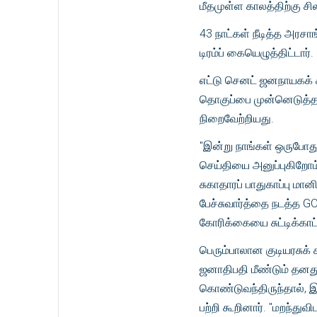
மீதமுள்ள காலத்திற்கு சி
43 நாட்கள் நீடித்த அரச
டிரம்ப் கையெழுத்திட்டார்.
எட்டு செனட் ஜனநாயகக் க
தொகுப்பை முன்னெடுத்த
நிறைவேற்றியது.
"இன்று நாங்கள் ஒருபோது
செய்தியை அனுப்புகிறோம்
சுகாதாரப் பாதுகாப்பு 
பேச்சுவார்த்தை நடத்த 
கோரிக்கையை சுட்டிக்காட்
பெரும்பாலான குடியரசுக் 
ஜனாதிபதி மீண்டும் தனது 
கொண்டுவந்திருந்தால், இது
பற்றி கூறினார். "மறந்த