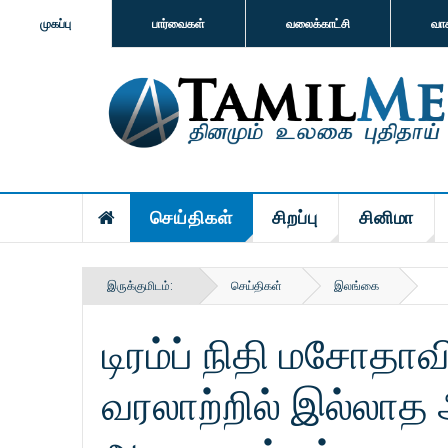
முகப்பு
பார்வைகள்
வலைக்காட்சி
வா
செய்திகள்
சிறப்பு
சினிமா
இருக்குமிடம்:
செய்திகள்
இலங்கை
டிரம்ப் நிதி மசோதாவ
வரலாற்றில் இல்லாத