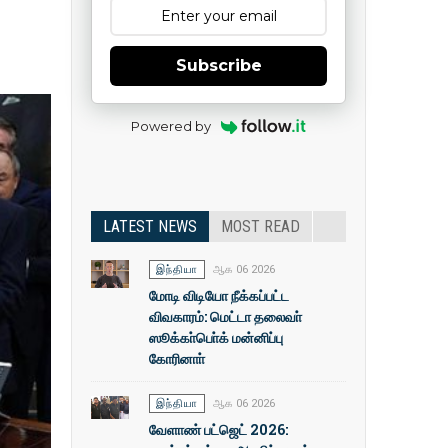
Subscribe
Powered by
LATEST NEWS
MOST READ
இந்தியா
ஆக 06 2026
மோடி விடியோ நீக்கப்பட்ட
விவகாரம்: மெட்டா தலைவா்
ஸூக்கா்பொ்க் மன்னிப்பு
கோரினாா்
இந்தியா
ஆக 06 2026
வேளாண் பட்ஜெட் 2026: