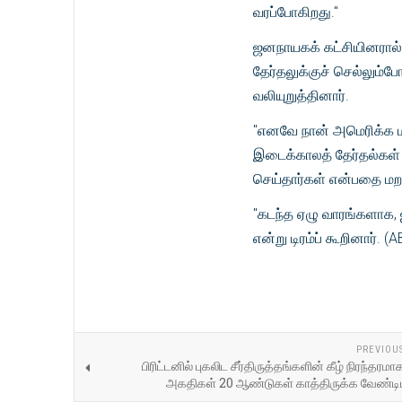
வரப்போகிறது."
ஜனநாயகக் கட்சியினரால் 
தேர்தலுக்குச் செல்லும்
வலியுறுத்தினார்.
"எனவே நான் அமெரிக்க மக
இடைக்காலத் தேர்தல்கள் ம
செய்தார்கள் என்பதை மறந்த
"கடந்த ஏழு வாரங்களாக, 
என்று டிரம்ப் கூறினார். (A
PREVIOU
பிரிட்டனில் புகலிட சீர்திருத்தங்களின் கீழ் நிரந்தரம
அகதிகள் 20 ஆண்டுகள் காத்திருக்க வேண்டியி