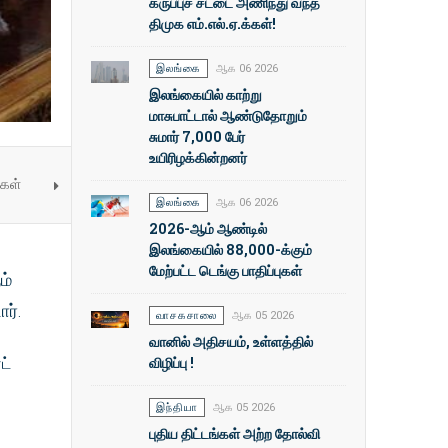
கருப்புச் சட்டை அணிந்து வந்த
திமுக எம்.எல்.ஏ.க்கள்!
இலங்கை
ஆக 06 2026
இலங்கையில் காற்று
மாசுபாட்டால் ஆண்டுதோறும்
சுமார் 7,000 பேர்
உயிரிழக்கின்றனர்
்கள்
இலங்கை
ஆக 06 2026
2026-ஆம் ஆண்டில்
இலங்கையில் 88,000-க்கும்
மேற்பட்ட டெங்கு பாதிப்புகள்
ம்
ர்.
வாசகசாலை
ஆக 05 2026
வானில் அதிசயம், உள்ளத்தில்
விழிப்பு !
ட்
இந்தியா
ஆக 05 2026
புதிய திட்டங்கள் அற்ற தோல்வி