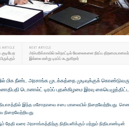
S ARTICLE
NEXT ARTICLE
ாக குடியேற
அமெரிக்காவில் உள்நாட்டில் வேலைகளை நிரப்ப திறமையானவர
ருக்கும்
இல்லை என்று டிரம்ப் கூறுகிறார்
ில் மிக நீண்ட அரசாங்க முடக்கத்தை முடிவுக்குக் கொண்டுவரு
னாதிபதி டொனால்ட் டிரம்ப் புதன்கிழமை இரவு கையெழுத்திட்டா
்தியாசத்தில் இந்த மசோதாவை சபை மாலையில் நிறைவேற்றியது. சென
 நிறைவேற்றியது.
் தேதி வரை அரசாங்கத்திற்கு நிதியளிக்கும் மற்றும் நிதியாண்டின்