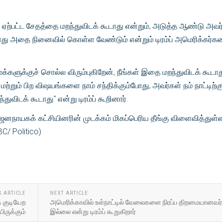
ஏற்பட்ட சேதத்தை மறந்துவிடக் கூடாது என்றும், அடுத்த ஆண்டு அவர
போது அதை நினைவில் கொள்ள வேண்டும் என்றும் டிரம்ப் அமெரிக்கர்
்களுக்குச் சொல்ல விரும்புகிறேன், நீங்கள் இதை மறந்துவிடக் கூடாத
ற்றும் பிற விஷயங்களை நாம் சந்திக்கும்போது, ​​அவர்கள் நம் நாட்டிற்
ுவிடக் கூடாது" என்று டிரம்ப் கூறினார்.
ஜனநாயகக் கட்சியினரின் முடக்கம் மிகப்பெரிய தீங்கு விளைவித்துள்
BC/ Politico)
S ARTICLE
NEXT ARTICLE
ாக குடியேற
அமெரிக்காவில் உள்நாட்டில் வேலைகளை நிரப்ப திறமையானவர
ருக்கும்
இல்லை என்று டிரம்ப் கூறுகிறார்