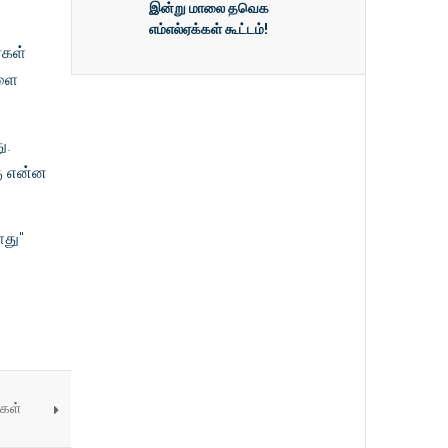
இன்று மாலை தவெக
எம்எல்ஏக்கள் கூட்டம்!
்கள்
களை
ு.
கு என்ன
ளது"
்கள்