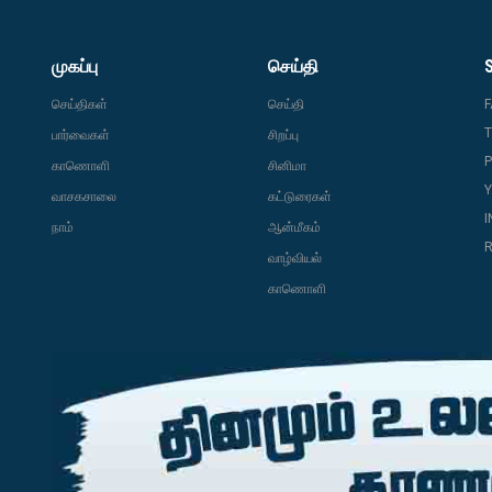
முகப்பு
செய்தி
செய்திகள்
செய்தி
T
பார்வைகள்
சிறப்பு
P
காணொளி
சினிமா
வாசகசாலை
கட்டுரைகள்
நாம்
ஆன்மீகம்
R
வாழ்வியல்
காணொளி