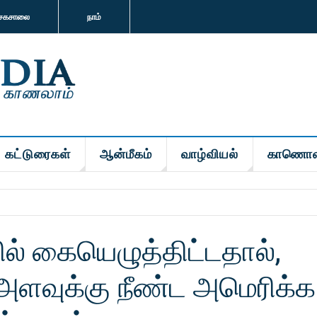
சகசாலை
நாம்
கட்டுரைகள்
ஆன்மீகம்
வாழ்வியல்
காணொள
ில் கையெழுத்திட்டதால்,
 அளவுக்கு நீண்ட அமெரிக்க