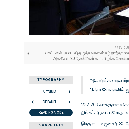
PREVIOU
பிரிட்டனில் புகலிட சீர்திருத்தங்களின் கீழ் நிரந்தரம
அகதிகள் 20 ஆண்டுகள் காத்திருக்க வேண்டியி
அமெரிக்க வரலாற்ற
TYPOGRAPHY
நிதி மசோதாவில் ஜ
MEDIUM
DEFAULT
222-209 வாக்குகள் வித
திங்கட்கிழமை மசோதாவை
READING MODE
இந்த சட்டம் ஜனவரி 30 ஆம
SHARE THIS