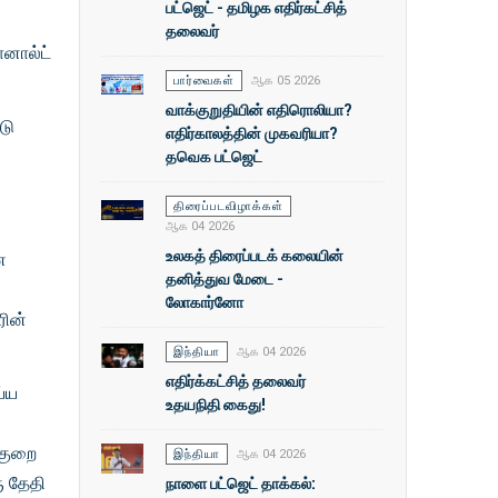
பட்ஜெட் - தமிழக எதிர்கட்சித்
தலைவர்
ொனால்ட்
பார்வைகள்
ஆக 05 2026
வாக்குறுதியின் எதிரொலியா?
டு
எதிர்காலத்தின் முகவரியா?
தவெக பட்ஜெட்
திரைப்படவிழாக்கள்
ஆக 04 2026
உலகத் திரைப்படக் கலையின்
ன
தனித்துவ மேடை -
லோகார்னோ
ரின்
இந்தியா
ஆக 04 2026
எதிர்க்கட்சித் தலைவர்
ய்ய
உதயநிதி கைது!
்குறை
இந்தியா
ஆக 04 2026
ு தேதி
நாளை பட்ஜெட் தாக்கல்: