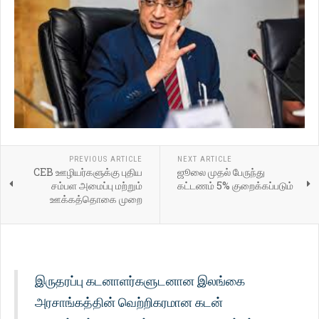
PREVIOUS ARTICLE
NEXT ARTICLE
CEB ஊழியர்களுக்கு புதிய
ஜூலை முதல் பேருந்து
சம்பள அமைப்பு மற்றும்
கட்டணம் 5% குறைக்கப்படும்
ஊக்கத்தொகை முறை
இருதரப்பு கடனாளர்களுடனான இலங்கை
அரசாங்கத்தின் வெற்றிகரமான கடன்