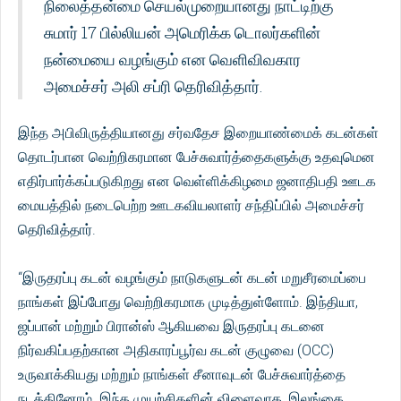
நிலைத்தன்மை செயல்முறையானது நாட்டிற்கு
சுமார் 17 பில்லியன் அமெரிக்க டொலர்களின்
நன்மையை வழங்கும் என வெளிவிவகார
அமைச்சர் அலி சப்ரி தெரிவித்தார்.
இந்த அபிவிருத்தியானது சர்வதேச இறையாண்மைக் கடன்கள்
தொடர்பான வெற்றிகரமான பேச்சுவார்த்தைகளுக்கு உதவுமென
எதிர்பார்க்கப்படுகிறது என வெள்ளிக்கிழமை ஜனாதிபதி ஊடக
மையத்தில் நடைபெற்ற ஊடகவியலாளர் சந்திப்பில் அமைச்சர்
தெரிவித்தார்.
“இருதரப்பு கடன் வழங்கும் நாடுகளுடன் கடன் மறுசீரமைப்பை
நாங்கள் இப்போது வெற்றிகரமாக முடித்துள்ளோம். இந்தியா,
ஜப்பான் மற்றும் பிரான்ஸ் ஆகியவை இருதரப்பு கடனை
நிர்வகிப்பதற்கான அதிகாரப்பூர்வ கடன் குழுவை (OCC)
உருவாக்கியது மற்றும் நாங்கள் சீனாவுடன் பேச்சுவார்த்தை
நடத்தினோம். இந்த முயற்சிகளின் விளைவாக, இலங்கை