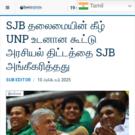
Tamil
இருக்குமிடம்:
செய்திகள்
இலங்கை
19
NEW ARTICLES
SJB தலைமையின் கீழ்
UNP உடனான கூட்டு
அரசியல் திட்டத்தை SJB
அங்கீகரித்தது
SUB EDITOR
10 அக்டோபர் 2025
இலங்கை