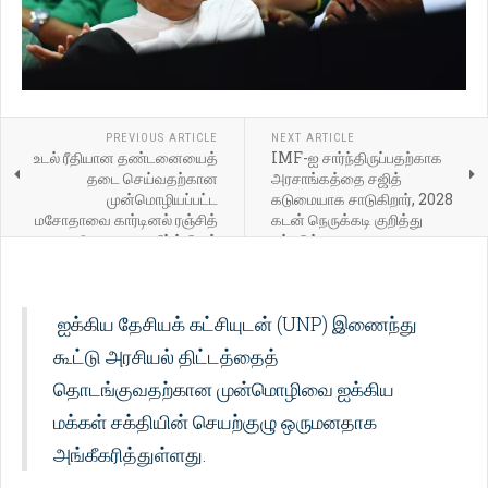
PREVIOUS ARTICLE
NEXT ARTICLE
உடல் ரீதியான தண்டனையைத்
IMF-ஐ சார்ந்திருப்பதற்காக
தடை செய்வதற்கான
அரசாங்கத்தை சஜித்
முன்மொழியப்பட்ட
கடுமையாக சாடுகிறார், 2028
மசோதாவை கார்டினல் ரஞ்சித்
கடன் நெருக்கடி குறித்து
கடுமையாக எதிர்க்கிறார்
எச்சரிக்கை
ஐக்கிய தேசியக் கட்சியுடன் (UNP) இணைந்து
கூட்டு அரசியல் திட்டத்தைத்
தொடங்குவதற்கான முன்மொழிவை ஐக்கிய
மக்கள் சக்தியின் செயற்குழு ஒருமனதாக
அங்கீகரித்துள்ளது.