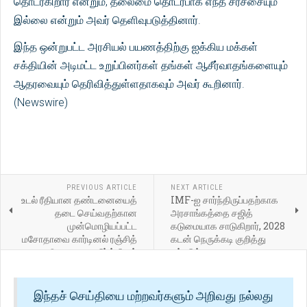
தொடர்கிறார் என்றும், தலைமை தொடர்பாக எந்த சர்ச்சையும்
இல்லை என்றும் அவர் தெளிவுபடுத்தினார்.
இந்த ஒன்றுபட்ட அரசியல் பயணத்திற்கு ஐக்கிய மக்கள்
சக்தியின் அடிமட்ட உறுப்பினர்கள் தங்கள் ஆசீர்வாதங்களையும்
ஆதரவையும் தெரிவித்துள்ளதாகவும் அவர் கூறினார்.
(Newswire)
PREVIOUS ARTICLE
NEXT ARTICLE
உடல் ரீதியான தண்டனையைத்
IMF-ஐ சார்ந்திருப்பதற்காக
தடை செய்வதற்கான
அரசாங்கத்தை சஜித்
முன்மொழியப்பட்ட
கடுமையாக சாடுகிறார், 2028
மசோதாவை கார்டினல் ரஞ்சித்
கடன் நெருக்கடி குறித்து
கடுமையாக எதிர்க்கிறார்
எச்சரிக்கை
இந்தச் செய்தியை மற்றவர்களும் அறிவது நல்லது