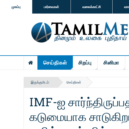
முகப்பு
பார்வைகள்
வலைக்காட்சி
வா
செய்திகள்
சிறப்பு
சினிமா
இருக்குமிடம்:
செய்திகள்
IMF-ஐ சார்ந்திருப்
கடுமையாக சாடுகிறார