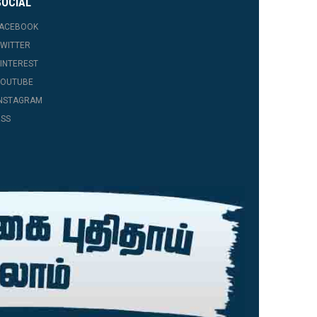
SOCIAL
FACEBOOK
WITTER
INTEREST
YOUTUBE
INSTAGRAM
SS