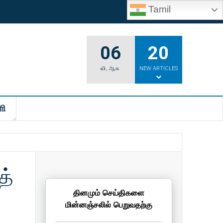
Tamil
06
20
வி
,
ஆக
NEW ARTICLES
ி
த்
தினமும் செய்திகளை
மின்னஞ்சலில் பெறுவதற்கு