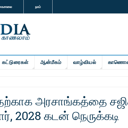
சகசாலை
நாம்
கட்டுரைகள்
ஆன்மீகம்
வாழ்வியல்
காணொள
பதற்காக அரசாங்கத்தை சஜி
், 2028 கடன் நெருக்கடி