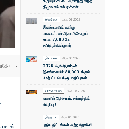
கருப்புச் சட்டை அணிந்து வந்த
திமுக எம்.எல்.ஏ.க்கள்!
இலங்கை
ஆக 06 2026
இலங்கையில் காற்று
மாசுபாட்டால் ஆண்டுதோறும்
சுமார் 7,000 பேர்
உயிரிழக்கின்றனர்
இலங்கை
ஆக 06 2026
 இந்திய
2026-ஆம் ஆண்டில்
இலங்கையில் 88,000-க்கும்
மேற்பட்ட டெங்கு பாதிப்புகள்
வாசகசாலை
ஆக 05 2026
வானில் அதிசயம், உள்ளத்தில்
்
விழிப்பு !
இந்தியா
ஆக 05 2026
புதிய திட்டங்கள் அற்ற தோல்வி
ிய கடன்