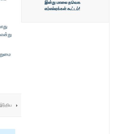
இன்று மாலை தவெக
எம்எல்ஏக்கள் கூட்டம்!
போது
 என்று
ற்றுமை
 இந்திய