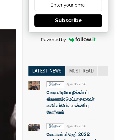
Subscribe
Powered by
LATEST NEWS
MOST READ
இந்தியா
ஆக 06 2026
மோடி விடியோ நீக்கப்பட்ட
விவகாரம்: மெட்டா தலைவா்
ஸூக்கா்பொ்க் மன்னிப்பு
கோரினாா்
இந்தியா
ஆக 06 2026
வேளாண் பட்ஜெட் 2026: