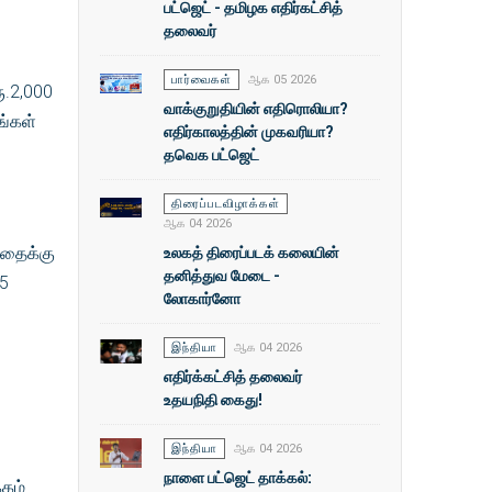
பட்ஜெட் - தமிழக எதிர்கட்சித்
தலைவர்
பார்வைகள்
ஆக 05 2026
ூ.2,000
வாக்குறுதியின் எதிரொலியா?
ங்கள்
எதிர்காலத்தின் முகவரியா?
தவெக பட்ஜெட்
திரைப்படவிழாக்கள்
ஆக 04 2026
உலகத் திரைப்படக் கலையின்
ாதைக்கு
தனித்துவ மேடை -
 5
லோகார்னோ
இந்தியா
ஆக 04 2026
எதிர்க்கட்சித் தலைவர்
உதயநிதி கைது!
இந்தியா
ஆக 04 2026
நாளை பட்ஜெட் தாக்கல்:
கம்