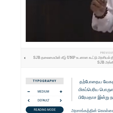
PREVIOU
SJB தலைமையின் கீழ் UNP உடனான கூட்டு அரசியல் த
SJB அங்கீ
தற்போதைய வேகத்தி
TYPOGRAPHY
மிகப்பெரிய பொருளா
MEDIUM
பிரேமதாச இன்று ந
DEFAULT
READING MODE
அரசாங்கத்தின் கொள்கை அ