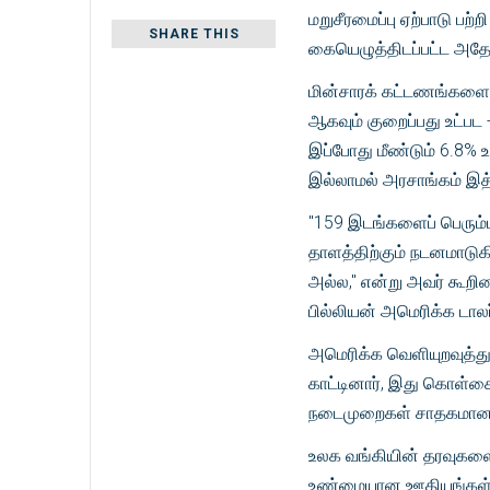
மறுசீரமைப்பு ஏற்பாடு பற்
SHARE THIS
கையெழுத்திடப்பட்ட அதே ஒ
மின்சாரக் கட்டணங்களை 3
ஆகவும் குறைப்பது உட்பட 
இப்போது மீண்டும் 6.8% உய
இல்லாமல் அரசாங்கம் இத்
"159 இடங்களைப் பெரும்
தாளத்திற்கும் நடனமாடுக
அல்ல," என்று அவர் கூறின
பில்லியன் அமெரிக்க டால
அமெரிக்க வெளியுறவுத்து
காட்டினார், இது கொள்க
நடைமுறைகள் சாதகமான மு
உலக வங்கியின் தரவுகள
உண்மையான ஊதியங்கள் வீ