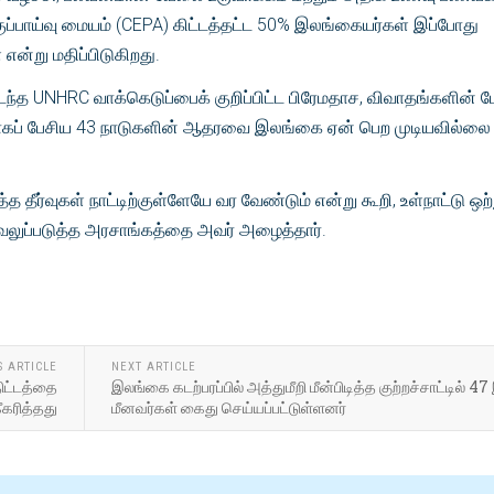
ப்பாய்வு மையம் (CEPA) கிட்டத்தட்ட 50% இலங்கையர்கள் இப்போது
என்று மதிப்பிடுகிறது.
நடந்த UNHRC வாக்கெடுப்பைக் குறிப்பிட்ட பிரேமதாச, விவாதங்களின் 
ையாகப் பேசிய 43 நாடுகளின் ஆதரவை இலங்கை ஏன் பெற முடியவில்லை
்த தீர்வுகள் நாட்டிற்குள்ளேயே வர வேண்டும் என்று கூறி, உள்நாட்டு ஒ
 வலுப்படுத்த அரசாங்கத்தை அவர் அழைத்தார்.
S ARTICLE
NEXT ARTICLE
ிட்டத்தை
இலங்கை கடற்பரப்பில் அத்துமீறி மீன்பிடித்த குற்றச்சாட்டில் 47
கரித்தது
மீனவர்கள் கைது செய்யப்பட்டுள்ளனர்