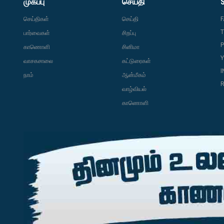
முகப்பு
செய்தி
செய்திகள்
செய்தி
T
பார்வைகள்
சிறப்பு
P
காணொளி
சினிமா
வாசகசாலை
கட்டுரைகள்
நாம்
ஆன்மீகம்
R
வாழ்வியல்
காணொளி