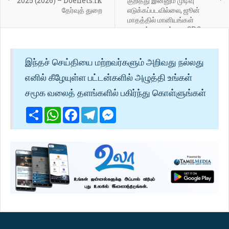
2025 (2026) – Doenets.lk
குறித்து இன்னும் முடிவு
தேர்வுத் துறை
எடுக்கப்படவில்லை, ஜூன்
மாதத்தில் மானியங்கள்
முடிவுக்கு வரும் என CPC,
CPOF-க்கு தெரிவித்துள்ளது.
இந்தச் செய்தியை மற்றவர்களும் அறிவது நல்லது
எனில் கீழேயுள்ள பட்டன்களில் அழுத்தி உங்கள்
சமூக வலைத் தளங்களில் பகிர்ந்து கொள்ளுங்கள்
Share
WhatsApp
Facebook
Telegram
Messenger