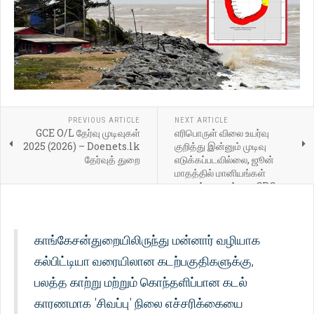
PREVIOUS ARTICLE
NEXT ARTICLE
GCE O/L தேர்வு முடிவுகள்
எரிபொருள் விலை உயர்வு
2025 (2026) – Doenets.lk
குறித்து இன்னும் முடிவு
தேர்வுத் துறை
எடுக்கப்படவில்லை, ஜூன்
மாதத்தில் மானியங்கள்
முடிவுக்கு வரும் என CPC,
CPOF-க்கு தெரிவித்துள்ளது.
காங்கேசன்துறையிலிருந்து மன்னார் வழியாக
கல்பிட்டியா வரையிலான கடற்பகுதிகளுக்கு,
பலத்த காற்று மற்றும் கொந்தளிப்பான கடல்
காரணமாக 'சிவப்பு' நிலை எச்சரிக்கையை