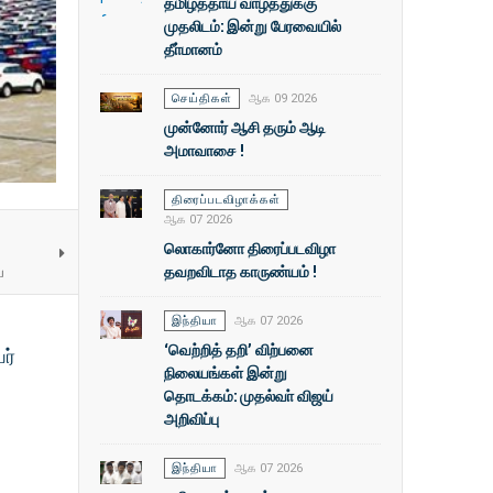
தமிழ்த்தாய் வாழ்த்துக்கு
முதலிடம்: இன்று பேரவையில்
தீா்மானம்
செய்திகள்
ஆக 09 2026
முன்னோர் ஆசி தரும் ஆடி
அமாவாசை !
திரைப்படவிழாக்கள்
ஆக 07 2026
லொகார்னோ திரைப்படவிழா
ய
தவறவிடாத காருண்யம் !
இந்தியா
ஆக 07 2026
‘வெற்றித் தறி’ விற்பனை
ர்
நிலையங்கள் இன்று
தொடக்கம்: முதல்வா் விஜய்
அறிவிப்பு
இந்தியா
ஆக 07 2026