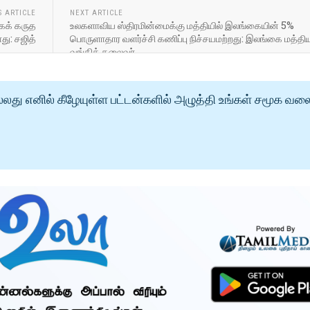
S ARTICLE
NEXT ARTICLE
கக் கருத
உலகளாவிய ஸ்திரமின்மைக்கு மத்தியில் இலங்கையின் 5%
து: சஜித்
பொருளாதார வளர்ச்சி கணிப்பு நிச்சயமற்றது: இலங்கை மத்தி
வங்கித் தலைவர்
்லது எனில் கீழேயுள்ள பட்டன்களில் அழுத்தி உங்கள் சமூக வல