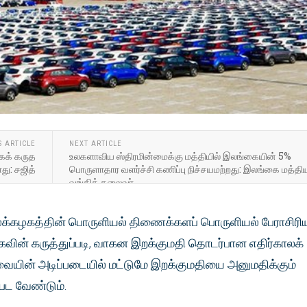
S ARTICLE
NEXT ARTICLE
கக் கருத
உலகளாவிய ஸ்திரமின்மைக்கு மத்தியில் இலங்கையின் 5%
து: சஜித்
பொருளாதார வளர்ச்சி கணிப்பு நிச்சயமற்றது: இலங்கை மத்தி
வங்கித் தலைவர்
ைக்கழகத்தின் பொருளியல் திணைக்களப் பொருளியல் பேராசிரிய
்கவின் கருத்துப்படி, வாகன இறக்குமதி தொடர்பான எதிர்காலக்
யின் அடிப்படையில் மட்டுமே இறக்குமதியை அனுமதிக்கும்
பட வேண்டும்.