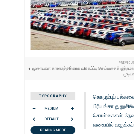
PREVIOU
முறையான காரணத்திற்காக வரி ஏய்ப்பு செய்வதைக் குற்றமா
முடியா
கொழும்புப் பல்கல
TYPOGRAPHY
பிரியங்கா துனுசிங
MEDIUM
கொள்கைகள், தேவை
DEFAULT
வகையில் வகுக்கப்
READING MODE