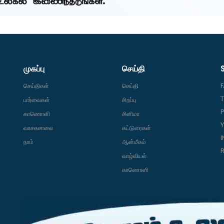
முகப்பு
செய்தி
செய்திகள்
செய்தி
T
பார்வைகள்
சிறப்பு
P
காணொளி
சினிமா
வாசகசாலை
கட்டுரைகள்
நாம்
ஆன்மீகம்
R
வாழ்வியல்
காணொளி