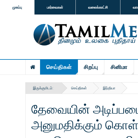
முகப்பு
பார்வைகள்
வலைக்காட்சி
வா
செய்திகள்
சிறப்பு
சினிமா
இருக்குமிடம்:
செய்திகள்
இந்தியா
தேவையின் அடிப்பட
அனுமதிக்கும் கொள