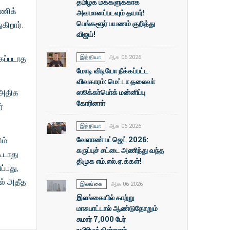
தமிழக மக்களுக்காக
ணிக்
அவமானப்படவும் தயார்!
பெங்களூர் பயணம் குறித்து
கிறார்.
விஜய்!
கப்படாத
இந்தியா
ஆக 06 2026
மோடி விடியோ நீக்கப்பட்ட
விவகாரம்: மெட்டா தலைவா்
ஸூக்கா்பொ்க் மன்னிப்பு
 அதிக
கோரினாா்
்
இந்தியா
ஆக 06 2026
வேளாண் பட்ஜெட் 2026:
ம்
கருப்புச் சட்டை அணிந்து வந்த
ூடாது
திமுக எம்.எல்.ஏ.க்கள்!
ப்பது,
ல் அதீத
இலங்கை
ஆக 06 2026
இலங்கையில் காற்று
மாசுபாட்டால் ஆண்டுதோறும்
சுமார் 7,000 பேர்
உயிரிழக்கின்றனர்