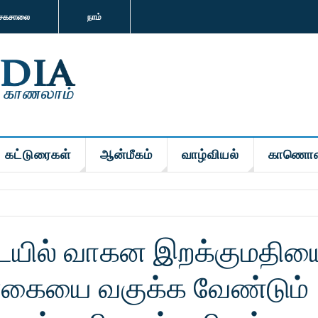
சகசாலை
நாம்
கட்டுரைகள்
ஆன்மீகம்
வாழ்வியல்
காணொள
ையில் வாகன இறக்குமதிய
்கையை வகுக்க வேண்டும்