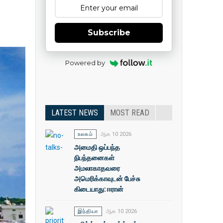
Subscribe
Powered by
LATEST NEWS
MOST READ
உலகம்
ஆக 10 2026
அமைதி ஒப்பந்த
நிபந்தனைகள்
அமலாகாதவரை
அமெரிக்காவுடன் பேச்சு
கிடையாது: ஈரான்
இந்தியா
ஆக 10 2026