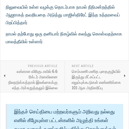
நிலுவையில் உள்ள வழக்கு தொடர்பாக நாமல் நீதிமன்றத்தில்
ஆஜராகத் தவறியதை அடுத்து மாஜிஸ்திரேட் இந்த உத்தரவைப்
பிறப்பித்தார்.
நாமல் தற்போது ஒரு தனியார் நிகழ்வில் கலந்து கொள்வதற்காக
மாலத்தீவில் உள்ளார்.
PREVIOUS ARTICLE
NEXT ARTICLE
வங்காள விரிகுடாவில் 6.6
செம்மணி மனித புதைகுழியில்
ரிக்டர் அளவிலான
இருந்து மீட்கப்பட்ட
நிலநடுக்கத்தால் இலங்கைக்கு
எலும்புக்கூடுகள் எண்ணிக்கை
எந்த அச்சுறுத்தலும் இல்லை
101 ஆக அதிகரிப்பு
இந்தச் செய்தியை மற்றவர்களும் அறிவது நல்லது
எனில் கீழேயுள்ள பட்டன்களில் அழுத்தி உங்கள்
சமூக வலைத் தளங்களில் பகிர்ந்து கொள்ளுங்கள்