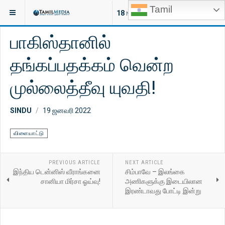
Tamil
இருக்குமிடம்:
செய்திகள்
உலகம்
18
NEW ARTICLES
பாகிஸ்தானில்
தங்கப்பதக்கம் வென்ற
முல்லைத்தீவு யுவதி!
SINDU
19 ஜனவரி 2022
விளையாட்டு
PREVIOUS ARTICLE
NEXT ARTICLE
இந்திய டென்னிஸ் வீராங்கனை
சிம்பாவே – இலங்கை
சானியா மிர்சா ஓய்வு!
அணிகளுக்கு இடையிலான
இரண்டாவது போட்டி இன்று