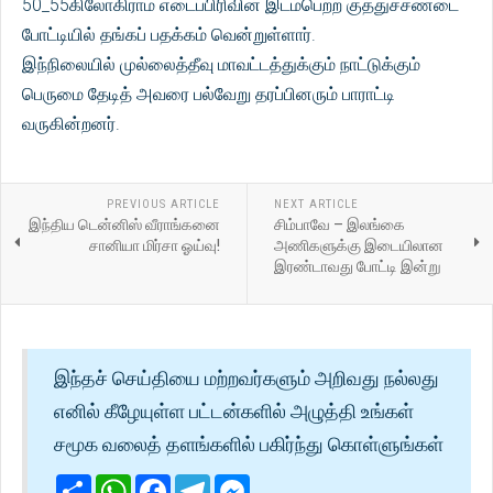
50_55கிலோகிராம் எடைப்பிரிவின் இடம்பெற்ற குத்துச்சண்டை
போட்டியில் தங்கப் பதக்கம் வென்றுள்ளார்.
இந்நிலையில் முல்லைத்தீவு மாவட்டத்துக்கும் நாட்டுக்கும்
பெருமை தேடித் அவரை பல்வேறு தரப்பினரும் பாராட்டி
வருகின்றனர்.
PREVIOUS ARTICLE
NEXT ARTICLE
இந்திய டென்னிஸ் வீராங்கனை
சிம்பாவே – இலங்கை
சானியா மிர்சா ஓய்வு!
அணிகளுக்கு இடையிலான
இரண்டாவது போட்டி இன்று
இந்தச் செய்தியை மற்றவர்களும் அறிவது நல்லது
எனில் கீழேயுள்ள பட்டன்களில் அழுத்தி உங்கள்
சமூக வலைத் தளங்களில் பகிர்ந்து கொள்ளுங்கள்
Share
WhatsApp
Facebook
Telegram
Messenger