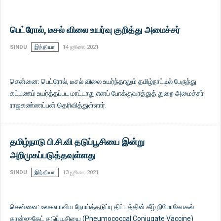
பெட்ரோல், டீசல் விலை உயர்வு குறித்து அமைச்சர்
SINDU
இந்தியா
14 ஜூலை 2021
சென்னை: பெட்ரோல், டீசல் விலை உயர்ந்தாலும் தமிழ்நாட்டில் பேருந்து
கட்டணம் உயர்த்தப்பட மாட்டாது எனப் போக்குவரத்துத் துறை அமைச்சர்
ராஜகண்ணப்பன் தெரிவித்துள்ளார்.
தமிழ்நாடு பி.சி.வி தடுப்பூசியை இன்று
அறிமுகப்படுத்தவுள்ளது
SINDU
இந்தியா
13 ஜூலை 2021
சென்னை: உலகளாவிய நோய்த்தடுப்பு திட்டத்தின் கீழ் நிமோகோகல்
கான்ஜுகேட் தடுப்பூசியை (Pneumococcal Conjugate Vaccine)