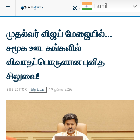
Tamil
இருக்குமிடம்:
செய்திகள்
இலங்கை
20
NEW ARTICLES
முதல்வர் விஜய் மேஜையில்...
சமூக ஊடகங்களில்
விவாதப்பொருளான புனித
சிலுவை!
SUB EDITOR
இந்தியா
19 ஜூலை 2026