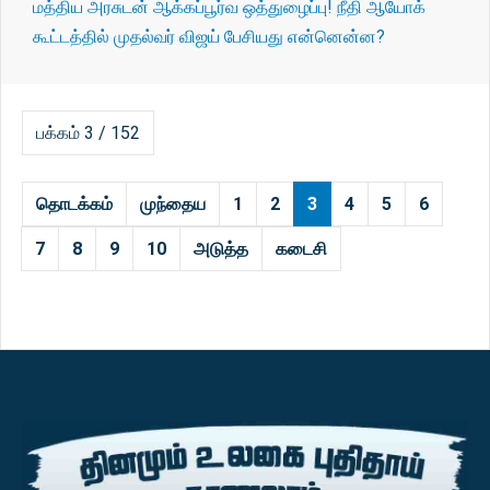
மத்திய அரசுடன் ஆக்கப்பூர்வ ஒத்துழைப்பு! நீதி ஆயோக்
கூட்டத்தில் முதல்வர் விஜய் பேசியது என்னென்ன?
பக்கம் 3 / 152
தொடக்கம்
முந்தைய
1
2
3
4
5
6
7
8
9
10
அடுத்த
கடைசி