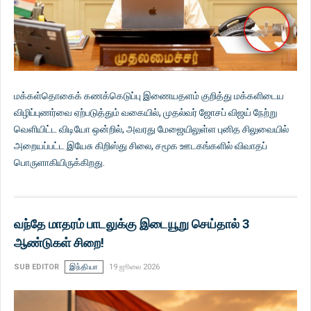
மக்கள்தொகைக் கணக்கெடுப்பு இணையதளம் குறித்து மக்களிடைய
விழிப்புணர்வை ஏற்படுத்தும் வகையில், முதல்வர் ஜோசப் விஜய் நேற்று
வெளியிட்ட விடியோ ஒன்றில், அவரது மேஜையிலுள்ள புனித சிலுவையில்
அறையப்பட்ட இயேசு கிறிஸ்து சிலை, சமூக ஊடகங்களில் விவாதப்
பொருளாகியிருக்கிறது.
வந்தே மாதரம் பாடலுக்கு இடையூறு செய்தால் 3
ஆண்டுகள் சிறை!
SUB EDITOR
இந்தியா
19 ஜூலை 2026