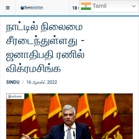
Tamil
இருக்குமிடம்:
ஐரோப்பா
18
NEW ARTICLES
நாட்டில் நிலைமை
சீரடைந்துள்ளது -
ஜனாதிபதி ரணில்
விக்ரமசிங்க
SINDU
16 ஆகஸ்ட் 2022
இலங்கை