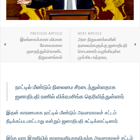
PREVIOUS ARTICLE
NEXT ARTICLE
இலங்கைக்கான விமான
அரச நிறுவனங்களின்
சேவைகளை
தலைவர்களுக்கு ஜனாதிபதி
குறைத்துக்கொண்ட
செயலாளர் வழங்கியுள்ள
நிறுவனங்கள்
முக்கிய உத்தரவு
நாட்டில் மீண்டும் நிலைமை சீரடைந்துள்ளதாக
ஜனாதிபதி ரணில் விக்ரமசிங்க தெரிவித்துள்ளார்.
இதன் காரணமாக நாட்டில் மீண்டும் அவசரகாலச் சட்டம்
நீடிக்கப்படமாட்டாது என்றும் ஜனாதிபதி சுட்டிக்காட்டினார்.
இந்த வார இறுதியில் காலாவதியாகவிருந்த அவசரகாலச் சட்டம்