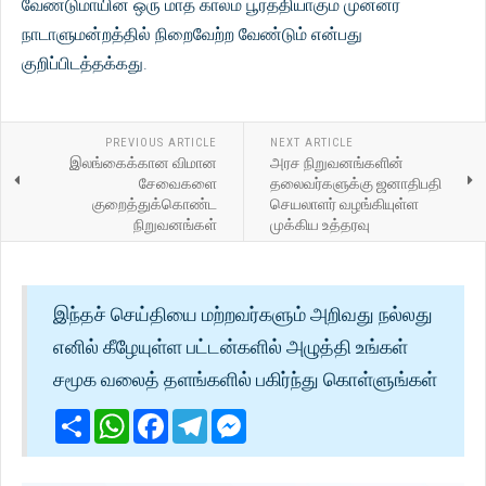
வேண்டுமாயின் ஒரு மாத காலம் பூர்த்தியாகும் முன்னர்
நாடாளுமன்றத்தில் நிறைவேற்ற வேண்டும் என்பது
குறிப்பிடத்தக்கது.
PREVIOUS ARTICLE
NEXT ARTICLE
இலங்கைக்கான விமான
அரச நிறுவனங்களின்
சேவைகளை
தலைவர்களுக்கு ஜனாதிபதி
குறைத்துக்கொண்ட
செயலாளர் வழங்கியுள்ள
நிறுவனங்கள்
முக்கிய உத்தரவு
இந்தச் செய்தியை மற்றவர்களும் அறிவது நல்லது
எனில் கீழேயுள்ள பட்டன்களில் அழுத்தி உங்கள்
சமூக வலைத் தளங்களில் பகிர்ந்து கொள்ளுங்கள்
Share
WhatsApp
Facebook
Telegram
Messenger