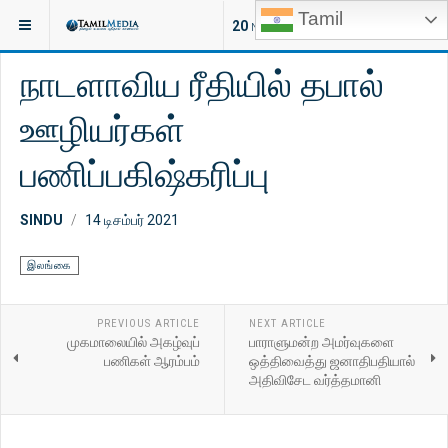
Tamil
இருக்குமிடம்:
இலங்கை
20
NEW ARTICLES
நாடளாவிய ரீதியில் தபால்
ஊழியர்கள்
பணிப்பகிஷ்கரிப்பு
SINDU
14 டிசம்பர் 2021
இலங்கை
PREVIOUS ARTICLE
NEXT ARTICLE
முகமாலையில் அகழ்வுப்
பாராளுமன்ற அமர்வுகளை
பணிகள் ஆரம்பம்
ஒத்திவைத்து ஜனாதிபதியால்
அதிவிசேட வர்த்தமானி