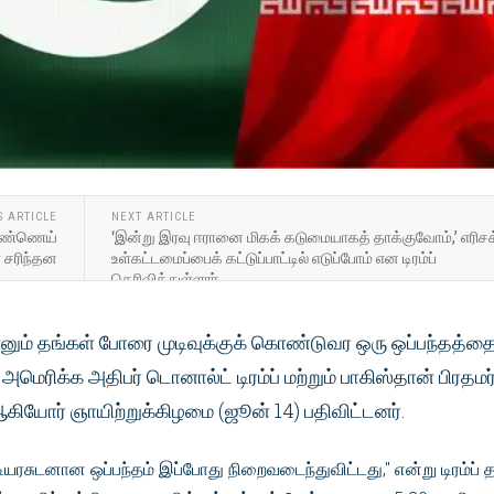
S ARTICLE
NEXT ARTICLE
 எண்ணெய்
‘இன்று இரவு ஈரானை மிகக் கடுமையாகத் தாக்குவோம்,’ எரிசக
 சரிந்தன
உள்கட்டமைப்பைக் கட்டுப்பாட்டில் எடுப்போம் என டிரம்ப்
தெரிவித்துள்ளார்
ானும் தங்கள் போரை முடிவுக்குக் கொண்டுவர ஒரு ஒப்பந்தத்த
 அமெரிக்க அதிபர் டொனால்ட் டிரம்ப் மற்றும் பாகிஸ்தான் பிரதமர
கியோர் ஞாயிற்றுக்கிழமை (ஜூன் 14) பதிவிட்டனர்.
ியரசுடனான ஒப்பந்தம் இப்போது நிறைவடைந்துவிட்டது," என்று டிரம்ப்