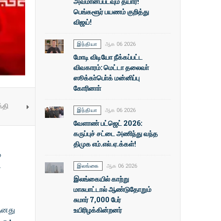
அவமானப்படவும் தயார்!
பெங்களூர் பயணம் குறித்து
விஜய்!
இந்தியா
ஆக 06 2026
மோடி விடியோ நீக்கப்பட்ட
விவகாரம்: மெட்டா தலைவா்
ஸூக்கா்பொ்க் மன்னிப்பு
கோரினாா்
்தி
இந்தியா
ஆக 06 2026
வேளாண் பட்ஜெட் 2026:
கருப்புச் சட்டை அணிந்து வந்த
திமுக எம்.எல்.ஏ.க்கள்!
ை
்
இலங்கை
ஆக 06 2026
இலங்கையில் காற்று
மாசுபாட்டால் ஆண்டுதோறும்
சுமார் 7,000 பேர்
 தனது
உயிரிழக்கின்றனர்