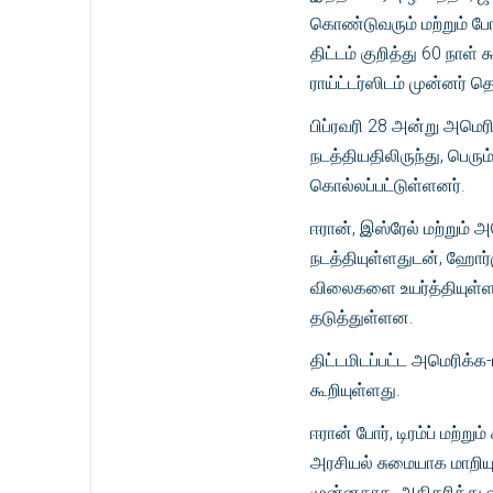
கொண்டுவரும் மற்றும் போர
திட்டம் குறித்து 60 நாள்
ராய்ட்டர்ஸிடம் முன்னர் த
பிப்ரவரி 28 அன்று அமெரி
நடத்தியதிலிருந்து, பெர
கொல்லப்பட்டுள்ளனர்.
ஈரான், இஸ்ரேல் மற்றும
நடத்தியுள்ளதுடன், ஹோர்
விலைகளை உயர்த்தியுள்ள
தடுத்துள்ளன.
திட்டமிடப்பட்ட அமெரிக்க
கூறியுள்ளது.
ஈரான் போர், டிரம்ப் மற்று
அரசியல் சுமையாக மாறியு
முன்னதாக, அதிகரித்து வ