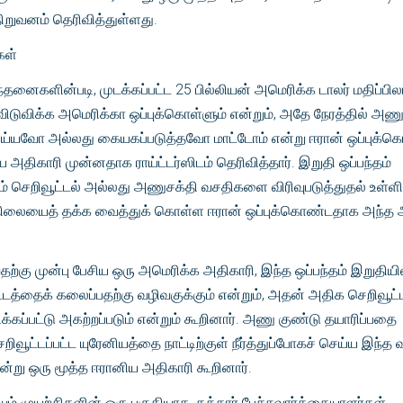
ிறுவனம் தெரிவித்துள்ளது.
கள்
ந்தனைகளின்படி, முடக்கப்பட்ட 25 பில்லியன் அமெரிக்க டாலர் மதிப்பி
டுவிக்க அமெரிக்கா ஒப்புக்கொள்ளும் என்றும், அதே நேரத்தில் அண
ய்யவோ அல்லது கையகப்படுத்தவோ மாட்டோம் என்று ஈரான் ஒப்புக்கொ
ய அதிகாரி முன்னதாக ராய்ட்டர்ஸிடம் தெரிவித்தார். இறுதி ஒப்பந்தம்
யம் செறிவூட்டல் அல்லது அணுசக்தி வசதிகளை விரிவுபடுத்துதல் உள்ளி
லையைத் தக்க வைத்துக் கொள்ள ஈரான் ஒப்புக்கொண்டதாக அந்த 
வதற்கு முன்பு பேசிய ஒரு அமெரிக்க அதிகாரி, இந்த ஒப்பந்தம் இறுதியி
்டத்தைக் கலைப்பதற்கு வழிவகுக்கும் என்றும், அதன் அதிக செறிவூட்ட
ிக்கப்பட்டு அகற்றப்படும் என்றும் கூறினார். அணு குண்டு தயாரிப்பதை
றிவூட்டப்பட்ட யுரேனியத்தை நாட்டிற்குள் நீர்த்துப்போகச் செய்ய இந்த
என்று ஒரு மூத்த ஈரானிய அதிகாரி கூறினார்.
ும் முயற்சிகளின் ஒரு பகுதியாக, கத்தார் பேச்சுவார்த்தையாளர்கள்