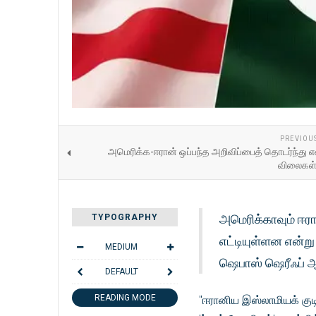
PREVIOU
அமெரிக்க-ஈரான் ஒப்பந்த அறிவிப்பைத் தொடர்ந்து
விலைகள்
அமெரிக்காவும் ஈர
TYPOGRAPHY
எட்டியுள்ளன என்று
MEDIUM
ஷெபாஸ் ஷெரீஃப் ஆ
DEFAULT
READING MODE
"ஈரானிய இஸ்லாமியக் குட