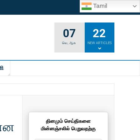
Tamil
07
22
வெ
,
ஆக
NEW ARTICLES
ி
 என
தினமும் செய்திகளை
மின்னஞ்சலில் பெறுவதற்கு