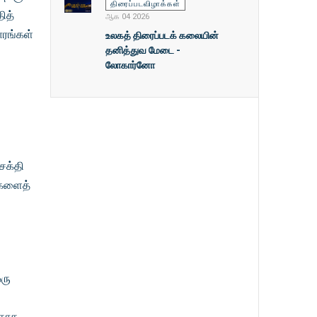
திரைப்படவிழாக்கள்
ித்
ஆக 04 2026
டாரங்கள்
உலகத் திரைப்படக் கலையின்
தனித்துவ மேடை -
லோகார்னோ
சக்தி
்களைத்
ஒரு
பதாக