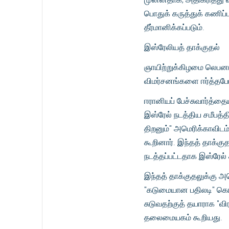
பொதுக் கருத்துக் கணிப்ப
தீர்மானிக்கப்படும்.
இஸ்ரேலியத் தாக்குதல்
ஞாயிற்றுக்கிழமை லெபனான் 
விமர்சனங்களை ஈர்த்தபோதி
ஈரானியப் பேச்சுவார்த்தைய
இஸ்ரேல் நடத்திய சமீபத்
திறனும்" அமெரிக்காவிடம
கூறினார். இந்தத் தாக்க
நடத்தப்பட்டதாக இஸ்ரேல் 
இந்தத் தாக்குதலுக்கு அ
"கடுமையான பதிலடி" கொடு
சுடுவதற்குத் தயாராக "வி
தலைமையகம் கூறியது.