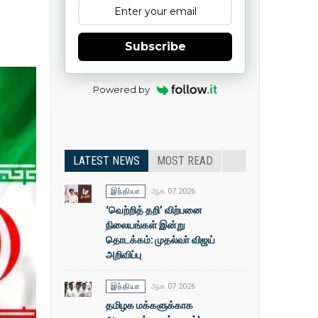
Subscribe
Powered by
LATEST NEWS
MOST READ
இந்தியா
ஆக 07 2026
‘வெற்றித் தறி’ விற்பனை
நிலையங்கள் இன்று
தொடக்கம்: முதல்வா் விஜய்
அறிவிப்பு
இந்தியா
ஆக 07 2026
தமிழக மக்களுக்காக