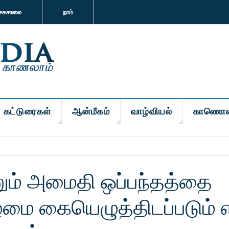
சகசாலை
நாம்
கட்டுரைகள்
ஆன்மீகம்
வாழ்வியல்
காணொள
னும் அமைதி ஒப்பந்தத்தை
ிழமை கையெழுத்திடப்படும்