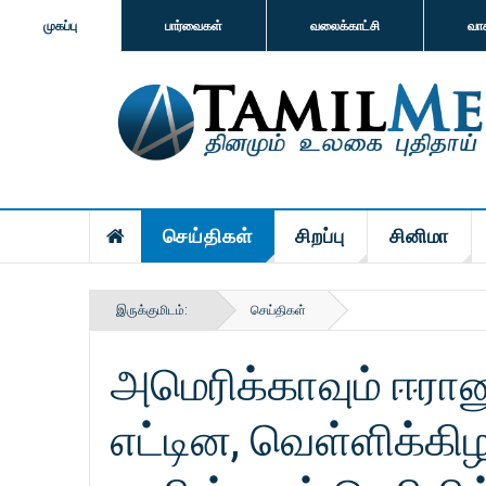
முகப்பு
பார்வைகள்
வலைக்காட்சி
வா
செய்திகள்
சிறப்பு
சினிமா
இருக்குமிடம்:
செய்திகள்
அமெரிக்காவும் ஈரா
எட்டின, வெள்ளிக்க