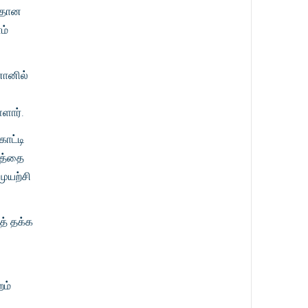
மீதான
ம்
னானில்
ளார்.
ாட்டி
தத்தை
முயற்சி
த் தக்க
றம்