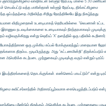
ில் ஞாயிற்றுக்கிழமை வாஷிங்டன் உள்ளூர் நேரப்படி மாலை 5.30 மணியள
ச் செயல்பட்டு வந்த பாகிஸ்தான் உள்ளூர் நேரப்படி, திங்கட்கிழமை
்த ஒப்பந்தத்தை அறிவித்த சிறிது நேரத்திலேயே இது நிகழ்ந்தது.
ல்லியமான விதிமுறைகள் உடனடியாகத் தெரியவில்லை. "லெபனான் உட்பட
ராணுவ நடவடிக்கைகளை உடனடியாகவும் நிரந்தரமாகவும் முடிவுக்கு
் வழிவகுக்கிறது என்று ஷெரீஃப் 'X' தளத்தில் ஒரு பதிவில் கூறினார்
ியோகத்திற்கான ஒரு முக்கிய கப்பல் போக்குவரத்துப் பாதையான ஹோர
்களாக திறம்பட மூடியிருந்தது. அது "கட்டணமின்றி" திறக்கப்படும் எ
ன அமெரிக்க கடற்படை முற்றுகையும் முடிவுக்கு வரும் என்றும் டிரம்ப்
் இயந்திரங்களைத் தொடங்குங்கள். எண்ணெய் பாயட்டும்!" என்று டிரம்
கிழமை சுவிட்சர்லாந்தில் அதிகாரப்பூர்வமாக கையெழுத்திடப்படும் என்
லசந்தியை மீண்டும் திறக்கும், அமெரிக்க கடற்படை முற்றுகையை முடிவ