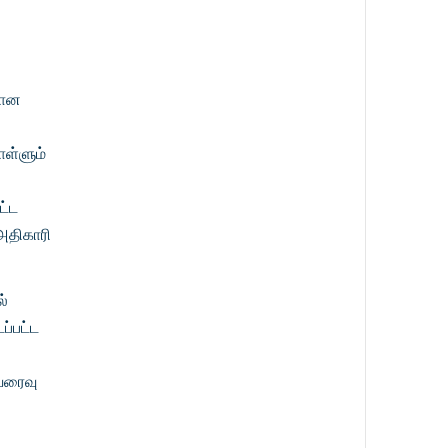
லான
ு
ள்ளும்
ட்ட
அதிகாரி
ல்
ப்பட்ட
 வரைவு