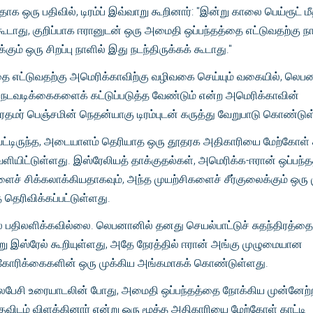
க ஒரு பதிவில், டிரம்ப் இவ்வாறு கூறினார்: "இன்று காலை பெய்ரூட் 
 கூடாது, குறிப்பாக ஈரானுடன் ஒரு அமைதி ஒப்பந்தத்தை எட்டுவதற்கு நா
கும் ஒரு சிறப்பு நாளில் இது நடந்திருக்கக் கூடாது."
தை எட்டுவதற்கு அமெரிக்காவிற்கு வழிவகை செய்யும் வகையில், லெப
டவடிக்கைகளைக் கட்டுப்படுத்த வேண்டும் என்ற அமெரிக்காவின்
ரதமர் பெஞ்சமின் நெதன்யாகு டிரம்புடன் கருத்து வேறுபாடு கொண்டுள்
ுபட்டிருந்த, அடையாளம் தெரியாத ஒரு தூதரக அதிகாரியை மேற்கோள் க
ெளியிட்டுள்ளது. இஸ்ரேலியத் தாக்குதல்கள், அமெரிக்க-ஈரான் ஒப்பந்
ளைச் சிக்கலாக்கியதாகவும், அந்த முயற்சிகளைச் சீர்குலைக்கும் ஒரு 
 தெரிவிக்கப்பட்டுள்ளது.
ேல் பதிலளிக்கவில்லை. லெபனானில் தனது செயல்பாட்டுச் சுதந்திரத்தை
ு இஸ்ரேல் கூறியுள்ளது, அதே நேரத்தில் ஈரான் அங்கு முழுமையான
 கோரிக்கைகளின் ஒரு முக்கிய அங்கமாகக் கொண்டுள்ளது.
ேசி உரையாடலின் போது, ​​அமைதி ஒப்பந்தத்தை நோக்கிய முன்னேற்
யாகுவிடம் விளக்கினார் என்று ஒரு மூத்த அதிகாரியை மேற்கோள் காட்டி