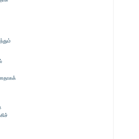
்தும்
ல்
்னதாகக்
.
கிச்