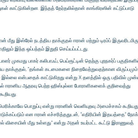
ுகள் காட்டுகின்றன. இந்தத் தேர்தலில்தான் காங்கிரஸின் கட்டுப்பாடு
மீது இஸ்ரேல் நடத்திய தாக்குதல் ஈரான் மற்றும் டிரம்ப் இருவரிடமிருந
லும் இந்த ஒப்பந்தம் இறுதி செய்யப்பட்டது.
ாளர் முகமது பாகர் கலிபாஃப், பெய்ரூட்டின் தெற்கு புறநகர்ப் பகுதிகளி
திய தாக்குதல், "தங்கள் கடமைகளை நிறைவேற்றுவதற்கான விருப்பமும்
் இல்லை என்பதைக் காட்டுகிறது என்று X தளத்தில் ஒரு பதிவில் முன
ுதல் ஈரானிய ஆதரவு பெற்ற ஹிஸ்புல்லா போராளிகளைக் குறிவைத்து
கூறியது.
மெரிக்காவே பொறுப்பு என்று ஈரானின் வெளியுறவு அமைச்சகம் கூறியது
க்கப்படும் என ஈரான் எச்சரித்ததுடன், "எதிரியின் இதயத்தை" நோக்
ரல் விசையின் மீது உள்ளது" என்று அதன் உயர்மட்ட கூட்டு இராணுவத்