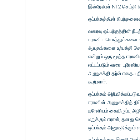
இஸ்ரேலின் N12 செய்தி ந
ஒப்பந்தத்தின் நிபந்தனை
வரைவு ஒப்பந்தத்தின் நிப
ஈரானிய சொத்துக்களை வி
ஆயுதங்களை உற்பத்தி செ
என்றும் ஒரு மூத்த ஈரானி
எட்டப்படும் வரை, யுரேனி
அணுசக்தி தற்போதைய நி
கூறினார்.
ஒப்பந்தம் அறிவிக்கப்படு
ஈரானின் அணுசக்தித் திட
யுரேனியம் கையிருப்பு அழ
மறுக்கும் ஈரான், தனது செ
ஒப்பந்தம் அனுமதிக்கும் 
ஒப்பந்தத்தை இறுதி செய்ய