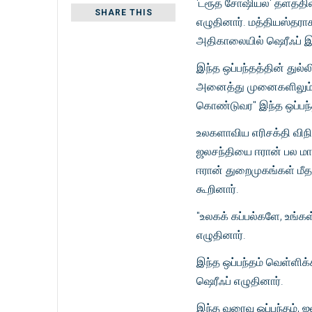
'ட்ரூத் சோஷியல்' தளத்த
SHARE THIS
எழுதினார். மத்தியஸ்தராக
அதிகாலையில் ஷெரீஃப் இந
இந்த ஒப்பந்தத்தின் து
அனைத்து முனைகளிலும் இ
கொண்டுவர" இந்த ஒப்பந்தம
உலகளாவிய எரிசக்தி விந
ஜலசந்தியை ஈரான் பல மாதங
ஈரான் துறைமுகங்கள் மீதா
கூறினார்.
"உலகக் கப்பல்களே, உங்கள
எழுதினார்.
இந்த ஒப்பந்தம் வெள்ளிக்
ஷெரீஃப் எழுதினார்.
இந்த வரைவு ஒப்பந்தம், ஜ