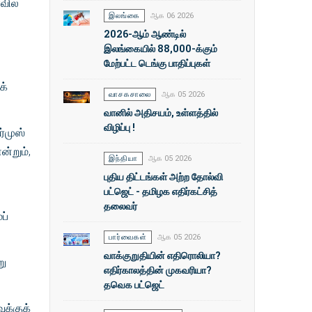
வில்
இலங்கை
ஆக 06 2026
2026-ஆம் ஆண்டில்
இலங்கையில் 88,000-க்கும்
மேற்பட்ட டெங்கு பாதிப்புகள்
க்
வாசகசாலை
ஆக 05 2026
.
வானில் அதிசயம், உள்ளத்தில்
விழிப்பு !
்முஸ்
ன்றும்,
இந்தியா
ஆக 05 2026
புதிய திட்டங்கள் அற்ற தோல்வி
பட்ஜெட் - தமிழக எதிர்கட்சித்
தலைவர்
ப்
பார்வைகள்
ஆக 05 2026
வாக்குறுதியின் எதிரொலியா?
று
எதிர்காலத்தின் முகவரியா?
தவெக பட்ஜெட்
ுக்குக்